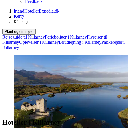
Feedback
Irland
Hoteller
Expedia.dk
Kerry
Killarney
Planlæg din rejse
Rejseguide til Killarney
Ferieboliger i Killarney
Flyrejser til
Killarney
Oplevelser i Killarney
Biludlejning i Killarney
Pakkerejser i
Killarney
Hoteller i Killarney