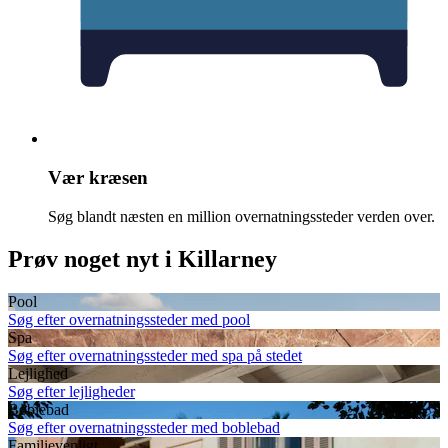
Vær kræsen
Søg blandt næsten en million overnatningssteder verden over.
Prøv noget nyt i Killarney
Pool
Søg efter overnatningssteder med pool
Spa
Søg efter overnatningssteder med spa på stedet
Lejlighed
Søg efter lejligheder
Boblebad
Søg efter overnatningssteder med boblebad
Familievenligt