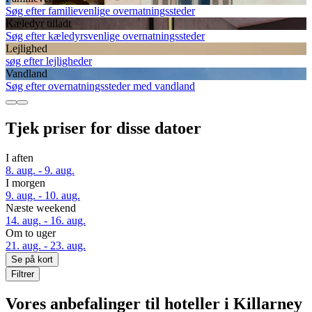
Søg efter familievenlige overnatningssteder
Kæledyr tilladt
Søg efter kæledyrsvenlige overnatningssteder
Lejlighed
søg efter lejligheder
Vandland
Søg efter overnatningssteder med vandland
Tjek priser for disse datoer
I aften
8. aug. - 9. aug.
I morgen
9. aug. - 10. aug.
Næste weekend
14. aug. - 16. aug.
Om to uger
21. aug. - 23. aug.
Se på kort
Filtrer
Vores anbefalinger til hoteller i Killarney