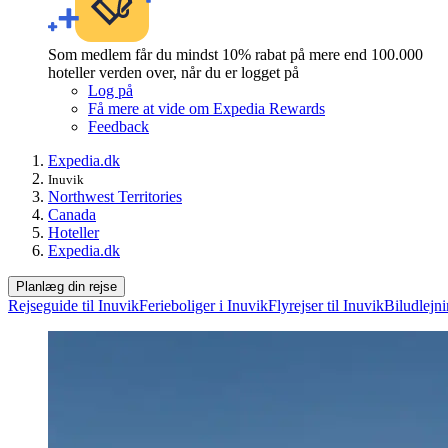
Som medlem får du mindst 10% rabat på mere end 100.000
hoteller verden over, når du er logget på
Log på
Få mere at vide om Expedia Rewards
Feedback
Expedia.dk
Inuvik
Northwest Territories
Canada
Hoteller
Expedia.dk
Planlæg din rejse
Rejseguide til Inuvik
Ferieboliger i Inuvik
Flyrejser til Inuvik
Biludlejni