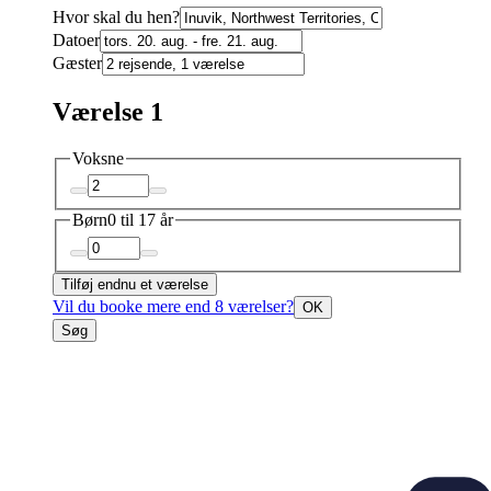
Hvor skal du hen?
Datoer
Gæster
Værelse 1
Voksne
Børn
0 til 17 år
Tilføj endnu et værelse
Vil du booke mere end 8 værelser?
OK
Søg