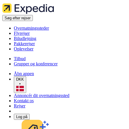
Søg efter rejser
Overnatningssteder
Flyrejser
Biludlejning
Pakkerejser
Oplevelser
Tilbud
Grupper og konferencer
Åbn appen
DKK
•
Annoncér dit overnatningssted
Kontakt os
Rejser
Log på