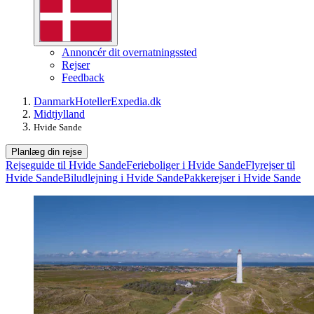
Annoncér dit overnatningssted
Rejser
Feedback
Danmark
Hoteller
Expedia.dk
Midtjylland
Hvide Sande
Planlæg din rejse
Rejseguide til Hvide Sande
Ferieboliger i Hvide Sande
Flyrejser til
Hvide Sande
Biludlejning i Hvide Sande
Pakkerejser i Hvide Sande