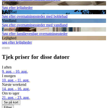
Lejlighed
Søg efter lejligheder
Boblebad
Søg efter overnatningssteder med boblebad
Vandland
Søg efter overnatningssteder med vandland
Familievenligt
Søg efter familievenlige overnatningssteder
Lejlighed
søg efter lejligheder
Tjek priser for disse datoer
I aften
9. aug. - 10. aug.
I morgen
10. aug. - 11. aug.
Næste weekend
14. aug. - 16. aug.
Om to uger
21. aug. - 23. aug.
Se på kort
Filtrer