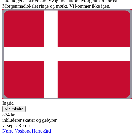
ikke noget at skrive om. Svagt menukort. Morgenmad normalt.
Morgenmadlokalet ringe og mørkt. Vi kommer ikke igen."
Ingrid
Vis mindre
874 kr.
inkluderer skatter og gebyrer
7. sep. - 8. sep.
Nørre Vosborg Herregård