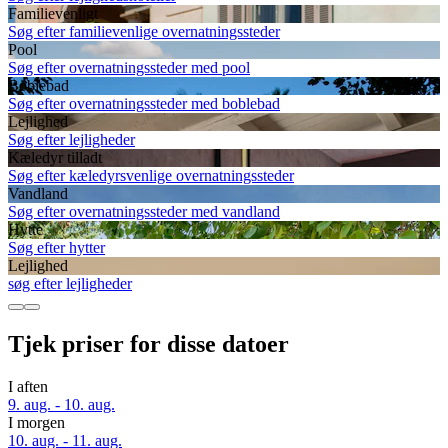
Familievenligt
Søg efter familievenlige overnatningssteder
Pool
Søg efter overnatningssteder med pool
Boblebad
Søg efter overnatningssteder med boblebad
Lejlighed
Søg efter lejligheder
Kæledyr tilladt
Søg efter kæledyrsvenlige overnatningssteder
Vandland
Søg efter overnatningssteder med vandland
Hytte
Søg efter hytter
Lejlighed
søg efter lejligheder
Tjek priser for disse datoer
I aften
9. aug. - 10. aug.
I morgen
10. aug. - 11. aug.