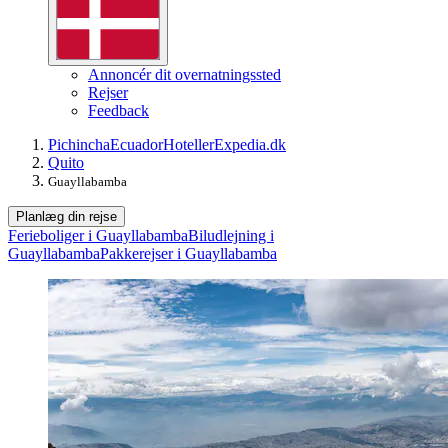
Annoncér dit overnatningssted
Rejser
Feedback
Pichincha
Ecuador
Hoteller
Expedia.dk
Quito
Guayllabamba
Planlæg din rejse
Ferieboliger i Guayllabamba
Biludlejning i
Guayllabamba
Pakkerejser i Guayllabamba