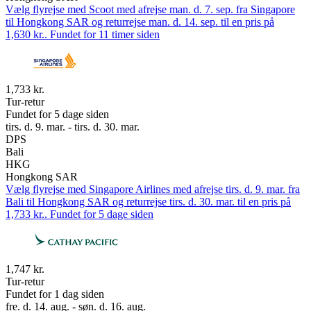
Vælg flyrejse med Scoot med afrejse man. d. 7. sep. fra Singapore
til Hongkong SAR og returrejse man. d. 14. sep. til en pris på
1,630 kr.. Fundet for 11 timer siden
1,733 kr.
Tur-retur
Fundet for 5 dage siden
tirs. d. 9. mar. - tirs. d. 30. mar.
DPS
Bali
HKG
Hongkong SAR
Vælg flyrejse med Singapore Airlines med afrejse tirs. d. 9. mar. fra
Bali til Hongkong SAR og returrejse tirs. d. 30. mar. til en pris på
1,733 kr.. Fundet for 5 dage siden
1,747 kr.
Tur-retur
Fundet for 1 dag siden
fre. d. 14. aug. - søn. d. 16. aug.