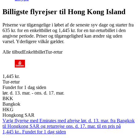
Billigste flyrejser til Hong Kong Island
Priserne var tilgængelige i løbet af de seneste syv dage og starter fra
635 kr. for en enkeltbillet og 1,445 kr. for en tur-returbillet i den
angivne periode. Priser og tilgængelighed kan ændre sig uden
varsel. Yderligere vilkår gælder.
Alle tilbud
Enkeltbillet
Tur-retur
1,445 kr.
Tur-retur
Fundet for 1 dag siden
lør. d. 13. mar. - ons. d. 17. mar.
BKK
Bangkok
HKG
Hongkong SAR
Vælg flyrejse med Emirates med afrejse lør. d. 13. mar. fra Bangkok
til Hongkong SAR og returrejse ons. d. 17. mar. til en pris på
1,445 kr.. Fundet for 1 dag siden