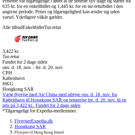
Priserne var tilgængelige i løbet af de seneste syv dage og starter fra
635 kr. for en enkeltbillet og 1,445 kr. for en tur-returbillet i den
angivne periode. Priser og tilgængelighed kan ændre sig uden
varsel. Yderligere vilkår gælder.
Alle tilbud
Enkeltbillet
Tur-retur
3,422 kr.
Tur-retur
Fundet for 2 dage siden
ons. d. 18. nov. - fre. d. 20. nov.
CPH
København
HKG
Hongkong SAR
Vælg flyrejse med Air China med afrejse ons. d. 18. nov. fra
København til Hongkong SAR og returrejse fre. d. 20. nov. til en
pris på 3,422 kr.. Fundet for 2 dage siden
*Tilgængeligt for Expedia-medlemmer.
Flyrejser
Expedia.dk
Hongkong SAR
Flyrejser til Hong Kong Island