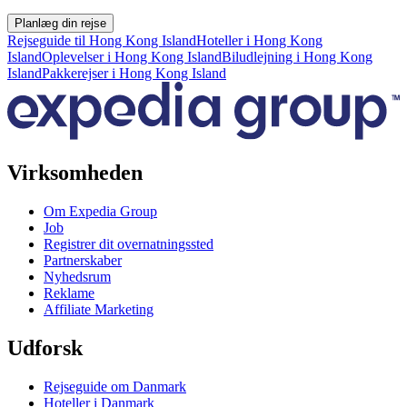
Planlæg din rejse
Rejseguide til Hong Kong Island
Hoteller i Hong Kong
Island
Oplevelser i Hong Kong Island
Biludlejning i Hong Kong
Island
Pakkerejser i Hong Kong Island
Virksomheden
Om Expedia Group
Job
Registrer dit overnatningssted
Partnerskaber
Nyhedsrum
Reklame
Affiliate Marketing
Udforsk
Rejseguide om Danmark
Hoteller i Danmark