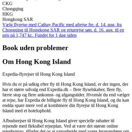
CKG
Chongqing
HKG
Hongkong SAR
Vælg flyrejse med Cathay Pacific med afrejse fre. d. 14. aug. fra
Chongqing til Hongkong SAR og returrejse søn. d. 16. aug. til en
pris på 1,747 kr.. Fundet for 1 dag siden
Book uden problemer
Om Hong Kong Island
Expedia-flyrejser til Hong Kong Island
Hvis du er på udkig efter fly til Hong Kong Island, er der ingen, der
har et større udvalg end Expedia.dk – flere flyselskaber, flere fly,
færre stop og flere ankomst- og afgangstider. Hvornår du end vælger
at rejse, har Expedia de billigste fly til Hong Kong Island, og du kan
endda spare mere ved at kombinere din flyrejse til Hong Kong
Island med et hotelophold.
Afbudsrejser til Hong Kong Island giver specielle rabatter til
rejsende med fleksibel rejseplan. Ved at være det største online
rejsebureau, tillader det os at samarbejde med vores leverandører om