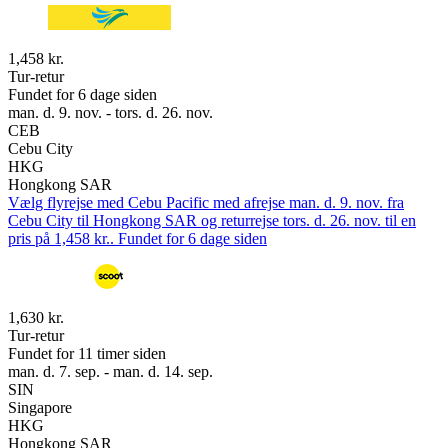
1,458 kr.
Tur-retur
Fundet for 6 dage siden
man. d. 9. nov. - tors. d. 26. nov.
CEB
Cebu City
HKG
Hongkong SAR
Vælg flyrejse med Cebu Pacific med afrejse man. d. 9. nov. fra
Cebu City til Hongkong SAR og returrejse tors. d. 26. nov. til en
pris på 1,458 kr.. Fundet for 6 dage siden
1,630 kr.
Tur-retur
Fundet for 11 timer siden
man. d. 7. sep. - man. d. 14. sep.
SIN
Singapore
HKG
Hongkong SAR