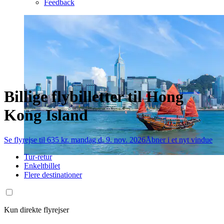
Feedback
Billige flybilletter til Hong
Kong Island
Se flyrejse til 635 kr. mandag d. 9. nov. 2026
Åbner i et nyt vindue
Tur-retur
Enkeltbillet
Flere destinationer
Kun direkte flyrejser