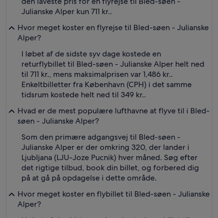
den laveste pris for en flyrejse til Bled-søen -
Julianske Alper kun 711 kr..
Hvor meget koster en flyrejse til Bled-søen - Julianske
Alper?
I løbet af de sidste syv dage kostede en
returflybillet til Bled-søen - Julianske Alper helt ned
til 711 kr., mens maksimalprisen var 1,486 kr..
Enkeltbilletter fra København (CPH) i det samme
tidsrum kostede helt ned til 349 kr..
Hvad er de mest populære lufthavne at flyve til i Bled-
søen - Julianske Alper?
Som den primære adgangsvej til Bled-søen -
Julianske Alper er der omkring 320, der lander i
Ljubljana (LJU-Joze Pucnik) hver måned. Søg efter
det rigtige tilbud, book din billet, og forbered dig
på at gå på opdagelse i dette område.
Hvor meget koster en flybillet til Bled-søen - Julianske
Alper?