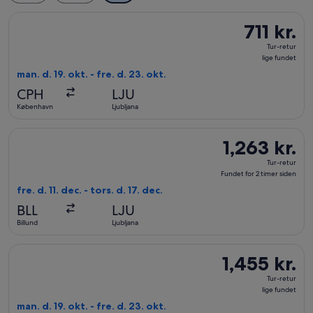
Vælg flyrejse med Norwegian Air Sweden med afrejse man. d. 19.
711 kr.
711 kr.
Tur-
Tur-retur
retur,
lige fundet
lige
man. d. 19. okt. - fre. d. 23. okt.
fundet
CPH
LJU
København
Ljubljana
Vælg flyrejse med Lufthansa med afrejse fre. d. 11. dec. fra Bill
1,263 kr.
1,263 kr.
Tur-
Tur-retur
retur,
Fundet for 2 timer siden
Fundet
fre. d. 11. dec. - tors. d. 17. dec.
for
BLL
LJU
2
Billund
Ljubljana
timer
siden
Vælg flyrejse med Swiss International Air Lines med afrejse man.
1,455 kr.
1,455 kr.
Tur-
Tur-retur
retur,
lige fundet
lige
man. d. 19. okt. - fre. d. 23. okt.