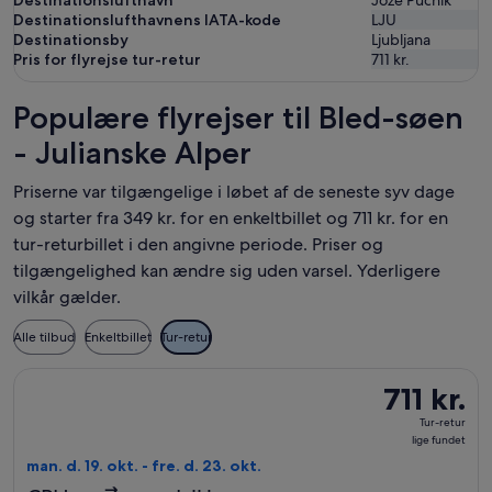
Destinationslufthavn
Joze Pucnik
Destinationslufthavnens IATA-kode
LJU
Destinationsby
Ljubljana
Pris for flyrejse tur-retur
711 kr.
Populære flyrejser til Bled-søen
- Julianske Alper
Priserne var tilgængelige i løbet af de seneste syv dage
og starter fra 349 kr. for en enkeltbillet og 711 kr. for en
tur-returbillet i den angivne periode. Priser og
tilgængelighed kan ændre sig uden varsel. Yderligere
vilkår gælder.
Alle tilbud
Enkeltbillet
Tur-retur
Vælg flyrejse med Norwegian Air Sweden med afrejse man. d. 19.
711 kr.
711 kr.
Tur-
Tur-retur
retur,
lige fundet
lige
man. d. 19. okt. - fre. d. 23. okt.
fundet