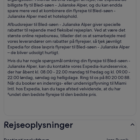
billigste fly til Bled-søen - Julianske Alper, og du kan endda
spare mere ved at kombinere din flyrejse til Bled-søen -
Julianske Alper med et hotelophold.
Afbudsrejser til Bled-søen - Julianske Alper giver specielle
rabatter til rejsende med fleksibel rejseplan. Ved at være det
største online rejsebureau, tillader det os at samarbejde med
vores leverandører om rabatter på flyrejser, så tjek jævnligt
Expedia for disse lavpris flyrejser til Bled-søen - Julianske Alper
– de bliver udsolgt hurtigt.
Hvis du har nogle spørgsmål omkring din flyrejse til Bled-søen -
Julianske Alper, kan du kontakte vores Expedia-kundeservice,
der har åbent kl. 08.00 - 22.00 mandag til fredag og kl. 09.00 -
22.00 lørdag, søndag og helligdage. Ring til os på 80 20 00 88.
Når du booker en indenrigs- eller undenrigsflyvning til Miami
Intl. hos Expedia, kan du tage afsted velvidende, at du har
fundet den bedste flyrejse til den bedste pris.
Rejseoplysninger