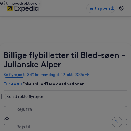
Gå til hovedsektionen
Hent appen
Billige flybilletter til Bled-søen -
Julianske Alper
Åbner
Se flyrejse til 349 kr. mandag d. 19. okt. 2026
i
Tur-retur
Enkeltbillet
Flere destinationer
et
nyt
vindue
Kun direkte flyrejser
Rejs fra
Rejs til