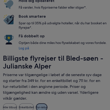
Hold dig opdateret
Få varsler, hvis flypriserne falder eller stiger*.
Book smartere
Spar op til 35% på udvalgte hoteller, når du har booket en
flyrejse*.
Få dobbelt op
Optjen både dine miles hos flyselskabet og vores fordele.
Log på
Billigste flyrejser til Bled-søen -
Julianske Alper
Priserne var tilgængelige i løbet af de seneste syv dage
og starter fra 349 kr. for en enkeltbillet og 711 kr. for en
tur-returbillet i den angivne periode. Priser og
tilgængelighed kan ændre sig uden varsel. Yderligere
vilkår gælder.
Alle tilbud
Enkeltbillet
Tur-retur