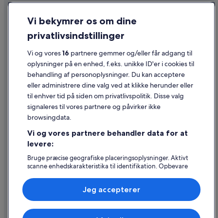
Fortrolighed
Vi bekymrer os om dine
Cookies
privatlivsindstillinger
Generelle vilkår for brug
Vi og vores
16
partnere gemmer og/eller får adgang til
Juridiske oplysninger/Kontakt os
oplysninger på en enhed, f.eks. unikke ID'er i cookies til
Retningslinjer for indhold og indberetning af indhold
behandling af personoplysninger. Du kan acceptere
eller administrere dine valg ved at klikke herunder eller
Hjælp
til enhver tid på siden om privatlivspolitik. Disse valg
signaleres til vores partnere og påvirker ikke
Kontakt os
browsingdata.
Ændr eller afbestil din reservation
Vi og vores partnere behandler data for at
Forløb og behandlingstider for refusion
levere:
Book en flyrejse med et tilgodehavende fra et flyselskab
Bruge præcise geografiske placeringsoplysninger. Aktivt
scanne enhedskarakteristika til identifikation. Opbevare
Internationale rejsedokumenter
og/eller tilgå oplysninger på en enhed. Tilpasset
annoncering og indhold, annoncerings- og
Jeg accepterer
indholdsmåling, målgruppeundersøgelser og udvikling af
tjenester.
Liste over partnere (leverandører)
Expedia, Inc. er ikke ansvarlig for indhold fra eksterne hjemmesider.