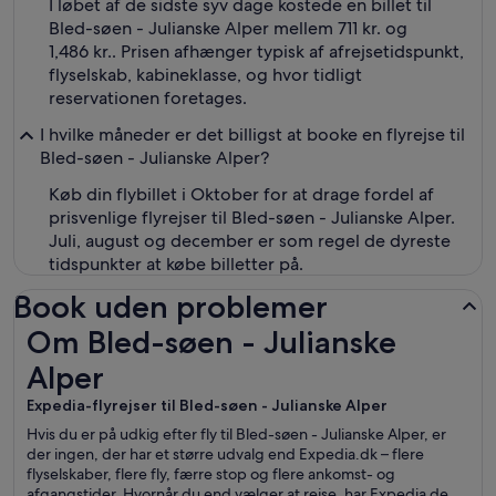
I løbet af de sidste syv dage kostede en billet til
Bled-søen - Julianske Alper mellem 711 kr. og
1,486 kr.. Prisen afhænger typisk af afrejsetidspunkt,
flyselskab, kabineklasse, og hvor tidligt
reservationen foretages.
I hvilke måneder er det billigst at booke en flyrejse til
Bled-søen - Julianske Alper?
Køb din flybillet i Oktober for at drage fordel af
prisvenlige flyrejser til Bled-søen - Julianske Alper.
Juli, august og december er som regel de dyreste
tidspunkter at købe billetter på.
Book uden problemer
Om Bled-søen - Julianske Alper
Om Bled-søen - Julianske
Alper
Expedia-flyrejser til Bled-søen - Julianske Alper
Hvis du er på udkig efter fly til Bled-søen - Julianske Alper, er
der ingen, der har et større udvalg end Expedia.dk – flere
flyselskaber, flere fly, færre stop og flere ankomst- og
afgangstider. Hvornår du end vælger at rejse, har Expedia de