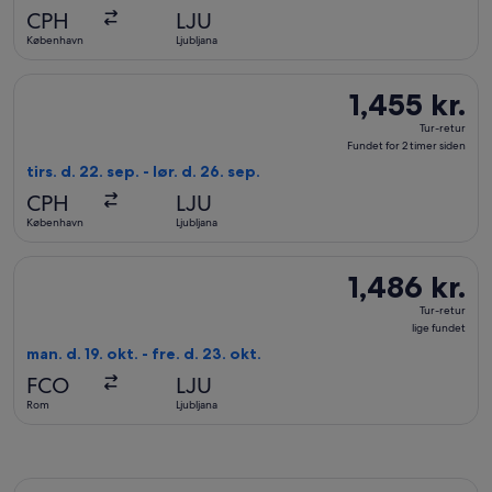
fundet
CPH
LJU
København
Ljubljana
Vælg flyrejse med Brussels Airlines med afrejse tirs. d. 22. sep
1,455 kr.
1,455 kr.
Tur-
Tur-retur
retur,
Fundet for 2 timer siden
Fundet
tirs. d. 22. sep. - lør. d. 26. sep.
for
CPH
LJU
2
København
Ljubljana
timer
siden
Vælg flyrejse med Air Serbia med afrejse man. d. 19. okt. fra Ro
1,486 kr.
1,486 kr.
Tur-
Tur-retur
retur,
lige fundet
lige
man. d. 19. okt. - fre. d. 23. okt.
fundet
FCO
LJU
Rom
Ljubljana