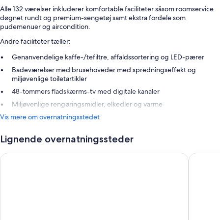
Alle 132 værelser inkluderer komfortable faciliteter såsom roomservice
døgnet rundt og premium-sengetøj samt ekstra fordele som
pudemenuer og aircondition.
Andre faciliteter tæller:
Genanvendelige kaffe-/tefiltre, affaldssortering og LED-pærer
Badeværelser med brusehoveder med spredningseffekt og
miljøvenlige toiletartikler
48-tommers fladskærms-tv med digitale kanaler
Miljøvenlige rengøringsmidler, elkedler og varme
Vis mere om overnatningsstedet
Lignende overnatningssteder
Pullman Eindhoven Cocagne
Westcor