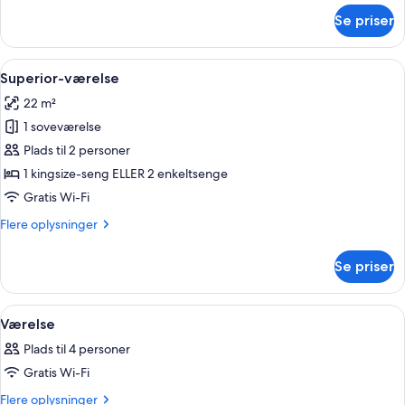
om
Se priser
Suite
Indlæs
Et hotelværelse med en stor seng, et 
7
Superior-værelse
alle
22 m²
billeder
1 soveværelse
af
Superior-
Plads til 2 personer
værelse
1 kingsize-seng ELLER 2 enkeltsenge
Gratis Wi-Fi
Flere
Flere oplysninger
oplysninger
om
Se priser
Superior-
værelse
Indlæs
Et hotelværelse med en stor seng, et fj
1
Værelse
alle
Plads til 4 personer
billeder
Gratis Wi-Fi
af
Værelse
Flere
Flere oplysninger