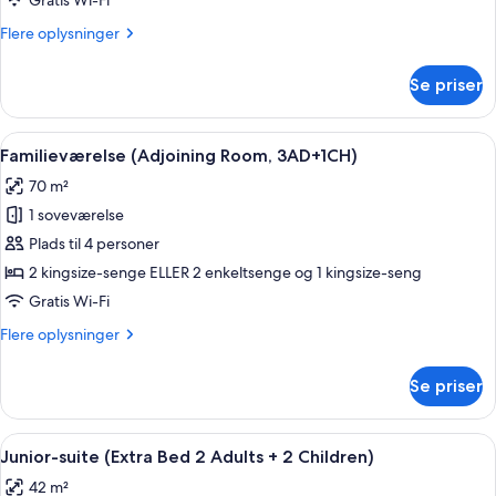
Gratis Wi-Fi
2AD+2CH)
Flere
Flere oplysninger
oplysninger
om
Se priser
Familieværelse
(Adjoining
Room,
Indlæs
Et hotelværelse med to røde stole, en 
8
2AD+2CH)
Familieværelse (Adjoining Room, 3AD+1CH)
alle
70 m²
billeder
1 soveværelse
af
Familieværelse
Plads til 4 personer
(Adjoining
2 kingsize-senge ELLER 2 enkeltsenge og 1 kingsize-seng
Room,
Gratis Wi-Fi
3AD+1CH)
Flere
Flere oplysninger
oplysninger
om
Se priser
Familieværelse
(Adjoining
Room,
Indlæs
Et hotelværelse med en seng, en rød 
7
3AD+1CH)
Junior-suite (Extra Bed 2 Adults + 2 Children)
alle
42 m²
billeder