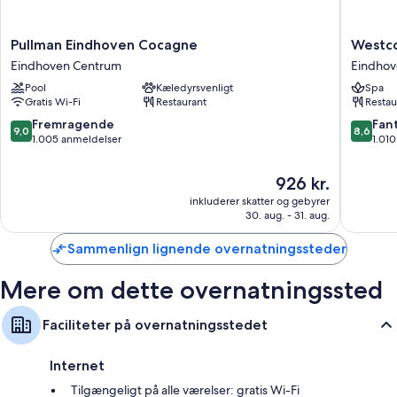
Pullman
Westco
Pullman Eindhoven Cocagne
Westco
Eindhoven
Hotel
Eindhoven Centrum
Eindhov
Cocagne
Eindhov
Pool
Kæledyrsvenligt
Spa
Eindhoven
Eindhov
Gratis Wi-Fi
Restaurant
Restau
Centrum
Centru
9.0
8.6
Fremragende
Fant
9,0
8,6
ud
ud
1.005 anmeldelser
1.01
af
af
10,
10,
Prisen
926 kr.
Fremragende,
Fantasti
er
inkluderer skatter og gebyrer
1.005
1.010
926 kr.
30. aug. - 31. aug.
anmeldelser
anmelde
Sammenlign lignende overnatningssteder
Mere om dette overnatningssted
Faciliteter på overnatningsstedet
Internet
Tilgængeligt på alle værelser: gratis Wi-Fi