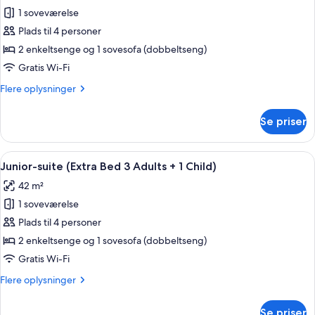
1 soveværelse
af
Junior-
Plads til 4 personer
suite
2 enkeltsenge og 1 sovesofa (dobbeltseng)
(Extra
Gratis Wi-Fi
Bed
Flere
Flere oplysninger
2
oplysninger
Adults
om
Se priser
Junior-
+
suite
2
(Extra
Indlæs
Et hotelværelse med en seng, en rød 
Children)
7
Bed
Junior-suite (Extra Bed 3 Adults + 1 Child)
alle
2
42 m²
Adults
billeder
+
1 soveværelse
af
2
Junior-
Plads til 4 personer
Children)
suite
2 enkeltsenge og 1 sovesofa (dobbeltseng)
(Extra
Gratis Wi-Fi
Bed
Flere
Flere oplysninger
3
oplysninger
Adults
om
Se priser