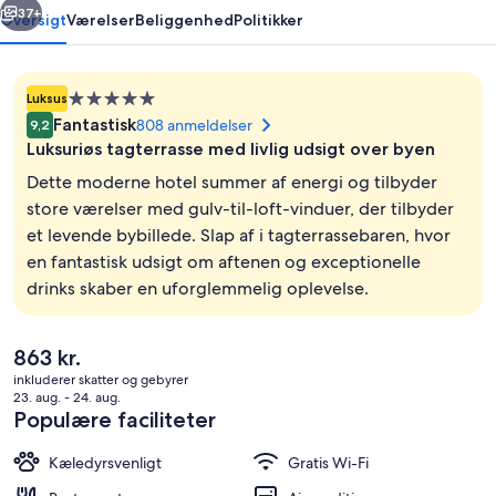
37+
Oversigt
Værelser
Beliggenhed
Politikker
Overnatningssted
Luksus
med
Fantastisk
808 anmeldelser
9,2
5.0
Luksuriøs tagterrasse med livlig udsigt over byen
stjerner
Dette moderne hotel summer af energi og tilbyder
store værelser med gulv-til-loft-vinduer, der tilbyder
et levende bybillede. Slap af i tagterrassebaren, hvor
Bar (på overnatningsstedet)
en fantastisk udsigt om aftenen og exceptionelle
drinks skaber en uforglemmelig oplevelse.
Den
863 kr.
nuværende
inkluderer skatter og gebyrer
pris
23. aug. - 24. aug.
er
Populære faciliteter
863 kr.
Kæledyrsvenligt
Gratis Wi-Fi