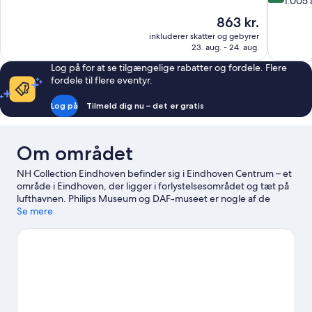
ud
1.005
af
af
10,
Prisen
863 kr.
10,
Fantastisk,
er
inkluderer skatter og gebyrer
Fantastisk,
260
863 kr.
23. aug. - 24. aug.
1.005
anmeldelser
anmeldels
Log på for at se tilgængelige rabatter og fordele. Flere
fordele til flere eventyr.
Log på
Tilmeld dig nu – det er gratis
Om området
NH Collection Eindhoven befinder sig i Eindhoven Centrum – et
område i Eindhoven, der ligger i forlystelsesområdet og tæt på
lufthavnen. Philips Museum og DAF-museet er nogle af de
kulturelle højdepunkter i området, mens Evoluon er en anden
Se mere
bemærkelsesværdig seværdighed. Ser du frem til at opleve et
arrangement eller en sportsbegivenhed under din tur? Så kig
på, hvad Philips-stadionet har at byde på. Benyt lejligheden til
at udforske områdets udendørsoplevelser som
vandre-/cykelruter.
Besøg vores rejseguide til Eindhoven