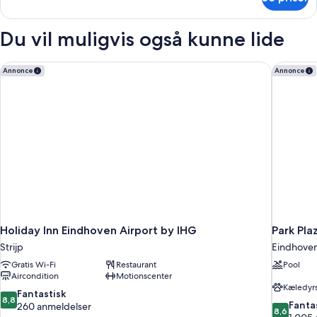
Junior-
+
suite
1
(Extra
Du vil muligvis også kunne lide
Child)
Bed
3
Adults
Holiday Inn Eindhoven Airport by IHG
Park Pla
Annonce
Annonce
+
1
Child)
Holiday Inn Eindhoven Airport by IHG
Park Pla
Strijp
Eindhove
Gratis Wi-Fi
Restaurant
Pool
Aircondition
Motionscenter
Kæledyrs
8.8
Fantastisk
8,8
8.6
Fanta
ud
260 anmeldelser
8,6