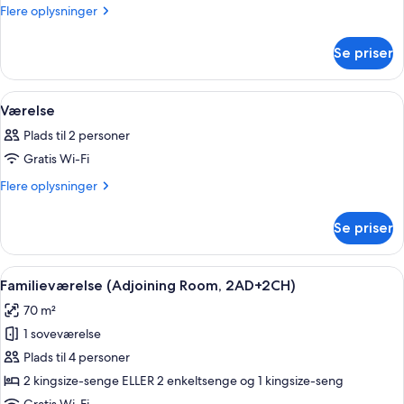
Værelse
Flere
Flere oplysninger
oplysninger
om
Se priser
Værelse
Indlæs
Et moderne hotelværelse med en stor se
11
Værelse
alle
Plads til 2 personer
billeder
Gratis Wi-Fi
af
Værelse
Flere
Flere oplysninger
oplysninger
om
Se priser
Værelse
Indlæs
Et hotelværelse med to røde stole, en 
8
Familieværelse (Adjoining Room, 2AD+2CH)
alle
70 m²
billeder
1 soveværelse
af
Familieværelse
Plads til 4 personer
(Adjoining
2 kingsize-senge ELLER 2 enkeltsenge og 1 kingsize-seng
Room,