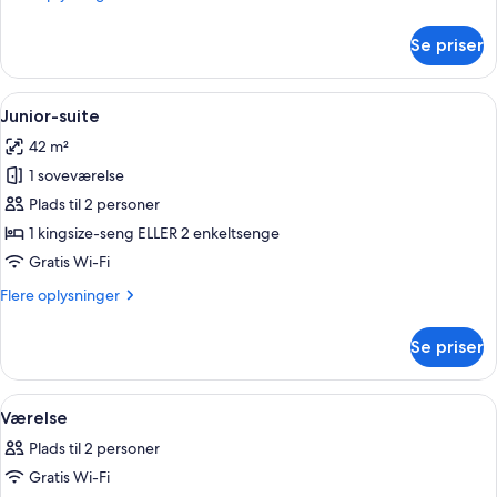
oplysninger
om
Se priser
Værelse
Indlæs
Et hotelværelse med en seng, en rød 
7
Junior-suite
alle
42 m²
billeder
1 soveværelse
af
Junior-
Plads til 2 personer
suite
1 kingsize-seng ELLER 2 enkeltsenge
Gratis Wi-Fi
Flere
Flere oplysninger
oplysninger
om
Se priser
Junior-
suite
Indlæs
1 soveværelse, premium-sengetøj, min
9
Værelse
alle
Plads til 2 personer
billeder
Gratis Wi-Fi
af