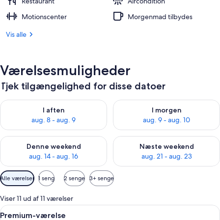
Restaurant
Aircondition
Motionscenter
Morgenmad tilbydes
Vis alle
Værelsesmuligheder
Tjek tilgængelighed for disse datoer
Tjek tilgængelighed for i aften aug. 8 - aug. 9
Tjek tilgængelighed for i morg
I aften
I morgen
aug. 8 - aug. 9
aug. 9 - aug. 10
Tjek tilgængelighed for denne weekend aug. 14 - aug. 16
Tjek tilgængelighed for næste
Denne weekend
Næste weekend
aug. 14 - aug. 16
aug. 21 - aug. 23
Tilgængelige
Alle værelser
1 seng
2 senge
3+ senge
filtre
for
Viser 11 ud af 11 værelser
værelser
Indlæs
Et hotelværelse med to røde stole, en 
8
Premium-værelse