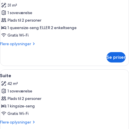
alle
31 m²
billeder
1 soveværelse
af
Premium-
Plads til 2 personer
værelse
1 queensize-seng ELLER 2 enkeltsenge
Gratis Wi-Fi
Flere
Flere oplysninger
oplysninger
om
Se priser
Premium-
værelse
Indlæs
Et moderne badeværelse med et fristå
7
Suite
alle
42 m²
billeder
1 soveværelse
af
Suite
Plads til 2 personer
1 kingsize-seng
Gratis Wi-Fi
Flere
Flere oplysninger
oplysninger