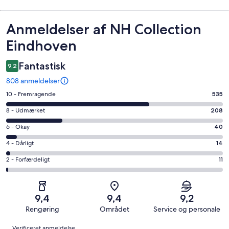
Anmeldelser
Anmeldelser af NH Collection
Eindhoven
Fantastisk
9,2
808 anmeldelser
Bedømmelse
10 - Fremragende
535
på
Bedømmelse
8 - Udmærket
208
10
på
−
Bedømmelse
6 - Okay
40
8
Fremragende.
på
−
Bedømmelse
4 - Dårligt
14
535
6
Udmærket.
på
af
−
Bedømmelse
2 - Forfærdeligt
11
208
4
i
Okay.
på
af
−
alt
40
2
i
Dårligt.
808
af
−
alt
14
9,4
9,4
9,2
anmeldelser
i
Forfærdeligt.
808
af
Rengøring
Området
Service og personale
alt
11
anmeldelser
i
Anmeldelser
808
af
Verificeret anmeldelse