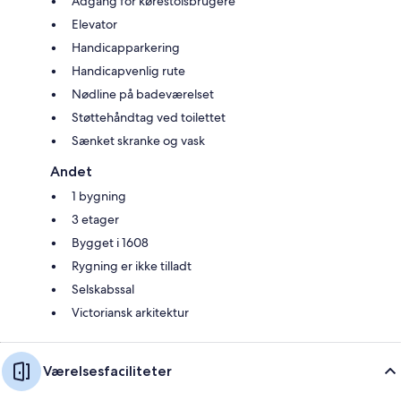
Adgang for kørestolsbrugere
Elevator
Handicapparkering
Handicapvenlig rute
Nødline på badeværelset
Støttehåndtag ved toilettet
Sænket skranke og vask
Andet
1 bygning
3 etager
Bygget i 1608
Rygning er ikke tilladt
Selskabssal
Victoriansk arkitektur
Værelsesfaciliteter