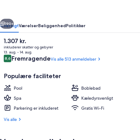
Spa
rige
Næste
190+
Oversigt
Værelser
Beliggenhed
Politikker
Den
1.307 kr.
nuværende
inkluderer skatter og gebyrer
pris
13. aug. - 14. aug.
er
Anmeldelser
Fremragende
8,6
Vis alle 513 anmeldelser
8,6 ud af 10.
1.307 kr.
Populære faciliteter
Pool
Boblebad
Overnatningsstedets facade
Spa
Kæledyrsvenligt
Parkering er inkluderet
Gratis Wi-Fi
Vis alle