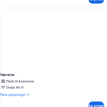
Værelse
Værelse
Plads til 4 personer
Gratis Wi-Fi
Flere
Flere oplysninger
oplysninger
om
Se priser