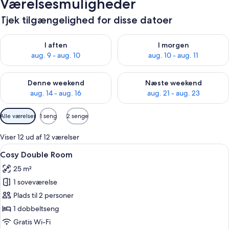
Værelsesmuligheder
Tjek tilgængelighed for disse datoer
Tjek tilgængelighed for i aften aug. 9 - aug. 10
Tjek tilgængelighed for i morg
I aften
I morgen
aug. 9 - aug. 10
aug. 10 - aug. 11
Tjek tilgængelighed for denne weekend aug. 14 - aug. 16
Tjek tilgængelighed for næste
Denne weekend
Næste weekend
aug. 14 - aug. 16
aug. 21 - aug. 23
Tilgængelige
Alle værelser
1 seng
2 senge
filtre
for
Viser 12 ud af 12 værelser
værelser
Indlæs
Et soveværelse med seng, skrivebord, s
7
Cosy Double Room
alle
25 m²
billeder
1 soveværelse
af
Cosy
Plads til 2 personer
Double
1 dobbeltseng
Room
Gratis Wi-Fi