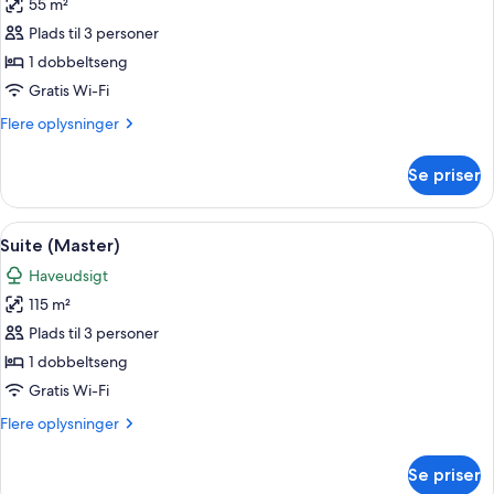
55 m²
af
Suite
Plads til 3 personer
(Spa)
1 dobbeltseng
Gratis Wi-Fi
Flere
Flere oplysninger
oplysninger
om
Se priser
Suite
(Spa)
Indlæs
En stue med et stort vægmaleri af en k
5
Suite (Master)
alle
Haveudsigt
billeder
115 m²
af
Suite
Plads til 3 personer
(Master)
1 dobbeltseng
Gratis Wi-Fi
Flere
Flere oplysninger
oplysninger
om
Se priser
Suite