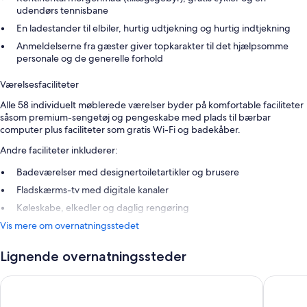
udendørs tennisbane
En ladestander til elbiler, hurtig udtjekning og hurtig indtjekning
Anmeldelserne fra gæster giver topkarakter til det hjælpsomme
personale og de generelle forhold
Værelsesfaciliteter
Alle 58 individuelt møblerede værelser byder på komfortable faciliteter
såsom premium-sengetøj og pengeskabe med plads til bærbar
computer plus faciliteter som gratis Wi-Fi og badekåber.
Andre faciliteter inkluderer:
Badeværelser med designertoiletartikler og brusere
Fladskærms-tv med digitale kanaler
Køleskabe, elkedler og daglig rengøring
Vis mere om overnatningsstedet
Lignende overnatningssteder
Hilton London Gatwick Airport
Europa G