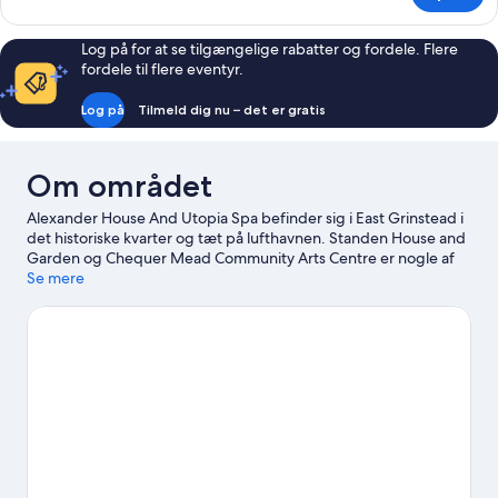
Log på for at se tilgængelige rabatter og fordele. Flere
fordele til flere eventyr.
Log på
Tilmeld dig nu – det er gratis
Om området
Alexander House And Utopia Spa befinder sig i East Grinstead i
det historiske kvarter og tæt på lufthavnen. Standen House and
Garden og Chequer Mead Community Arts Centre er nogle af
de kulturelle seværdigheder. Er du interesseret i oplevelser, kan
Se mere
du udforske Effingham Park Golf Course og Bullswood Skirmish
Paintball Games. Tulley's Farm og Bluebell Railway - East
Grinstead Station er også et besøg værd. Bliv bedre til golf med
timer på en golfbane i nærheden, eller nyd godt af andre
oplevelser i den fri natur ved at kaste dig ud i mulighederne
hvad angår vandre-/cykelruter.
Besøg vores rejseguide til East
Grinstead