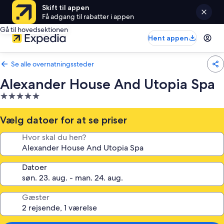
Skift til appen
Få adgang til rabatter i appen
Gå til hovedsektionen
Hent appen
Se alle overnatningssteder
Alexander House And Utopia Spa
5.0-
stjernet
overnatningssted
Vælg datoer for at se priser
Hvor skal du hen?
Datoer
Gæster