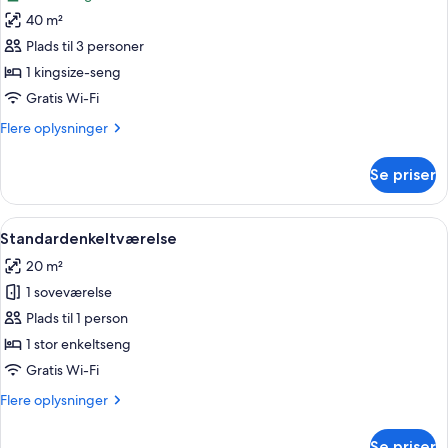
billeder
40 m²
af
Junior-
Plads til 3 personer
suite
1 kingsize-seng
-
Gratis Wi-Fi
1
Flere
Flere oplysninger
kingsize-
oplysninger
seng
om
Se priser
Junior-
suite
-
Indlæs
Et soveværelse med seng, skrivebord, s
1
1
Standardenkeltværelse
alle
kingsize-
20 m²
seng
billeder
1 soveværelse
af
Standardenkeltværelse
Plads til 1 person
1 stor enkeltseng
Gratis Wi-Fi
Flere
Flere oplysninger
oplysninger
om
Se priser