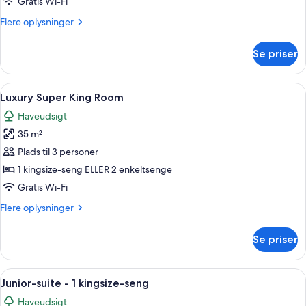
Gratis Wi-Fi
Flere
Flere oplysninger
oplysninger
om
Se priser
Comfy
King
Room
Indlæs
Et hotelværelse med en stor seng, to l
6
Luxury Super King Room
alle
Haveudsigt
billeder
35 m²
af
Luxury
Plads til 3 personer
Super
1 kingsize-seng ELLER 2 enkeltsenge
King
Gratis Wi-Fi
Room
Flere
Flere oplysninger
oplysninger
om
Se priser
Luxury
Super
King
Indlæs
En pænt redt seng med gråt sengegær
10
Room
Junior-suite - 1 kingsize-seng
alle
Haveudsigt