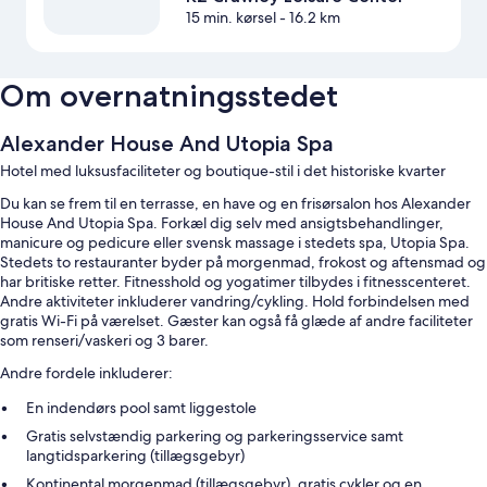
15 min. kørsel
- 16.2 km
Om overnatningsstedet
Alexander House And Utopia Spa
Hotel med luksusfaciliteter og boutique-stil i det historiske kvarter
Du kan se frem til en terrasse, en have og en frisørsalon hos Alexander
House And Utopia Spa. Forkæl dig selv med ansigtsbehandlinger,
manicure og pedicure eller svensk massage i stedets spa, Utopia Spa.
Stedets to restauranter byder på morgenmad, frokost og aftensmad og
har britiske retter. Fitnesshold og yogatimer tilbydes i fitnesscenteret.
Andre aktiviteter inkluderer vandring/cykling. Hold forbindelsen med
gratis Wi-Fi på værelset. Gæster kan også få glæde af andre faciliteter
som renseri/vaskeri og 3 barer.
Andre fordele inkluderer:
En indendørs pool samt liggestole
Gratis selvstændig parkering og parkeringsservice samt
langtidsparkering (tillægsgebyr)
Kontinental morgenmad (tillægsgebyr), gratis cykler og en