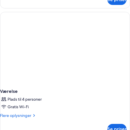
Standardenkeltværelse
Værelse
Plads til 4 personer
Gratis Wi-Fi
Flere
Flere oplysninger
oplysninger
om
Se priser