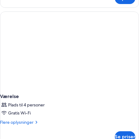
Værelse
Værelse
Plads til 4 personer
Gratis Wi-Fi
Flere
Flere oplysninger
oplysninger
om
Se priser
Værelse