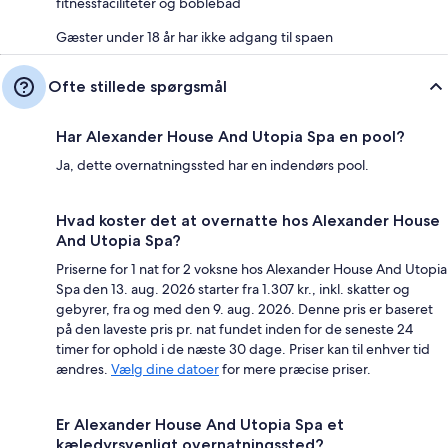
fitnessfaciliteter og boblebad
Gæster under 18 år har ikke adgang til spaen
Ofte stillede spørgsmål
Har Alexander House And Utopia Spa en pool?
Ja, dette overnatningssted har en indendørs pool.
Hvad koster det at overnatte hos Alexander House
And Utopia Spa?
Priserne for 1 nat for 2 voksne hos Alexander House And Utopia
Spa den 13. aug. 2026 starter fra 1.307 kr., inkl. skatter og
gebyrer, fra og med den 9. aug. 2026. Denne pris er baseret
på den laveste pris pr. nat fundet inden for de seneste 24
timer for ophold i de næste 30 dage. Priser kan til enhver tid
ændres.
Vælg dine datoer
for mere præcise priser.
Er Alexander House And Utopia Spa et
kæledyrsvenligt overnatningssted?