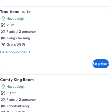
(Master)
Indlæs
Et pænt og ryddeligt soveværelse med 
5
Traditionel suite
alle
Haveudsigt
billeder
93 m²
af
Traditionel
Plads til 2 personer
suite
1 kingsize-seng
Gratis Wi-Fi
Flere
Flere oplysninger
oplysninger
om
Se priser
Traditionel
suite
Indlæs
Et hotelværelse med seng, skrivebord 
10
Comfy King Room
alle
Haveudsigt
billeder
30 m²
af
Comfy
Plads til 2 personer
King
1 dobbeltseng
Room