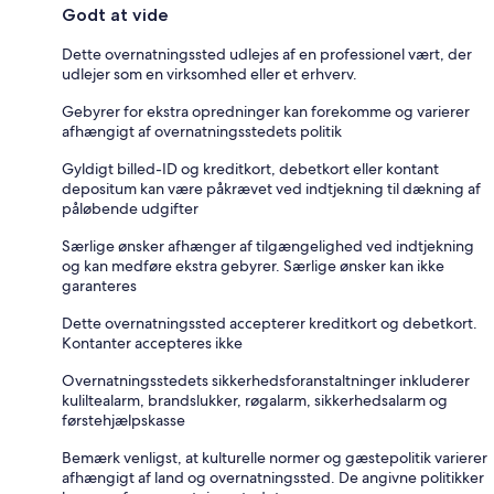
Godt at vide
Dette overnatningssted udlejes af en professionel vært, der
udlejer som en virksomhed eller et erhverv.
Gebyrer for ekstra opredninger kan forekomme og varierer
afhængigt af overnatningsstedets politik
Gyldigt billed-ID og kreditkort, debetkort eller kontant
depositum kan være påkrævet ved indtjekning til dækning af
påløbende udgifter
Særlige ønsker afhænger af tilgængelighed ved indtjekning
og kan medføre ekstra gebyrer. Særlige ønsker kan ikke
garanteres
Dette overnatningssted accepterer kreditkort og debetkort.
Kontanter accepteres ikke
Overnatningsstedets sikkerhedsforanstaltninger inkluderer
kuliltealarm, brandslukker, røgalarm, sikkerhedsalarm og
førstehjælpskasse
Bemærk venligst, at kulturelle normer og gæstepolitik varierer
afhængigt af land og overnatningssted. De angivne politikker