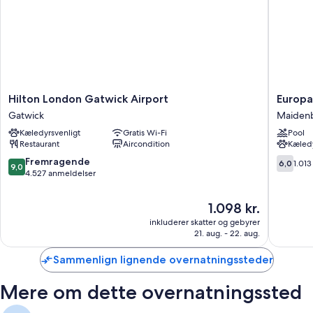
Hilton
Europa
Hilton London Gatwick Airport
Europa
London
Gatwick
Gatwick
Maiden
Gatwick
Hotel
Kæledyrsvenligt
Gratis Wi-Fi
Pool
Airport
Maiden
Restaurant
Aircondition
Kæledy
Gatwick
9.0
6.0
Fremragende
6,0
1.01
9,0
ud
ud
4.527 anmeldelser
af
af
10,
10,
Prisen
1.098 kr.
Fremragende,
1.013
er
inkluderer skatter og gebyrer
4.527
anmelde
1.098 kr.
21. aug. - 22. aug.
anmeldelser
Sammenlign lignende overnatningssteder
Mere om dette overnatningssted