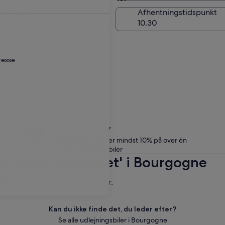
Samme som afhentning
veringsdato
Afhentningstidspunkt
ug.
resse
Forkæl dig selv
Medlemmer sparer mindst 10% på over én
million udlejningsbiler
e af typen 'Cabriolet' i Bourgogne
Klik for at se opdaterede priser.
Kan du ikke finde det, du leder efter?
Se alle udlejningsbiler i Bourgogne