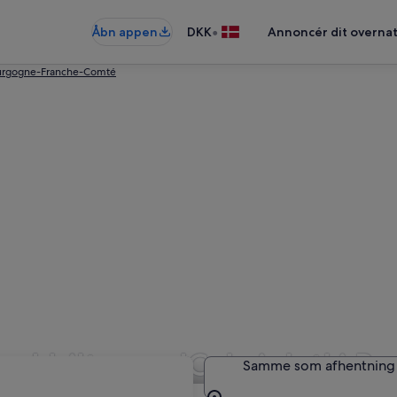
•
Åbn appen
DKK
Annoncér dit overna
ourgogne-Franche-Comté
ed biltypen 'Cabriolet' i 
Samme som afhentning