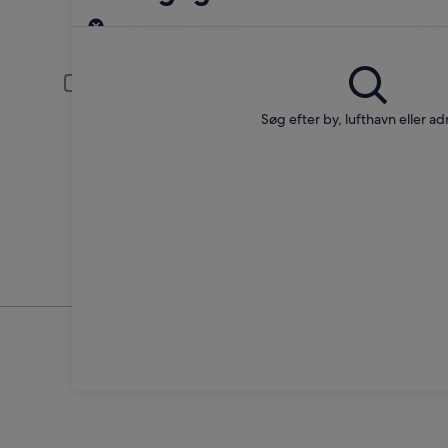
Afhentning
Afhentningsdato
Afle
20. aug.
21. a
Fører under 30 år eller over 70 år
Unge eller ældre førere kan blive pålagt et ekstra gebyr.
Søg efter by, lufthavn eller ad
Jeg har en rabatkode
Søg
Skift mening
Afbestilling uden gebyr på udvalgte
udlejningsbiler
Find billige tilbud på billej
* Priserne blev fundet i løbet af de sidste 6 dage. 