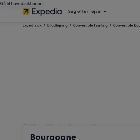
Gå til hovedsektionen
Søg efter rejser
Expedia.dk
Biludlejning
Convertible Frankrig
Convertible B
Biludlejningsfirmaer m
Afhentning
Afhentning
Bourgogne