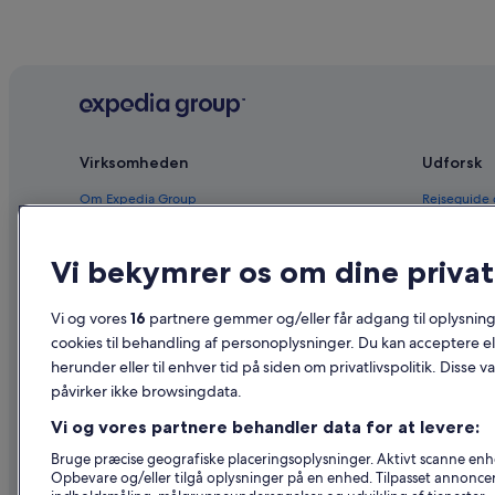
Virksomheden
Udforsk
Om Expedia Group
Rejseguide
Job
Hoteller i 
Vi bekymrer os om dine privatl
Registrer dit overnatningssted
Feriebolige
Partnerskaber
Pakkerejser
Vi og vores
16
partnere gemmer og/eller får adgang til oplysninge
Nyhedsrum
Flyrejser – 
cookies til behandling af personoplysninger. Du kan acceptere ell
herunder eller til enhver tid på siden om privatlivspolitik. Disse v
Reklame
Billeje i Da
påvirker ikke browsingdata.
Affiliate Marketing
Alle typer 
Vi og vores partnere behandler data for at levere:
Bruge præcise geografiske placeringsoplysninger. Aktivt scanne enhed
Opbevare og/eller tilgå oplysninger på en enhed. Tilpasset annonce