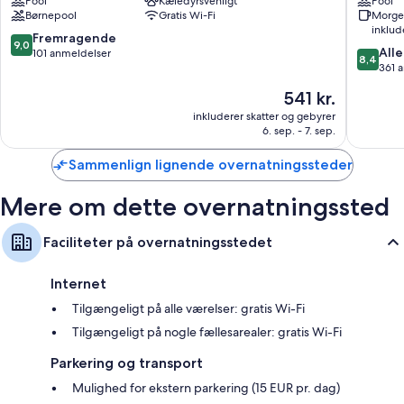
Pool
Kæledyrsvenligt
Pool
Cattolic
Børnepool
Gratis Wi-Fi
Morge
inklud
9.0
Fremragende
9,0
8.4
Alle
ud
101 anmeldelser
8,4
ud
361 
af
af
10,
Prisen
541 kr.
10,
Fremragende,
er
Alletider
inkluderer skatter og gebyrer
101
541 kr.
6. sep. - 7. sep.
361
anmeldelser
anmelde
Sammenlign lignende overnatningssteder
Mere om dette overnatningssted
Faciliteter på overnatningsstedet
Internet
Tilgængeligt på alle værelser: gratis Wi-Fi
Tilgængeligt på nogle fællesarealer: gratis Wi-Fi
Parkering og transport
Mulighed for ekstern parkering (15 EUR pr. dag)