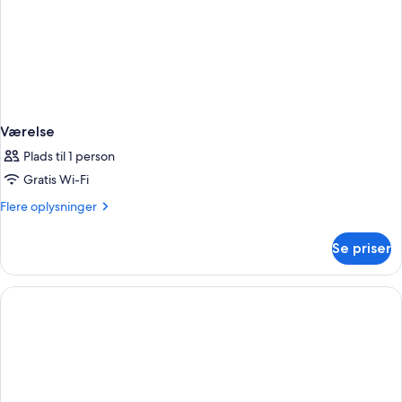
Værelse
Plads til 1 person
Gratis Wi-Fi
Flere
Flere oplysninger
oplysninger
om
Se priser
Værelse