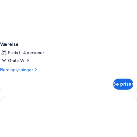
Værelse
Plads til 4 personer
Gratis Wi-Fi
Flere
Flere oplysninger
oplysninger
om
Se priser
Værelse