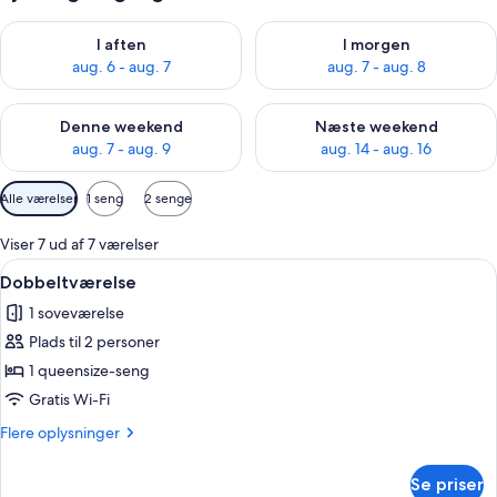
Tjek tilgængelighed for i aften aug. 6 - aug. 7
Tjek tilgængelighed for i morg
I aften
I morgen
aug. 6 - aug. 7
aug. 7 - aug. 8
Tjek tilgængelighed for denne weekend aug. 7 - aug. 9
Tjek tilgængelighed for næste
Denne weekend
Næste weekend
aug. 7 - aug. 9
aug. 14 - aug. 16
Tilgængelige
Alle værelser
1 seng
2 senge
filtre
for
Viser 7 ud af 7 værelser
værelser
Indlæs
En pænt redt seng med et orange møn
6
Dobbeltværelse
alle
1 soveværelse
billeder
Plads til 2 personer
af
Dobbeltværelse
1 queensize-seng
Gratis Wi-Fi
Flere
Flere oplysninger
oplysninger
om
Se priser
Dobbeltværelse