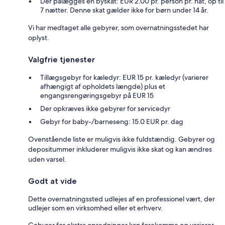
Der pålægges en byskat: EUR 2.00 pr. person pr. nat, op til
7 nætter. Denne skat gælder ikke for børn under 14 år.
Vi har medtaget alle gebyrer, som overnatningsstedet har
oplyst.
Valgfrie tjenester
Tillægsgebyr for kæledyr: EUR 15 pr. kæledyr (varierer
afhængigt af opholdets længde) plus et
engangsrengøringsgebyr på EUR 15
Der opkræves ikke gebyrer for servicedyr
Gebyr for baby-/barneseng: 15.0 EUR pr. dag
Ovenstående liste er muligvis ikke fuldstændig. Gebyrer og
depositummer inkluderer muligvis ikke skat og kan ændres
uden varsel.
Godt at vide
Dette overnatningssted udlejes af en professionel vært, der
udlejer som en virksomhed eller et erhverv.
Gebyrer for ekstra opredninger kan forekomme og varierer