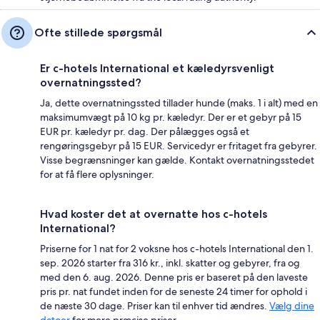
Ofte stillede spørgsmål
Er c-hotels International et kæledyrsvenligt
overnatningssted?
Ja, dette overnatningssted tillader hunde (maks. 1 i alt) med en
maksimumvægt på 10 kg pr. kæledyr. Der er et gebyr på 15
EUR pr. kæledyr pr. dag. Der pålægges også et
rengøringsgebyr på 15 EUR. Servicedyr er fritaget fra gebyrer.
Visse begrænsninger kan gælde. Kontakt overnatningsstedet
for at få flere oplysninger.
Hvad koster det at overnatte hos c-hotels
International?
Priserne for 1 nat for 2 voksne hos c-hotels International den 1.
sep. 2026 starter fra 316 kr., inkl. skatter og gebyrer, fra og
med den 6. aug. 2026. Denne pris er baseret på den laveste
pris pr. nat fundet inden for de seneste 24 timer for ophold i
de næste 30 dage. Priser kan til enhver tid ændres.
Vælg dine
datoer
for mere præcise priser.