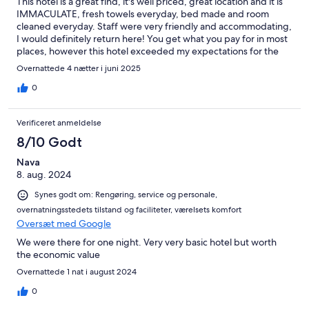
This hotel is a great find, it's well priced, great location and it is
IMMACULATE, fresh towels everyday, bed made and room
cleaned everyday. Staff were very friendly and accommodating,
I would definitely return here! You get what you pay for in most
places, however this hotel exceeded my expectations for the
price point.
Overnattede 4 nætter i juni 2025
0
Verificeret anmeldelse
8/10 Godt
Nava
8. aug. 2024
Synes godt om: Rengøring, service og personale,
overnatningsstedets tilstand og faciliteter, værelsets komfort
Oversæt med Google
We were there for one night. Very very basic hotel but worth
the economic value
Overnattede 1 nat i august 2024
0