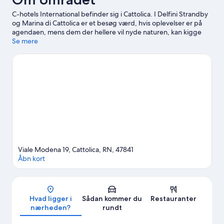
C-hotels International befinder sig i Cattolica. I Delfini Strandby
og Marina di Cattolica er et besøg værd, hvis oplevelser er på
agendaen, mens dem der hellere vil nyde naturen, kan kigge
forbi Rimini Strand og Cattolica Strand. Le Navi Aquarium og
Se mere
Cattolica Akvarium er også et besøg værd. Brug noget tid på at
udforske områdets oplevelser såsom golf.
Besøg vores
rejseguide til Cattolica
Viale Modena 19, Cattolica, RN, 47841
Åbn kort
Kort
Hvad ligger i
Sådan kommer du
Restauranter
nærheden?
rundt