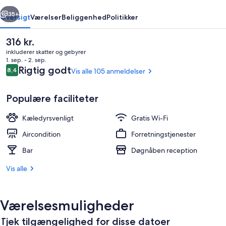
rige
Næste
35+
Oversigt
Værelser
Beliggenhed
Politikker
Den
316 kr.
nuværende
inkluderer skatter og gebyrer
pris
1. sep. - 2. sep.
er
Anmeldelser
Rigtig godt
8,4
Vis alle 105 anmeldelser
8,4 ud af 10.
316 kr.
Populære faciliteter
Kæledyrsvenligt
Gratis Wi-Fi
Siddeområde i lobbyen
Aircondition
Forretningstjenester
Bar
Døgnåben reception
Vis alle
Værelsesmuligheder
Tjek tilgængelighed for disse datoer