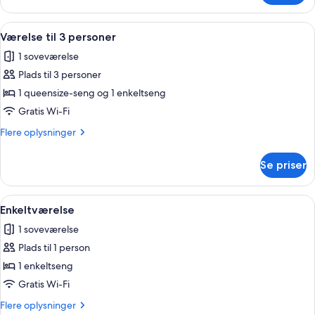
Indlæs
Et soveværelse med en seng, en soves
7
Værelse til 3 personer
alle
1 soveværelse
billeder
Plads til 3 personer
af
Værelse
1 queensize-seng og 1 enkeltseng
til
Gratis Wi-Fi
3
Flere
Flere oplysninger
personer
oplysninger
om
Se priser
Værelse
til
3
Indlæs
Et hotelværelse med en trædør, en s
7
personer
Enkeltværelse
alle
1 soveværelse
billeder
Plads til 1 person
af
Enkeltværelse
1 enkeltseng
Gratis Wi-Fi
Flere
Flere oplysninger