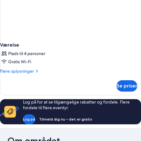
Værelse
Plads til 4 personer
Gratis Wi-Fi
Flere
Flere oplysninger
oplysninger
om
Se priser
Værelse
Log på for at se tilgængelige rabatter og fordele. Flere
fordele til flere eventyr.
Log på
Tilmeld dig nu – det er gratis
Om området