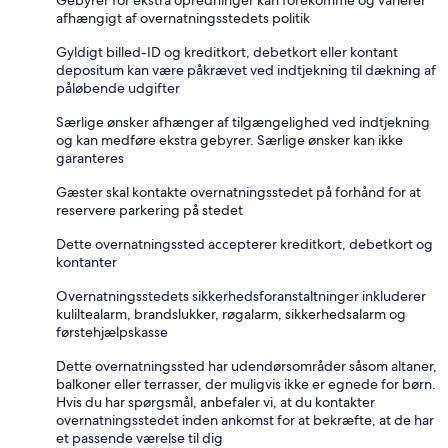
afhængigt af overnatningsstedets politik
Gyldigt billed-ID og kreditkort, debetkort eller kontant
depositum kan være påkrævet ved indtjekning til dækning af
påløbende udgifter
Særlige ønsker afhænger af tilgængelighed ved indtjekning
og kan medføre ekstra gebyrer. Særlige ønsker kan ikke
garanteres
Gæster skal kontakte overnatningsstedet på forhånd for at
reservere parkering på stedet
Dette overnatningssted accepterer kreditkort, debetkort og
kontanter
Overnatningsstedets sikkerhedsforanstaltninger inkluderer
kuliltealarm, brandslukker, røgalarm, sikkerhedsalarm og
førstehjælpskasse
Dette overnatningssted har udendørsområder såsom altaner,
balkoner eller terrasser, der muligvis ikke er egnede for børn.
Hvis du har spørgsmål, anbefaler vi, at du kontakter
overnatningsstedet inden ankomst for at bekræfte, at de har
et passende værelse til dig