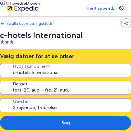
Gå til hovedsektionen
Hent appen
Se alle overnatningssteder
c-hotels International
3.0-
stjernet
overnatningssted
Vælg datoer for at se priser
Hvor skal du hen?
Datoer
Gæster
Søg