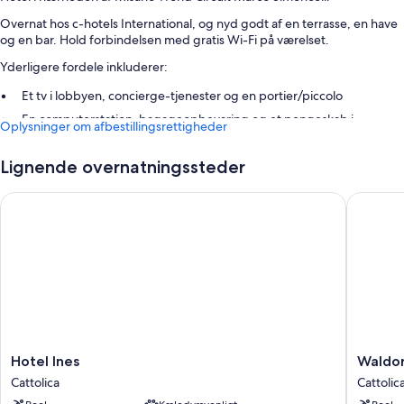
Overnat hos c-hotels International, og nyd godt af en terrasse, en have
og en bar. Hold forbindelsen med gratis Wi-Fi på værelset.
Yderligere fordele inkluderer:
Et tv i lobbyen, concierge-tjenester og en portier/piccolo
En computerstation, bagageopbevaring og et pengeskab i
Oplysninger om afbestillingsrettigheder
receptionen
Vaskeriservice, en flersproget medarbejderstab og røgfrie områder
Lignende overnatningssteder
Værelsesfaciliteter
Hotel Ines
Waldorf 
All 67 rooms tilbyder fordele som aircondition plus faciliteter som gratis
Wi-Fi og pengeskabe.
Andre faciliteter tæller:
Badeværelser med brusere og bideter
Balkon og skriveborde
Hotel
Waldorf
Hotel Ines
Waldor
Ines
Palace
Cattolica
Cattolic
Cattolica
Hotel