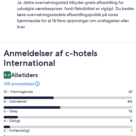
Ja, dette overnatningssted tilbyder gratis afbestilling for
udvalgte værelsespriser, fordi fleksibilitet er vigtigt. Du bedes
læse overnatningsstedets afbestillingspolitik på vores
hjemmeside for at få flere oplysninger om undtagelser eller
krav.
Anmeldelser
Anmeldelser af c-hotels
International
Alletiders
8,4
105 anmeldelser
Bedømmelse
10 - Fremragende
41
på
Bedømmelse
8 - Udmærket
46
10
på
−
Bedømmelse
6 - Okay
12
8
Fremragende.
på
−
Bedømmelse
4 - Dårligt
5
41
6
Udmærket.
på
af
−
Bedømmelse
2 - Forfærdeligt
1
46
4