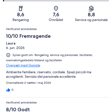
i
Okay.
på
af
−
alt
12
2
i
Dårligt.
105
af
−
alt
5
8,6
7,6
8,8
anmeldelser
i
Forfærdeligt.
105
af
Rengøring
Området
Service og personale
alt
1
anmeldelser
i
Anmeldelser
105
af
Verificeret anmeldelse
alt
anmeldelser
i
105
10/10 Fremragende
alt
anmeldelser
105
Laura
6. jun. 2026
anmeldelser
Synes godt om: Rengøring, service og personale, faciliteter,
overnatningsstedets tilstand og faciliteter
Oversæt med Google
Ambiente familiare, riservato, cordiale. Spazi piccoli ma
accoglienti. Servizio del personale eccellente
Overnattede 2 nætter i maj 2026
0
Verificeret anmeldelse
8/10 Godt