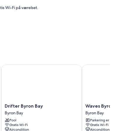
is Wi-Fi på værelset.
 personale
Drifter Byron Bay
Waves Byron Bay
Drifter
Waves
Drifter Byron Bay
Waves Byron Bay
Byron
Byron
Byron Bay
Byron Bay
Bay
Bay
Pool
Parkering er inkluderet
Byron
Byron
Gratis Wi-Fi
Gratis Wi-Fi
Bay
Bay
Aircondition
Aircondition