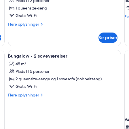
Plads til 2 personer
1
2
1 queensize-seng
queensize-
e
Gratis Wi-Fi
seng
Fl
Fl
op
Flere
Flere oplysninger
o
oplysninger
Væ
om
m
r
Se priser
Dobbeltværelse
2
-
en
1
vn, vask og kaffemaskine.
Indlæs
Et hotelværelse med en stor seng, to
8
queensize-
Bungalow - 2 soveværelser
alle
seng
45 m²
billeder
Plads til 5 personer
af
Bungalow
2 queensize-senge og 1 sovesofa (dobbeltseng)
-
Gratis Wi-Fi
2
Flere
Flere oplysninger
soveværelser
oplysninger
om
Bungalow
-
V
2
soveværelser