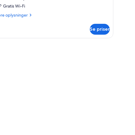
Gratis Wi-Fi
ere
ere oplysninger
lysninger
m
Se priser
relse