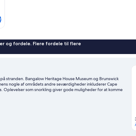
r
r og fordele. Flere fordele til flere
tæt på stranden. Bangalow Heritage House Museum og Brunswick
, mens nogle af områdets andre seværdigheder inkluderer Cape
s. Oplevelser som snorkling giver gode muligheder for at komme
eventyr ved at afprøve ridning og vandre-/cykelruter i nærheden.