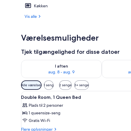
Køkken
Familielejlig
Vis alle
Værelsesmuligheder
Tjek tilgængelighed for disse datoer
Tjek tilgængelighed for i aften aug. 8 - aug. 9
Tjek tilgænge
I aften
aug. 8 - aug. 9
a
Tilgængelige
Alle værelser
1 seng
2 senge
3+ senge
filtre
Indlæs
Et hotelværelse med seng, skri
for
6
Double Room, 1 Queen Bed
alle
værelser
Plads til 2 personer
billeder
1 queensize-seng
af
Double
Gratis Wi-Fi
Room,
Flere
Flere oplysninger