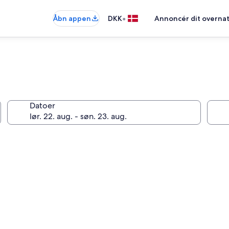
•
Åbn appen
DKK
Annoncér dit overna
Datoer