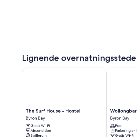
Lignende overnatningsstede
The Surf House - Hostel
Wollongbar M
The
Wollongbar
The Surf House - Hostel
Wollongbar
Surf
Motel
Byron Bay
Byron Bay
House
Byron
Gratis Wi-Fi
Pool
-
Bay
Aircondition
Parkering er 
Hostel
Spillerum
Gratis Wi-Fi