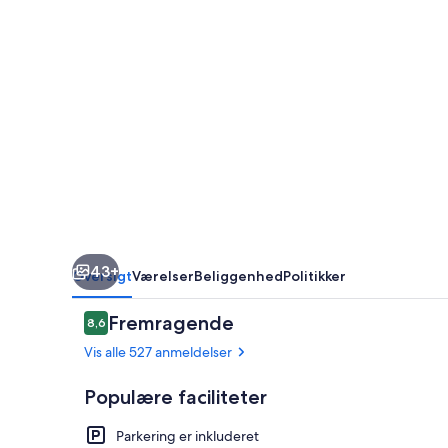
43+
Oversigt
Værelser
Beliggenhed
Politikker
Anmeldelser
Fremragende
8,6
8,6 ud af 10.
Vis alle 527 anmeldelser
Populære faciliteter
Parkering er inkluderet