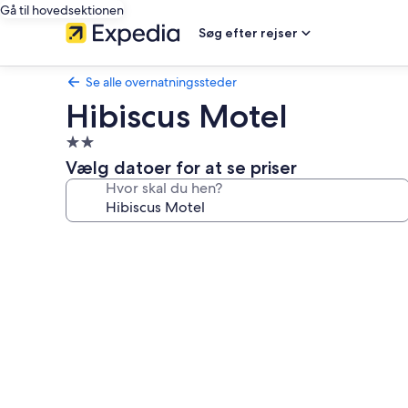
Gå til hovedsektionen
Søg efter rejser
Se alle overnatningssteder
Hibiscus Motel
2.0-
stjernet
Vælg datoer for at se priser
overnatningssted
Hvor skal du hen?
Billedgalleri
for
Hibiscus
Motel