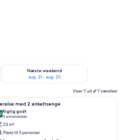
d aug. 14 - aug. 16
Tjek tilgængelighed for næste weekend aug. 21 - aug. 23
Næste weekend
aug. 21 - aug. 23
Viser 7 ud af 7 værelser
eng, et natbord, en grøn lænestol og et skrivebord.
ndlæs
Et moderne hotelværelse med en stor seng, to 
5
ærelse med 2 enkeltsenge
le
Rigtig godt
illeder
0
8,0 ud af 10
(11
11 anmeldelser
f
anmeldelser)
23 m²
ærelse
Plads til 3 personer
ed