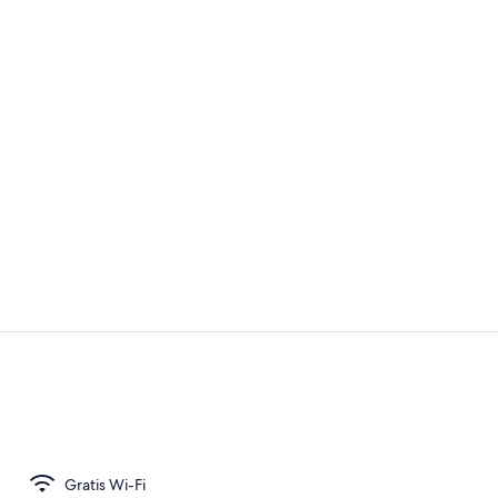
Strygejern/s
Bungalow - 2
Gratis Wi-Fi