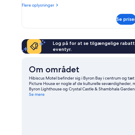
Flere
Flere oplysninger
oplysninger
om
Se prise
Værelse
Log på for at se tilgængelige rabatte
eventyr.
Om området
Hibiscus Motel befinder sig i Byron Bay i centrum og 
Picture House er nogle af de kulturelle seværdigheder
Byron Lighthouse og Crystal Castle & Shambhala Garden
ud på eller i det omgivende vand, eller du kan tage på 
Se mere
Besøg vores rejseguide til Byron Bay
Vis flere moteller i Byron Bay