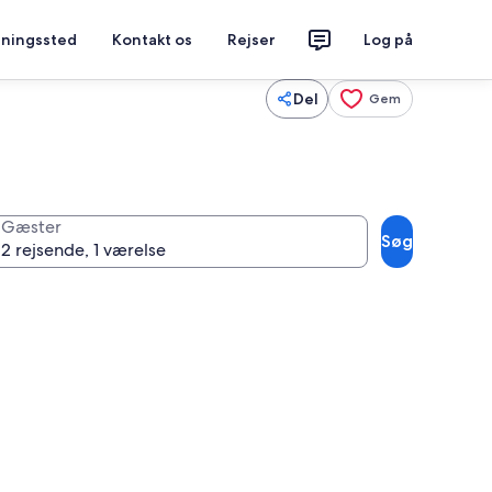
tningssted
Kontakt os
Rejser
Log på
Del
Gem
Gæster
Søg