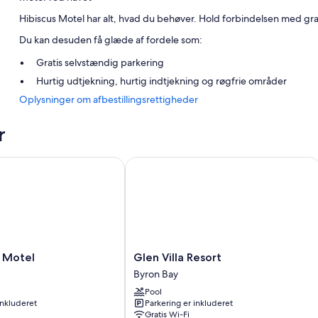
Hibiscus Motel har alt, hvad du behøver. Hold forbindelsen med grat
Du kan desuden få glæde af fordele som:
Gratis selvstændig parkering
Hurtig udtjekning, hurtig indtjekning og røgfrie områder
Oplysninger om afbestillingsrettigheder
Bagageopbevaring og hjælp med udflugter/billetter
Anmeldelserne fra gæster giver topkarakter til det hjælpsomme
r
Værelsesfaciliteter
otel
Glen Villa Resort
Alle værelser hos Hibiscus Motel har faciliteter såsom gratis Wi-Fi.
Andre faciliteter på værelserne inkluderer:
Badeværelser med gratis toiletartikler og hårtørrere
Fladskærms-tv med digitale kanaler
Tekøkken, køleskabe og mikrobølgeovne
Glen
 Motel
Glen Villa Resort
Villa
Byron Bay
Resort
Pool
Byron
inkluderet
Parkering er inkluderet
Bay
Gratis Wi-Fi