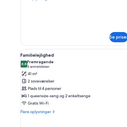
1
oplysninger
om
Queen
Double
Bed
Room,
1
Queen
Bed
Se prise
Indlæs
Et kompakt køkken med mikroo
6
Familielejlighed
alle
Fremragende
billeder
8,8
8,8 ud af 10
(3
3 anmeldelser
af
anmeldelser)
41 m²
Familielejlighed
2 soveværelser
Plads til 4 personer
1 queensize-seng og 2 enkeltsenge
Gratis Wi-Fi
Flere
Flere oplysninger
oplysninger
om
Familielejlighed