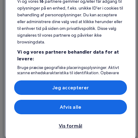
Vi og vores
16
partnere gemmer og/eller får adgang til
Juridiske oplysninger/Kontakt os
oplysninger på en enhed, f.eks. unikke ID'er i cookies til
Retningslinjer for indhold og indberetning af indhold
behandling af personoplysninger. Du kan acceptere
eller administrere dine valg ved at klikke herunder eller
Hjælp
til enhver tid på siden om privatlivspolitik. Disse valg
signaleres til vores partnere og påvirker ikke
Kontakt os
browsingdata.
Ændr eller afbestil din reservation
Vi og vores partnere behandler data for at
Forløb og behandlingstider for refusion
levere:
Book en flyrejse med et tilgodehavende fra et flyselskab
Bruge præcise geografiske placeringsoplysninger. Aktivt
scanne enhedskarakteristika til identifikation. Opbevare
Internationale rejsedokumenter
og/eller tilgå oplysninger på en enhed. Tilpasset
annoncering og indhold, annoncerings- og
Jeg accepterer
indholdsmåling, målgruppeundersøgelser og udvikling af
tjenester.
Liste over partnere (leverandører)
Expedia, Inc. er ikke ansvarlig for indhold fra eksterne hjemmesider.
Afvis alle
© 2026 Expedia, Inc. – en del af Expedia Group. Alle rettigheder
forbeholdes. Expedia og Expedias logo er varemærker eller registrerede
varemærker tilhørende Expedia, Inc.
Vis formål