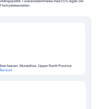
estillingspolitik. I overensstemmelse med EU's regler om
f fortrydelsesretten.
Blue heaven, Muraidhoo, Upper North Province
Åbn kort
Kort