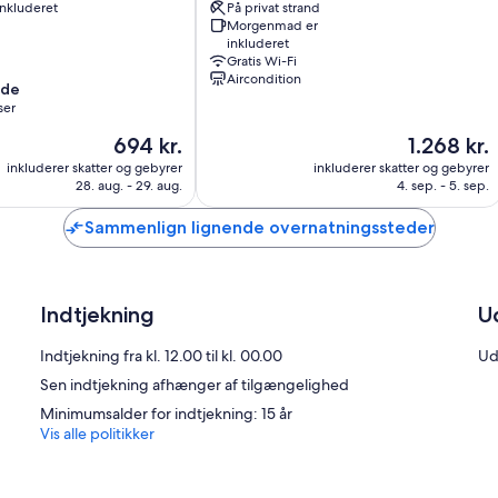
inkluderet
På privat strand
Morgenmad er
inkluderet
Gratis Wi-Fi
Aircondition
nde
ser
Prisen
Prisen
694 kr.
1.268 kr.
er
er
inkluderer skatter og gebyrer
inkluderer skatter og gebyrer
694 kr.
1.268 kr.
28. aug. - 29. aug.
4. sep. - 5. sep.
Sammenlign lignende overnatningssteder
Indtjekning
U
Indtjekning fra kl. 12.00 til kl. 00.00
Ud
Sen indtjekning afhænger af tilgængelighed
Minimumsalder for indtjekning: 15 år
Vis alle politikker