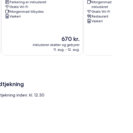
Parkering er inkluderet
Morgenmad er
House
Gratis Wi-Fi
inkluderet
Hithadhoo
Morgenmad tilbydes
Gratis Wi-Fi
Vaskeri
Restaurant
Vaskeri
Prisen
670 kr.
er
inkluderer skatter og gebyrer
inkluderer 
670 kr.
11. aug. - 12. aug.
dtjekning
tjekning inden: kl. 12.30