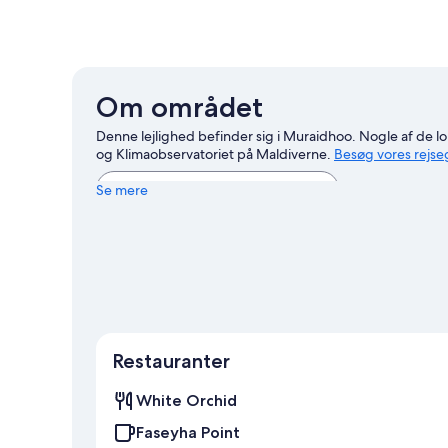
Om området
Denne lejlighed befinder sig i Muraidhoo. Nogle af de
og Klimaobservatoriet på Maldiverne.
Besøg vores rejse
Vis flere lejligheder i Muraidhoo
Se mere
Restauranter
White Orchid
Faseyha Point