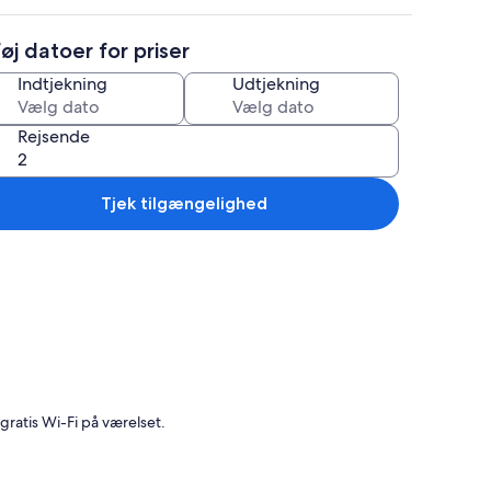
føj datoer for priser
Indtjekning
Udtjekning
Rejsende
Tjek tilgængelighed
geskab på værelset, lydisolering
ratis Wi-Fi på værelset.