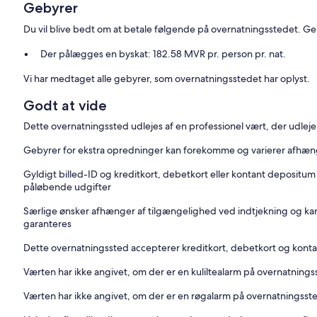
Gebyrer
Du vil blive bedt om at betale følgende på overnatningsstedet. Geb
Der pålægges en byskat: 182.58 MVR pr. person pr. nat.
Vi har medtaget alle gebyrer, som overnatningsstedet har oplyst.
Godt at vide
Dette overnatningssted udlejes af en professionel vært, der udleje
Gebyrer for ekstra opredninger kan forekomme og varierer afhængi
Gyldigt billed-ID og kreditkort, debetkort eller kontant depositu
påløbende udgifter
Særlige ønsker afhænger af tilgængelighed ved indtjekning og kan
garanteres
Dette overnatningssted accepterer kreditkort, debetkort og kont
Værten har ikke angivet, om der er en kuliltealarm på overnatning
Værten har ikke angivet, om der er en røgalarm på overnatningsst