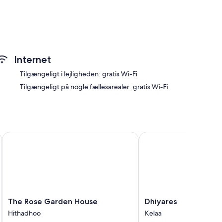
gter/billetter
Internet
i og pengeskabe plus lydisolerede værelser og gratis aviser.
Tilgængeligt i lejligheden: gratis Wi-Fi
Tilgængeligt på nogle fællesarealer: gratis Wi-Fi
The Rose Garden House
Dhiyares
The
Dhiyares
The Rose Garden House
Dhiyares
Rose
Kelaa
Hithadhoo
Kelaa
Garden