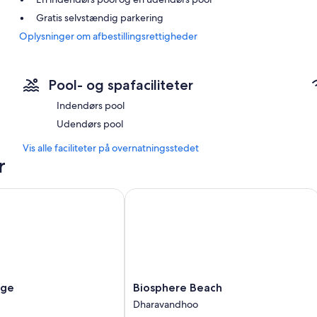
Gratis selvstændig parkering
Oplysninger om afbestillingsrettigheder
En døgnåben reception, bagageopbevaring og hjælp med udflu
Værelsesfaciliteter
Pool- og spafaciliteter
Alle værelser hos Blue heaven inkluderer faciliteter som gratis Wi-F
Andre faciliteter inkluderer:
Indendørs pool
Udendørs pool
Aftenopredning, hjemmesko og lydisolerede værelser
Hjemmesko til børn, adaptere/opladere og telefoner
Vis alle faciliteter på overnatningsstedet
r
e
Biosphere Beach
Biosphere
dge
Biosphere Beach
Beach
Dharavandhoo
Dharavandhoo