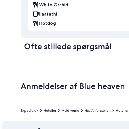
White Orchid
Ilaafathi
Hotdog
Ofte stillede spørgsmål
Anmeldelser af Blue heaven
Expedia.dk
Hoteller
Maldiverne
Haa Alifu-atollen
Hoteller