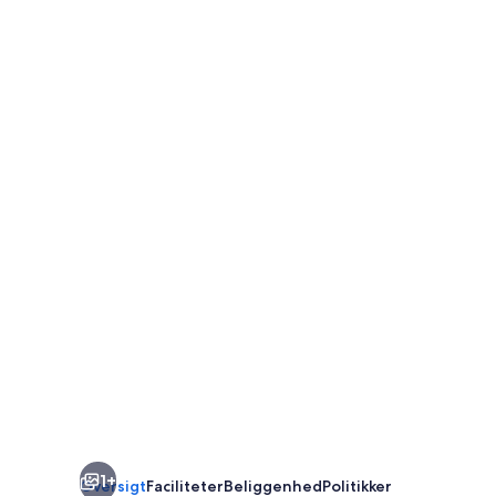
1+
Oversigt
Faciliteter
Beliggenhed
Politikker