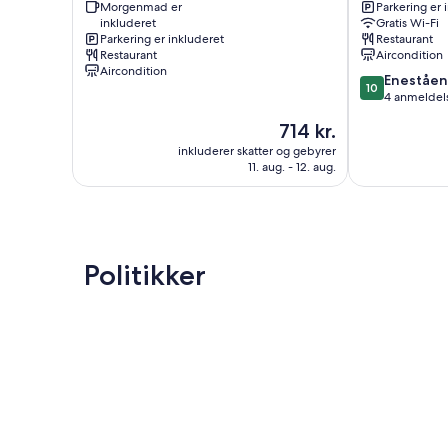
Morgenmad er
Parkering er 
Vashafaru
inkluderet
Gratis Wi-Fi
Parkering er inkluderet
Restaurant
Restaurant
Aircondition
Aircondition
10.0
Eneståe
10
ud
4 anmeldel
af
Prisen
714 kr.
10,
er
Enestående,
inkluderer skatter og gebyrer
714 kr.
11. aug. - 12. aug.
4
anmeldelser
Politikker