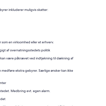
yrer inkluderer muligvis skatter:
r som en virksomhed eller et erhverv.
gt af overnatningsstedets politik
m kan være påkrævet ved indtjekning til dækning af
 medføre ekstra gebyrer. Særlige ønsker kan ikke
anter
sstedet. Medbring evt. egen alarm.
edet