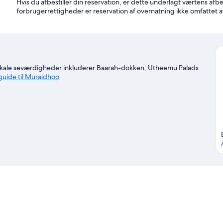
Hvis du afbestiller din reservation, er dette underlagt værtens afb
forbrugerrettigheder er reservation af overnatning ikke omfattet a
 lokale seværdigheder inkluderer Baarah-dokken, Utheemu Palads
guide til Muraidhoo