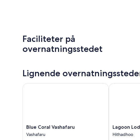
Faciliteter på
overnatningsstedet
Lignende overnatningsstede
Blue Coral Vashafaru
Lagoon Lodg
Blue
Lagoon
Blue Coral Vashafaru
Lagoon Lo
Coral
Lodge
Vashafaru
Hithadhoo
Vashafaru
Hithadhoo