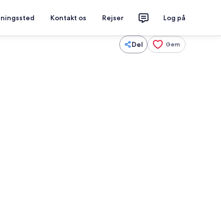
tningssted
Kontakt os
Rejser
Log på
Del
Gem