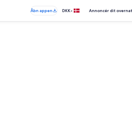
•
Åbn appen
DKK
Annoncér dit overna