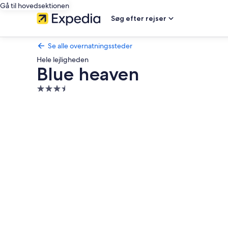
Gå til hovedsektionen
Søg efter rejser
Se alle overnatningssteder
Hele lejligheden
Blue heaven
3.5-
stjernet
Billedgalleri
overnatningssted
for
Blue
heaven