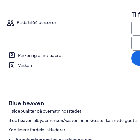
Til
Plads til 64 personer
Parkering er inkluderet
Vaskeri
Executive-villa | 20 soveværelser, pen
Blue heaven
Højdepunkter på overnatningsstedet
Blue heaven tilbyder renseri/vaskeri m.m. Gæster kan nyde godt af g
Yderligere fordele inkluderer:
En indendørs pool og en udendørs pool