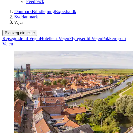
Feedback
Danmark
Biludlejning
Expedia.dk
Syddanmark
Vejen
Planlæg din rejse
Rejseguide til Vejen
Hoteller i Vejen
Flyrejser til Vejen
Pakkerejser i
Vejen