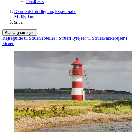
Feedback
Danmark
Biludlejning
Expedia.dk
Midtjylland
Struer
Planlæg din rejse
Rejseguide til Struer
Hoteller i Struer
Flyrejser til Struer
Pakkerejser i
Struer