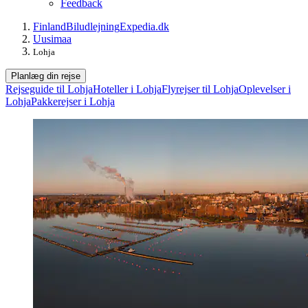
Feedback
Finland
Biludlejning
Expedia.dk
Uusimaa
Lohja
Planlæg din rejse
Rejseguide til Lohja
Hoteller i Lohja
Flyrejser til Lohja
Oplevelser i
Lohja
Pakkerejser i Lohja