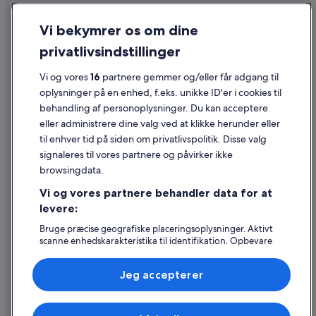
Fortrolighed
Vi bekymrer os om dine
Cookies
privatlivsindstillinger
Generelle vilkår for brug
Vi og vores
16
partnere gemmer og/eller får adgang til
Juridiske oplysninger/Kontakt os
oplysninger på en enhed, f.eks. unikke ID'er i cookies til
Retningslinjer for indhold og indberetning af indhold
behandling af personoplysninger. Du kan acceptere
eller administrere dine valg ved at klikke herunder eller
Hjælp
til enhver tid på siden om privatlivspolitik. Disse valg
signaleres til vores partnere og påvirker ikke
Kontakt os
browsingdata.
Ændr eller afbestil din reservation
Vi og vores partnere behandler data for at
Forløb og behandlingstider for refusion
levere:
Book en flyrejse med et tilgodehavende fra et flyselskab
Bruge præcise geografiske placeringsoplysninger. Aktivt
scanne enhedskarakteristika til identifikation. Opbevare
Internationale rejsedokumenter
og/eller tilgå oplysninger på en enhed. Tilpasset
annoncering og indhold, annoncerings- og
Jeg accepterer
indholdsmåling, målgruppeundersøgelser og udvikling af
tjenester.
Liste over partnere (leverandører)
Expedia, Inc. er ikke ansvarlig for indhold fra eksterne hjemmesider.