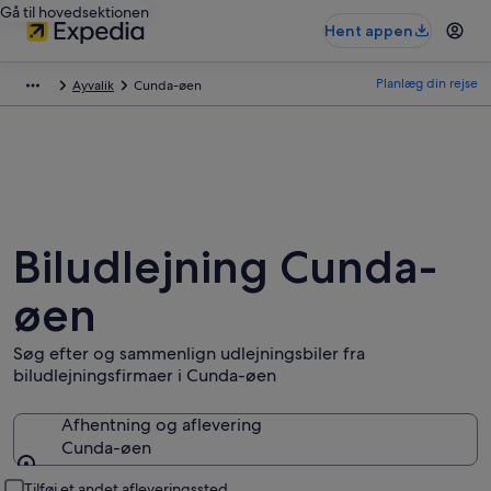
Gå til hovedsektionen
Hent appen
Planlæg din rejse
Ayvalik
Cunda-øen
Biludlejning Cunda-
øen
Søg efter og sammenlign udlejningsbiler fra
biludlejningsfirmaer i Cunda-øen
Afhentning og aflevering
Cunda-øen
Afhentning og aflevering
Tilføj et andet afleveringssted