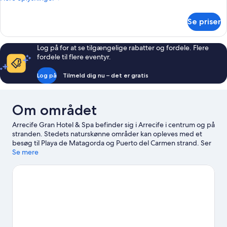
oplysninger
om
Se priser
Værelse
Log på for at se tilgængelige rabatter og fordele. Flere
fordele til flere eventyr.
Log på
Tilmeld dig nu – det er gratis
Om området
Arrecife Gran Hotel & Spa befinder sig i Arrecife i centrum og på
stranden. Stedets naturskønne områder kan opleves med et
besøg til Playa de Matagorda og Puerto del Carmen strand. Ser
du frem til et event eller en sportbegivenhed under din rejse?
Se mere
Se, hvad Lanzarote Sportsby eller Fariones-idrætscentret har på
programmet. Udforsk områdets muligheder for oplevelser på, i
og ved vandet såsom dykning og windsurfing i nærheden, eller
nyd godt af den fri natur ved at kaste dig ud i mulighederne
hvad angår mountainbiking og vandre-/cykelruter.
Besøg vores
rejseguide til Arrecife