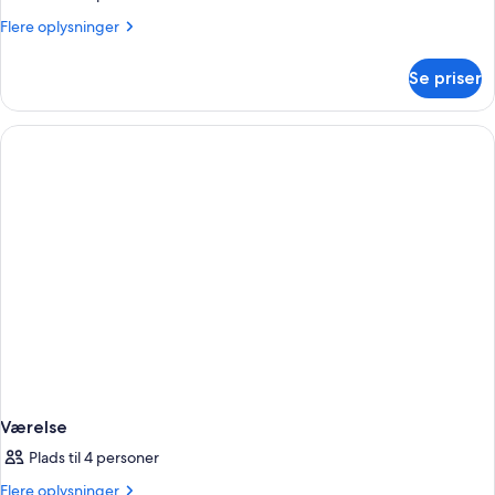
Flere
Flere oplysninger
oplysninger
om
Se priser
Værelse
Værelse
Plads til 4 personer
Flere
Flere oplysninger