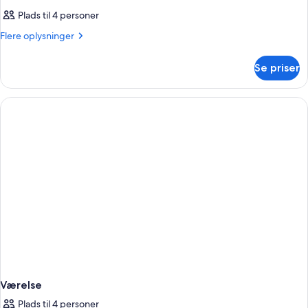
Plads til 4 personer
Flere
Flere oplysninger
oplysninger
om
Se priser
Værelse
Værelse
Plads til 4 personer