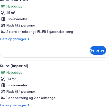
alle
Havudsigt
billeder
45 m²
af
Suite,
1 soveværelse
Sea
Plads til 2 personer
View
2 store enkeltsenge ELLER 1 queensize-seng
Flere
Flere oplysninger
oplysninger
om
Se priser
Suite,
Sea
View
Indlæs
En rummelig opholdsstue med sofa, sp
7
Suite (imperial)
alle
Havudsigt
billeder
110 m²
af
Suite
1 soveværelse
(imperial)
Plads til 4 personer
1 dobbeltseng og 2 enkeltsenge
Flere
Flere oplysninger