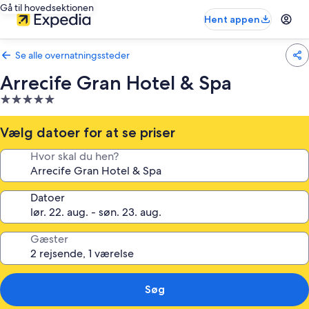
Gå til hovedsektionen
Hent appen
Se alle overnatningssteder
Arrecife Gran Hotel & Spa
5.0-
stjernet
overnatningssted
Vælg datoer for at se priser
Hvor skal du hen?
Datoer
Gæster
Søg