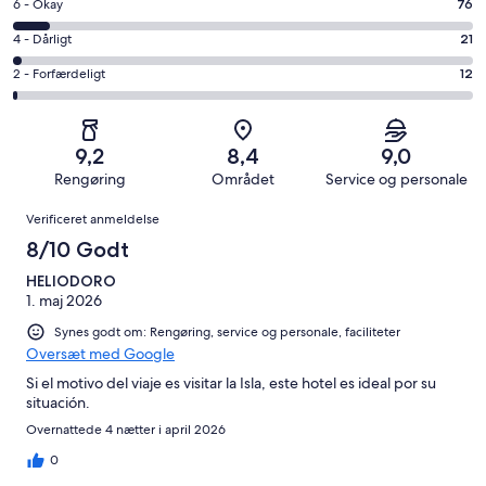
−
Bedømmelse
6 - Okay
76
8
Fremragende.
på
−
Bedømmelse
4 - Dårligt
21
574
6
Udmærket.
på
af
−
Bedømmelse
2 - Forfærdeligt
12
318
4
i
Okay.
på
af
−
alt
76
2
i
Dårligt.
1001
af
−
alt
21
9,2
8,4
9,0
anmeldelser
i
Forfærdeligt.
1001
af
Rengøring
Området
Service og personale
alt
12
anmeldelser
i
Anmeldelser
1001
af
Verificeret anmeldelse
alt
anmeldelser
i
1001
8/10 Godt
alt
anmeldelser
1001
HELIODORO
1. maj 2026
anmeldelser
Synes godt om: Rengøring, service og personale, faciliteter
Oversæt med Google
Si el motivo del viaje es visitar la Isla, este hotel es ideal por su
situación.
Overnattede 4 nætter i april 2026
0