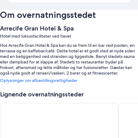
Om overnatningsstedet
Arrecife Gran Hotel & Spa
Hotel med luksusfaciliteter ved havet
Hos Arrecife Gran Hotel & Spa kan du se frem til en bar ved poolen, en
terrasse og en kaffebar/café. Dette hotel er et godt sted at nyde solen
med en beliggenhed ved stranden og liggestole. Benyt stedets sauna
eller dampbad for at slappe af. Stedets to restauranter byder på
frokost, aftensmad og lette måltider og har fusionsretter. Gæster kan
også nyde godt af renseri/vaskeri, 2 barer og et fitnesscenter.
Oplysninger om afbestillingsrettigheder
Du kan desuden drage fordel af:
En indendørs pool samt liggestole og poolparasoller
Lignende overnatningssteder
Cykeludlejning, selvstændig parkering og et pengeskab i
Radisson Blu Resort Lanzarote - Adults Only +16
Hotel La
receptionen
Et selskabslokale, en portier/piccolo og en døgnåben reception
Parasoller, concierge-tjenester og badehåndklæder
Anmeldelserne fra gæster giver topkarakter til det hjælpsomme
personale