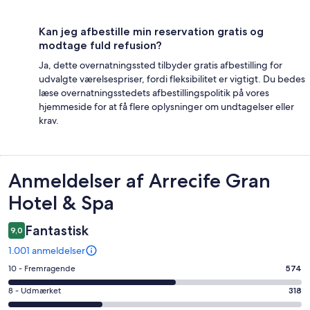
Kan jeg afbestille min reservation gratis og
modtage fuld refusion?
Ja, dette overnatningssted tilbyder gratis afbestilling for
udvalgte værelsespriser, fordi fleksibilitet er vigtigt. Du bedes
læse overnatningsstedets afbestillingspolitik på vores
hjemmeside for at få flere oplysninger om undtagelser eller
krav.
Anmeldelser
Anmeldelser af Arrecife Gran
Hotel & Spa
Fantastisk
9,0
1.001 anmeldelser
Bedømmelse
10 - Fremragende
574
på
Bedømmelse
8 - Udmærket
318
10
på