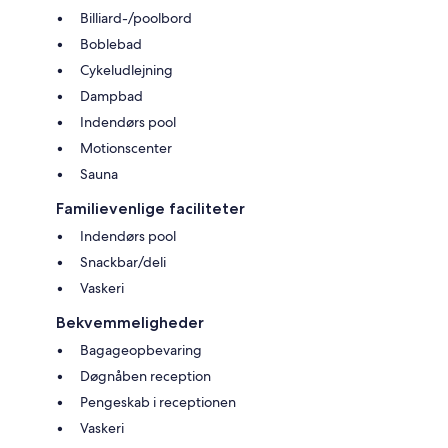
Billiard-/poolbord
Boblebad
Cykeludlejning
Dampbad
Indendørs pool
Motionscenter
Sauna
Familievenlige faciliteter
Indendørs pool
Snackbar/deli
Vaskeri
Bekvemmeligheder
Bagageopbevaring
Døgnåben reception
Pengeskab i receptionen
Vaskeri