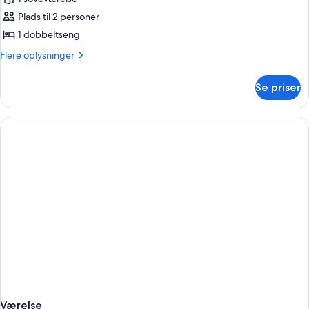
studiosuite
Plads til 2 personer
1 dobbeltseng
Flere
Flere oplysninger
oplysninger
om
Se priser
Deluxe-
studiosuite
Værelse