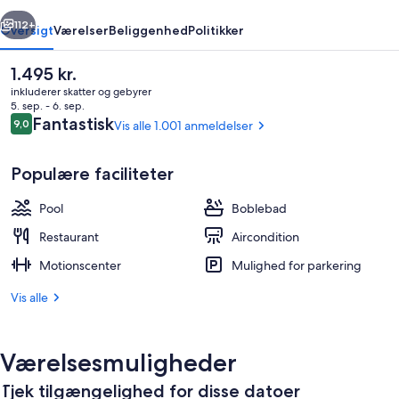
rige
Næste
112+
Oversigt
Værelser
Beliggenhed
Politikker
Den
1.495 kr.
nuværende
inkluderer skatter og gebyrer
pris
5. sep. - 6. sep.
er
Anmeldelser
Fantastisk
9,0
Vis alle 1.001 anmeldelser
9,0 ud af 10.
1.495 kr.
Populære faciliteter
Pool
Boblebad
Solterrasse
Restaurant
Aircondition
Motionscenter
Mulighed for parkering
Vis alle
Værelsesmuligheder
Tjek tilgængelighed for disse datoer