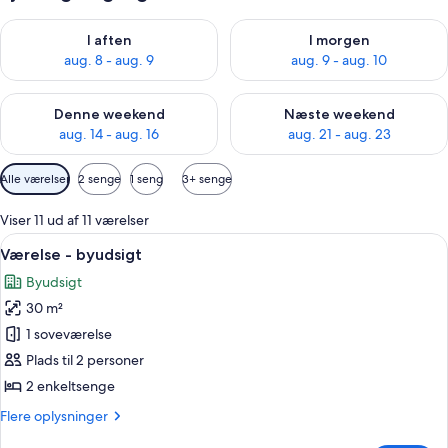
Tjek tilgængelighed for i aften aug. 8 - aug. 9
Tjek tilgængelighed for i morg
I aften
I morgen
aug. 8 - aug. 9
aug. 9 - aug. 10
Tjek tilgængelighed for denne weekend aug. 14 - aug. 16
Tjek tilgængelighed for næste
Denne weekend
Næste weekend
aug. 14 - aug. 16
aug. 21 - aug. 23
Tilgængelige
Alle værelser
2 senge
1 seng
3+ senge
filtre
for
Viser 11 ud af 11 værelser
værelser
Indlæs
Et moderne hotelværelse med en stor 
5
Værelse - byudsigt
alle
Byudsigt
billeder
30 m²
af
Værelse
1 soveværelse
-
Plads til 2 personer
byudsigt
2 enkeltsenge
Flere
Flere oplysninger
oplysninger