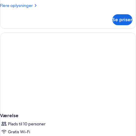
Flere
Flere oplysninger
oplysninger
om
Se priser
Presidential-
suite
Værelse
Plads til 10 personer
Gratis Wi-Fi