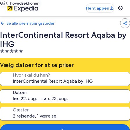
Gå til hovedsektionen
Hent appen
Se alle overnatningssteder
InterContinental Resort Aqaba by
IHG
5.0-
stjernet
overnatningssted
Vælg datoer for at se priser
Hvor skal du hen?
Datoer
Gæster