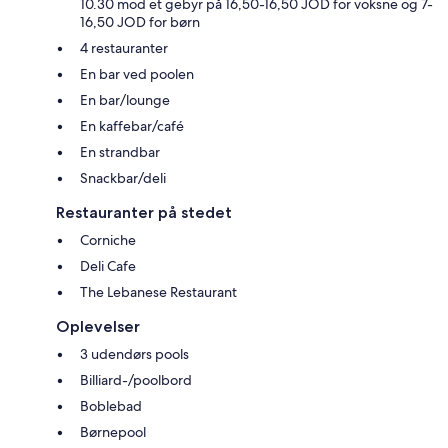
10.30 mod et gebyr på 16,50-16,50 JOD for voksne og 7-
16,50 JOD for børn
4 restauranter
En bar ved poolen
En bar/lounge
En kaffebar/café
En strandbar
Snackbar/deli
Restauranter på stedet
Corniche
Deli Cafe
The Lebanese Restaurant
Oplevelser
3 udendørs pools
Billiard-/poolbord
Boblebad
Børnepool