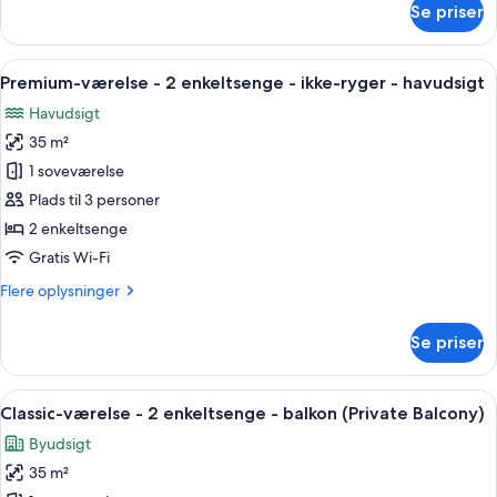
ikke-
Se priser
Classic-
ryger
værelse
-
-
Indlæs
Et hotelværelse med to senge, et spi
adgang
6
2
Premium-værelse - 2 enkeltsenge - ikke-ryger - havudsigt
alle
enkeltsenge
til
Havudsigt
-
billeder
pool
ikke-
35 m²
af
ryger
Premium-
1 soveværelse
-
værelse
adgang
Plads til 3 personer
til
-
2 enkeltsenge
pool
2
Gratis Wi-Fi
enkeltsenge
Flere
Flere oplysninger
-
oplysninger
ikke-
om
Se priser
ryger
Premium-
værelse
-
-
Indlæs
Et hotelværelse med to senge, et skriv
havudsigt
5
2
Classic-værelse - 2 enkeltsenge - balkon (Private Balcony)
alle
enkeltsenge
Byudsigt
-
billeder
ikke-
35 m²
af
ryger