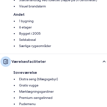
Visuel brandalarm
Andet
1 bygning
6 etager
Bygget i 2005
Selskabssal
Særlige rygeområder
Værelsesfaciliteter
Soveværelse
Ekstra seng (tillægsgebyr)
Gratis vugge
Mørklægningsgardiner
Premium-sengelinned
Pudemenu