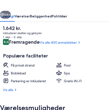
IHG
rige
Næste
134+
Oversigt
Værelser
Beliggenhed
Politikker
Den
1.642 kr.
nuværende
inkluderer skatter og gebyrer
pris
1. sep. - 2. sep.
er
Anmeldelser
Fremragende
8,6
Vis alle 400 anmeldelser
8,6 ud af 10.
1.642 kr.
Populære faciliteter
På privat strand
Pool
Udendørsområde
Boblebad
Spa
Parkering er inkluderet
Gratis Wi-Fi
Vis alle
Værelsesmuligheder