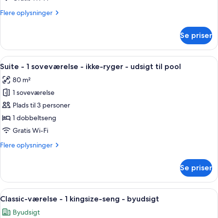
Flere
Flere oplysninger
oplysninger
om
Se priser
Standardværelse
Indlæs
Et hotelværelse med seng, fjernsyn, et
7
Suite - 1 soveværelse - ikke-ryger - udsigt til pool
alle
80 m²
billeder
1 soveværelse
af
Suite
Plads til 3 personer
-
1 dobbeltseng
1
Gratis Wi-Fi
soveværelse
Flere
Flere oplysninger
-
oplysninger
ikke-
om
Se priser
Suite
ryger
-
-
1
Indlæs
Et hotelværelse med en stor seng, en so
udsigt
5
soveværelse
Classic-værelse - 1 kingsize-seng - byudsigt
alle
til
-
Byudsigt
ikke-
billeder
pool