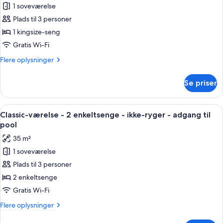
-
1 soveværelse
af
havudsigt
Classic-
Plads til 3 personer
værelse
1 kingsize-seng
-
Gratis Wi-Fi
1
Flere
Flere oplysninger
kingsize-
oplysninger
seng
om
Se priser
Classic-
-
værelse
adgang
-
Indlæs
Et hotelværelse med to senge, et spi
til
7
1
Classic-værelse - 2 enkeltsenge - ikke-ryger - adgang til
alle
pool
kingsize-
pool
seng
billeder
35 m²
-
af
adgang
1 soveværelse
Classic-
til
Plads til 3 personer
værelse
pool
-
2 enkeltsenge
2
Gratis Wi-Fi
enkeltsenge
Flere
Flere oplysninger
-
oplysninger
om