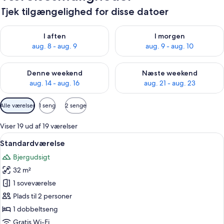
Tjek tilgængelighed for disse datoer
Tjek tilgængelighed for i aften aug. 8 - aug. 9
Tjek tilgængelighed for i morg
I aften
I morgen
aug. 8 - aug. 9
aug. 9 - aug. 10
Tjek tilgængelighed for denne weekend aug. 14 - aug. 16
Tjek tilgængelighed for næste
Denne weekend
Næste weekend
aug. 14 - aug. 16
aug. 21 - aug. 23
Tilgængelige
Alle værelser
1 seng
2 senge
filtre
for
Viser 19 ud af 19 værelser
værelser
Indlæs
Et hotelværelse med en stor seng, et s
6
Standardværelse
alle
Bjergudsigt
billeder
32 m²
af
Standardværelse
1 soveværelse
Plads til 2 personer
1 dobbeltseng
Gratis Wi-Fi