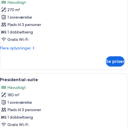
Havudsigt
-
billeder
ikke-
270 m²
af
ryger
Royal-
1 soveværelse
-
suite
havudsigt
Plads til 3 personer
1 dobbeltseng
Gratis Wi-Fi
Flere
Flere oplysninger
oplysninger
om
Se priser
Royal-
suite
Indlæs
Et hotelværelse med en stor seng, to s
8
Presidential-suite
alle
Havudsigt
billeder
180 m²
af
Presidential-
1 soveværelse
suite
Plads til 3 personer
1 dobbeltseng
Gratis Wi-Fi