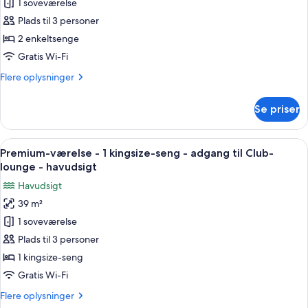
Classic-
1 soveværelse
-
værelse
havudsigt
Plads til 3 personer
-
2 enkeltsenge
2
Gratis Wi-Fi
enkeltsenge
Flere
Flere oplysninger
-
oplysninger
balkon
om
Se priser
(Private
Classic-
værelse
Balcony)
-
Indlæs
Et hotelværelse med en stor seng, to s
7
2
Premium-værelse - 1 kingsize-seng - adgang til Club-
alle
enkeltsenge
lounge - havudsigt
-
billeder
Havudsigt
balkon
af
(Private
39 m²
Premium-
Balcony)
1 soveværelse
værelse
-
Plads til 3 personer
1
1 kingsize-seng
kingsize-
Gratis Wi-Fi
seng
Flere
Flere oplysninger
-
oplysninger