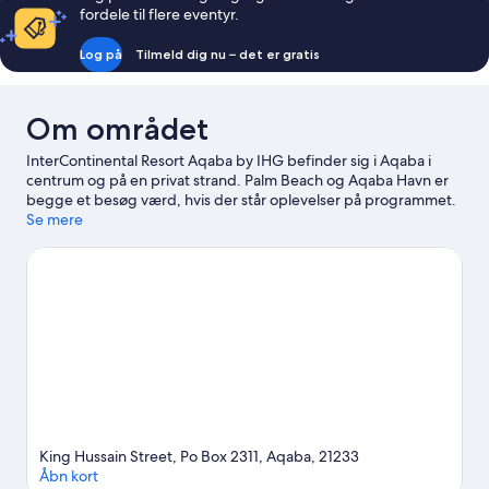
fordele til flere eventyr.
Log på
Tilmeld dig nu – det er gratis
Om området
InterContinental Resort Aqaba by IHG befinder sig i Aqaba i
centrum og på en privat strand. Palm Beach og Aqaba Havn er
begge et besøg værd, hvis der står oplevelser på programmet.
Er du mere interesseret i stedets natur, kan du med fordel
Se mere
besøge Aqaba Havreservat og Berenice Beach Club. Overvej at
kigge forbi Aqaba og Coral Beach Naturreservat. Vil du gerne
have dyppet tæerne? Der er rig mulighed for Snorkling, sejlads i
gummibåd og parasailing i nærheden af overnatningsstedet.
Besøg vores rejseguide til Aqaba
King Hussain Street, Po Box 2311, Aqaba, 21233
Åbn kort