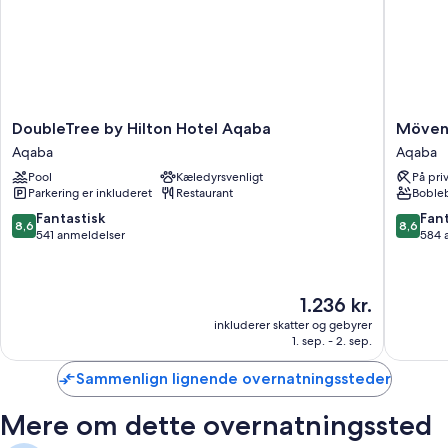
DoubleTree
Mövenp
DoubleTree by Hilton Hotel Aqaba
Mövenp
by
Resort
Aqaba
Aqaba
Hilton
&
Pool
Kæledyrsvenligt
På pri
Hotel
Spa
Parkering er inkluderet
Restaurant
Boble
Aqaba
Tala
Aqaba
Bay
8.6
8.6
Fantastisk
Fant
8,6
8,6
Aqaba
ud
ud
541 anmeldelser
584 
Aqaba
af
af
10,
10,
Fantastisk,
Fantasti
Prisen
1.236 kr.
541
584
er
anmeldelser
anmelde
inkluderer skatter og gebyrer
1.236 kr.
1. sep. - 2. sep.
Sammenlign lignende overnatningssteder
Mere om dette overnatningssted