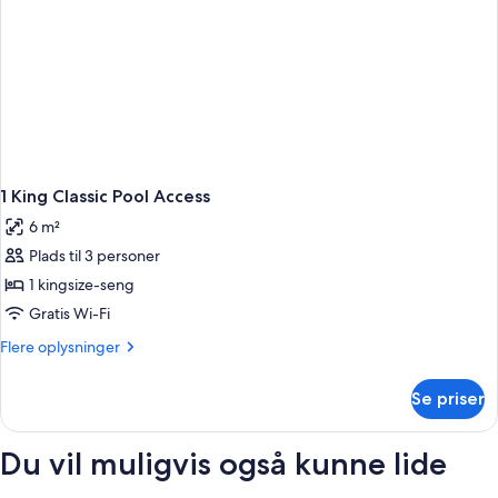
1 King Classic Pool Access
6 m²
Plads til 3 personer
1 kingsize-seng
Gratis Wi-Fi
Flere
Flere oplysninger
oplysninger
om
Se priser
1
King
Classic
Du vil muligvis også kunne lide
Pool
Access