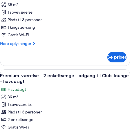
havudsigt
-
35 m²
af
adgang
Premium-
1 soveværelse
til
værelse
Club-
Plads til 3 personer
lounge
-
1 kingsize-seng
-
1
Gratis Wi-Fi
havudsigt
kingsize-
Flere
Flere oplysninger
seng
oplysninger
-
om
Se priser
havudsigt
Premium-
værelse
-
Indlæs
Et hotelværelse med to senge, et skriv
11
1
Premium-værelse - 2 enkeltsenge - adgang til Club-lounge
alle
kingsize-
- havudsigt
seng
billeder
Havudsigt
-
af
havudsigt
39 m²
Premium-
1 soveværelse
værelse
-
Plads til 3 personer
2
2 enkeltsenge
enkeltsenge
Gratis Wi-Fi