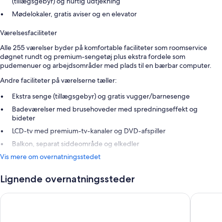
(tillægsgebyr) og hurtig udtjekning
Mødelokaler, gratis aviser og en elevator
Værelsesfaciliteter
Alle 255 værelser byder på komfortable faciliteter som roomservice
døgnet rundt og premium-sengetøj plus ekstra fordele som
pudemenuer og arbejdsområder med plads til en bærbar computer.
Andre faciliteter på værelserne tæller:
Ekstra senge (tillægsgebyr) og gratis vugger/barnesenge
Badeværelser med brusehoveder med spredningseffekt og
bideter
LCD-tv med premium-tv-kanaler og DVD-afspiller
Balkon, separat siddeområde og elkedler
Vis mere om overnatningsstedet
Lignende overnatningssteder
DoubleTree by Hilton Hotel Aqaba
Mövenpic