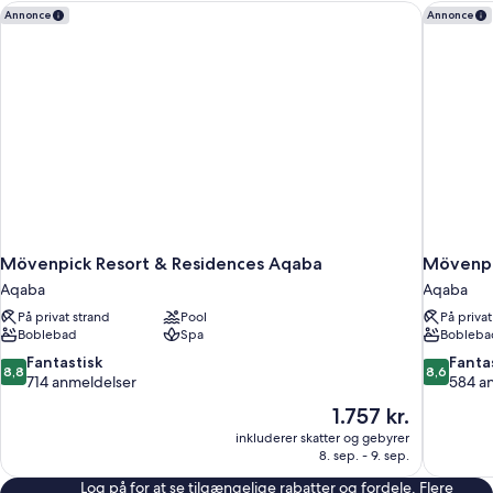
Mövenpick Resort & Residences Aqaba
Mövenpic
Annonce
Annonce
Mövenpick Resort & Residences Aqaba
Mövenpi
Aqaba
Aqaba
På privat strand
Pool
På privat
Boblebad
Spa
Bobleba
8.8
8.6
Fantastisk
Fanta
8,8
8,6
ud
ud
714 anmeldelser
584 a
af
af
Prisen
1.757 kr.
10,
10,
er
inkluderer skatter og gebyrer
Fantastisk,
Fantastisk,
1.757 kr.
8. sep. - 9. sep.
714
584
anmeldelser
anmeldels
Log på for at se tilgængelige rabatter og fordele. Flere