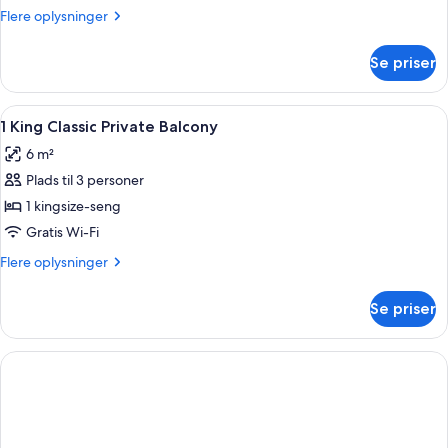
Flere
Flere oplysninger
oplysninger
om
Se priser
Værelse
Indlæs
Badeværelse | Brusehoved med spredning
1
1 King Classic Private Balcony
alle
6 m²
billeder
Plads til 3 personer
af
1
1 kingsize-seng
King
Gratis Wi-Fi
Classic
Flere
Flere oplysninger
Private
oplysninger
Balcony
om
Se priser
1
King
Classic
Private
Balcony