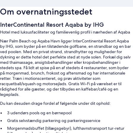
Om overnatningsstedet
InterContinental Resort Aqaba by IHG
Hotel med luksusfaciliteter og familievenlig profil i nærheden af Aqaba
Nær Palm Beach og Aqaba Havn ligger InterContinental Resort Aqaba
by IHG, som byder på en tilstødende golfbane, en strandbar og en bar
ved poolen. Med en privat strand, strandhytter og muligheder for
dykning er dette hotel det perfekte sted at nyde solen. Forkæl dig selv
med thaimassage, ansigtsbehandlinger eller kropsbehandlinger i
stedets spa. Få lidt at spise på en af stedets 4 restauranter, som byder
på morgenmad, brunch, frokost og aftensmad og har internationale
retter. Træn i motionscenteret, og prøv aktiviteter som
racquetball/squash og motorsejlads. Gratis Wi-Fi på værelset er til
rådighed for alle gæster, og der tilbydes en kaffebar/café og en
legeplads.
Du kan desuden drage fordel af følgende under dit ophold:
3 udendørs pools og en børnepool
Gratis selvstændig parkering og parkeringsservice
Morgenmadsbuffet (tillægsgebyr), lufthavnstransport tur-retur