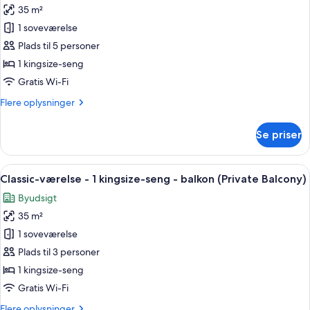
ryger
35 m²
af
-
Classic-
1 soveværelse
udsigt
værelse
til
Plads til 5 personer
pool
-
1 kingsize-seng
1
Gratis Wi-Fi
kingsize-
Flere
Flere oplysninger
seng
oplysninger
-
om
Se priser
byudsigt
Classic-
værelse
-
Indlæs
Et hotelværelse med en stor seng, et s
5
1
Classic-værelse - 1 kingsize-seng - balkon (Private Balcony)
alle
kingsize-
Byudsigt
seng
billeder
-
35 m²
af
byudsigt
Classic-
1 soveværelse
værelse
Plads til 3 personer
-
1 kingsize-seng
1
Gratis Wi-Fi
kingsize-
Flere
Flere oplysninger