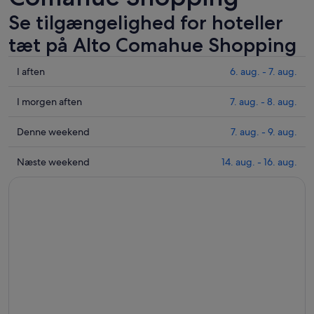
Se tilgængelighed for hoteller
tæt på Alto Comahue Shopping
Tjek
I aften
6. aug. - 7. aug.
priser
i
Tjek
I morgen aften
7. aug. - 8. aug.
nærheden
priser
af
i
Tjek
Denne weekend
7. aug. - 9. aug.
Alto
nærheden
priser
Comahue
af
i
Tjek
Næste weekend
14. aug. - 16. aug.
Shopping
Alto
nærheden
priser
for
Comahue
af
i
i
Shopping
Alto
nærheden
aften,
for
Comahue
af
6.
i
Shopping
Alto
aug.
morgen
for
Comahue
-
aften,
denne
Shopping
7.
7.
weekend,
for
aug.
aug.
7.
næste
-
aug.
weekend,