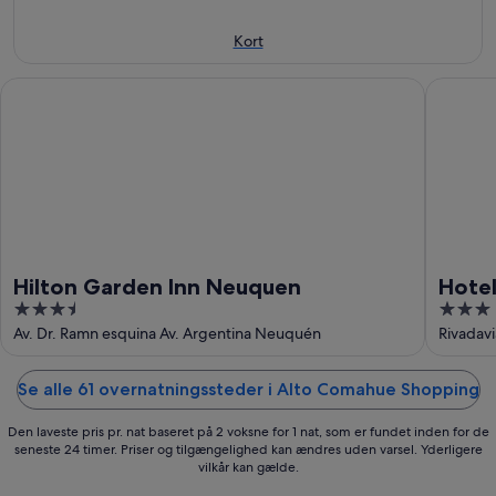
8.
-
14.
aug.
9.
aug.
Kort
aug.
-
16.
Hilton Garden Inn Neuquen
Hotel N
aug.
Hilton Garden Inn Neuquen
Hote
3.5
3
out
out
Av. Dr. Ramn esquina Av. Argentina Neuquén
Rivadav
of
of
5
5
Se alle 61 overnatningssteder i Alto Comahue Shopping
Den laveste pris pr. nat baseret på 2 voksne for 1 nat, som er fundet inden for de
seneste 24 timer. Priser og tilgængelighed kan ændres uden varsel. Yderligere
vilkår kan gælde.