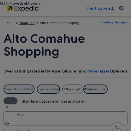
Gå til hovedsektionen
Hent appen
Planlæg din rejse
Neuquén
Alto Comahue Shopping
Alto Comahue
Shopping
Overnatningssteder
Flyrejser
Biludlejning
Pakkerejser
Oplevelse
Overnatning tilføjet
Flyrejse tilføjet
Udlejningsbil
Økonomi
Tilføj flere datoer eller destinationer
Fra