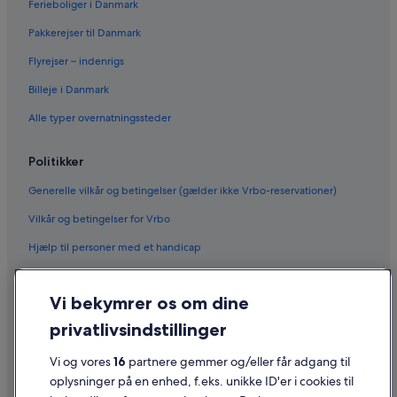
Ferieboliger i Danmark
Pakkerejser til Danmark
Flyrejser – indenrigs
Billeje i Danmark
Alle typer overnatningssteder
Politikker
Generelle vilkår og betingelser (gælder ikke Vrbo-reservationer)
Vilkår og betingelser for Vrbo
Hjælp til personer med et handicap
Fortrolighed
Vi bekymrer os om dine
Cookies
privatlivsindstillinger
Generelle vilkår for brug
Juridiske oplysninger/Kontakt os
Vi og vores
16
partnere gemmer og/eller får adgang til
oplysninger på en enhed, f.eks. unikke ID'er i cookies til
Retningslinjer for indhold og indberetning af indhold