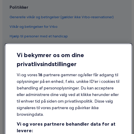
Politikker
Generelle vilkår og betingelser (gælder ikke Vrbo-reservationer)
Vilkår og betingelser for Vrbo
Hjælp til personer med et handicap
Fortrolighed
Vi bekymrer os om dine
Cookies
privatlivsindstillinger
Generelle vilkår for brug
Vi og vores
16
partnere gemmer og/eller får adgang til
Juridiske oplysninger/Kontakt os
oplysninger på en enhed, f.eks. unikke ID'er i cookies til
Retningslinjer for indhold og indberetning af indhold
behandling af personoplysninger. Du kan acceptere
eller administrere dine valg ved at klikke herunder eller
Hjælp
til enhver tid på siden om privatlivspolitik. Disse valg
signaleres til vores partnere og påvirker ikke
Kontakt os
browsingdata.
Ændr eller afbestil din reservation
Vi og vores partnere behandler data for at
Forløb og behandlingstider for refusion
levere: