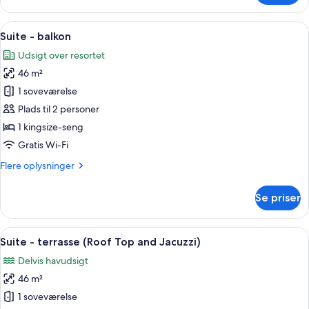
dobbeltværelse
-
Indlæs
Et hotelværelse med et stort vindue,
11
balkon
Suite - balkon
alle
Udsigt over resortet
billeder
46 m²
af
Suite
1 soveværelse
-
Plads til 2 personer
balkon
1 kingsize-seng
Gratis Wi-Fi
Flere
Flere oplysninger
oplysninger
om
Se priser
Suite
-
balkon
Indlæs
Et moderne hotelværelse med en stor 
10
Suite - terrasse (Roof Top and Jacuzzi)
alle
Delvis havudsigt
billeder
46 m²
af
Suite
1 soveværelse