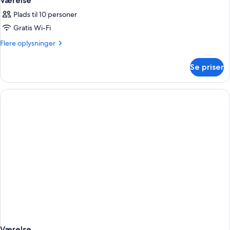
Værelse
Plads til 10 personer
Gratis Wi-Fi
Flere
Flere oplysninger
oplysninger
om
Se priser
Værelse
Værelse