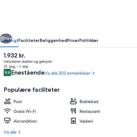
Port
Suites
-
Adult
rige
Næste
Only
76+
Oversigt
Faciliteter
Beliggenhed
Priser
Politikker
Den
1.932 kr.
nuværende
inkluderer skatter og gebyrer
pris
31. aug. - 1. sep.
er
Anmeldelser
Enestående
9,6
Vis alle 303 anmeldelser
9,6 ud af 10.
1.932 kr.
Populære faciliteter
Pool
Boblebad
Udendørs pool, parasoller, liggestole
Gratis Wi-Fi
Restaurant
Aircondition
Vaskeri
Vis alle