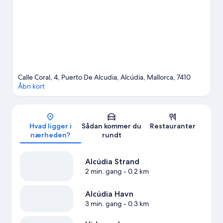
komme ud på eller i det omgivende vand, eller du kan tage på
eventyr ved at afprøve vandre-/cykelruter i nærheden.
Besøg
vores rejseguide til Alcúdia
Vis flere lejlighedshoteller i Alcúdia
Calle Coral, 4, Puerto De Alcudia, Alcúdia, Mallorca, 7410
Åbn kort
Kort
Hvad ligger i
Sådan kommer du
Restauranter
nærheden?
rundt
Alcúdia Strand
2 min. gang
- 0.2 km
Alcúdia Havn
3 min. gang
- 0.3 km