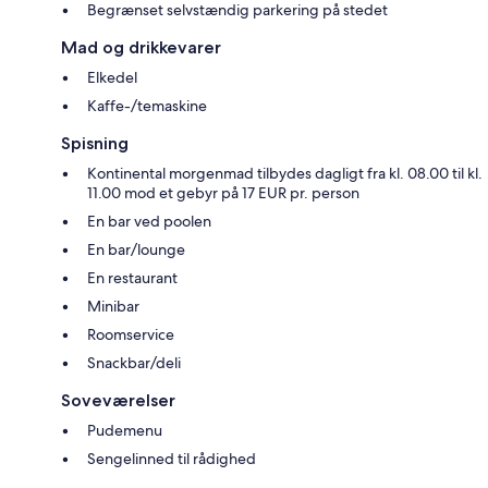
Begrænset selvstændig parkering på stedet
Mad og drikkevarer
Elkedel
Kaffe-/temaskine
Spisning
Kontinental morgenmad tilbydes dagligt fra kl. 08.00 til kl.
11.00 mod et gebyr på 17 EUR pr. person
En bar ved poolen
En bar/lounge
En restaurant
Minibar
Roomservice
Snackbar/deli
Soveværelser
Pudemenu
Sengelinned til rådighed