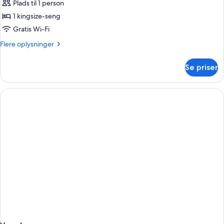
dobbeltværelse
Plads til 1 person
til
1 kingsize-seng
1
Gratis Wi-Fi
person
Flere
Flere oplysninger
-
oplysninger
balkon
om
Se priser
Superior-
dobbeltværelse
til
1
person
-
balkon