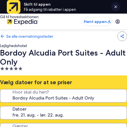
Skift til appen
Få adgang til rabatter i appen
Gå til hovedsektionen
Hent appen
Se alle overnatningssteder
Lejlighedshotel
Bordoy Alcudia Port Suites - Adult
Only
5.0-
stjernet
overnatningssted
Vælg datoer for at se priser
Hvor skal du hen?
Datoer
Gæster