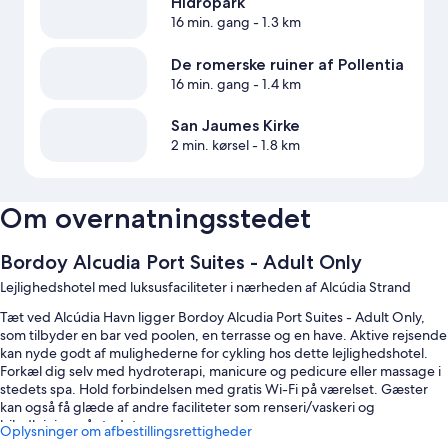
Hidropark
16 min. gang
- 1.3 km
De romerske ruiner af Pollentia
16 min. gang
- 1.4 km
San Jaumes Kirke
2 min. kørsel
- 1.8 km
Om overnatningsstedet
Bordoy Alcudia Port Suites - Adult Only
Lejlighedshotel med luksusfaciliteter i nærheden af Alcúdia Strand
Tæt ved Alcúdia Havn ligger Bordoy Alcudia Port Suites - Adult Only,
som tilbyder en bar ved poolen, en terrasse og en have. Aktive rejsende
kan nyde godt af mulighederne for cykling hos dette lejlighedshotel.
Forkæl dig selv med hydroterapi, manicure og pedicure eller massage i
stedets spa. Hold forbindelsen med gratis Wi-Fi på værelset. Gæster
kan også få glæde af andre faciliteter som renseri/vaskeri og
biludlejning på stedet.
Oplysninger om afbestillingsrettigheder