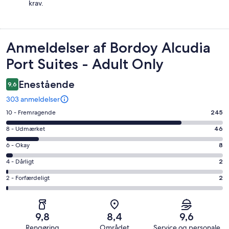
krav.
Anmeldelser
Anmeldelser af Bordoy Alcudia
Port Suites - Adult Only
Enestående
9,6
303 anmeldelser
Bedømmelse
10 - Fremragende
245
på
Bedømmelse
8 - Udmærket
46
10
på
−
Bedømmelse
6 - Okay
8
8
Fremragende.
på
−
Bedømmelse
4 - Dårligt
2
245
6
Udmærket.
på
af
−
Bedømmelse
2 - Forfærdeligt
2
46
4
i
Okay.
på
af
−
alt
8
2
i
Dårligt.
303
af
−
alt
2
9,8
8,4
9,6
anmeldelser
i
Forfærdeligt.
303
af
Rengøring
Området
Service og personale