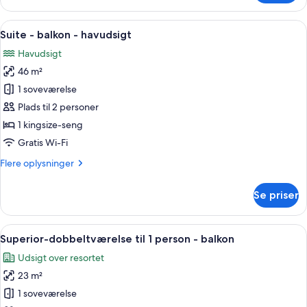
dobbeltværelse
-
Indlæs
Et hotelværelse med et stort vindue,
6
balkon
Suite - balkon - havudsigt
alle
Havudsigt
billeder
46 m²
af
Suite
1 soveværelse
-
Plads til 2 personer
balkon
1 kingsize-seng
-
Gratis Wi-Fi
havudsigt
Flere
Flere oplysninger
oplysninger
om
Se priser
Suite
-
balkon
Indlæs
Et moderne hotelværelse med en stor sen
4
-
Superior-dobbeltværelse til 1 person - balkon
alle
havudsigt
Udsigt over resortet
billeder
23 m²
af
Superior-
1 soveværelse