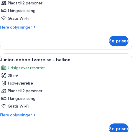
dobbeltværelse
Plads til 2 personer
-
1 kingsize-seng
balkon
Gratis Wi-Fi
Flere
Flere oplysninger
oplysninger
om
Se priser
Standard-
dobbeltværelse
-
Indlæs
En moderne stue med sofa, sofabord, st
5
balkon
Junior-dobbeltværelse - balkon
alle
Udsigt over resortet
billeder
28 m²
af
Junior-
1 soveværelse
dobbeltværelse
Plads til 2 personer
-
1 kingsize-seng
balkon
Gratis Wi-Fi
Flere
Flere oplysninger
oplysninger
om
Se priser
Junior-