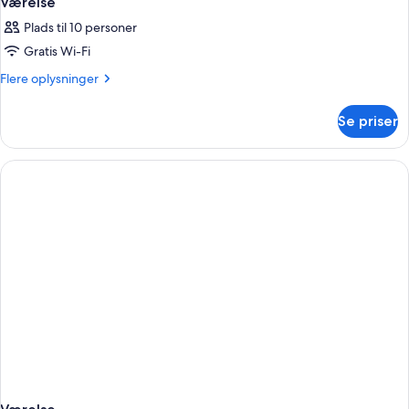
Værelse
Plads til 10 personer
Gratis Wi-Fi
Flere
Flere oplysninger
oplysninger
om
Se priser
Værelse