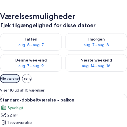
Værelsesmuligheder
Tjek tilgængelighed for disse datoer
Tjek tilgængelighed for i aften aug. 6 - aug. 7
Tjek tilgængelighed for i morg
I aften
I morgen
aug. 6 - aug. 7
aug. 7 - aug. 8
Tjek tilgængelighed for denne weekend aug. 7 - aug. 9
Tjek tilgængelighed for næste
Denne weekend
Næste weekend
aug. 7 - aug. 9
aug. 14 - aug. 16
Tilgængelige
Alle værelser
1 seng
filtre
for
Viser 10 ud af 10 værelser
værelser
Indlæs
Et moderne hotelværelse med en stor sen
5
Standard-dobbeltværelse - balkon
alle
Byudsigt
billeder
22 m²
af
Standard-
1 soveværelse