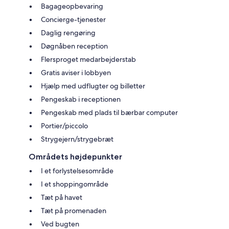
Bagageopbevaring
Concierge-tjenester
Daglig rengøring
Døgnåben reception
Flersproget medarbejderstab
Gratis aviser i lobbyen
Hjælp med udflugter og billetter
Pengeskab i receptionen
Pengeskab med plads til bærbar computer
Portier/piccolo
Strygejern/strygebræt
Områdets højdepunkter
I et forlystelsesområde
I et shoppingområde
Tæt på havet
Tæt på promenaden
Ved bugten