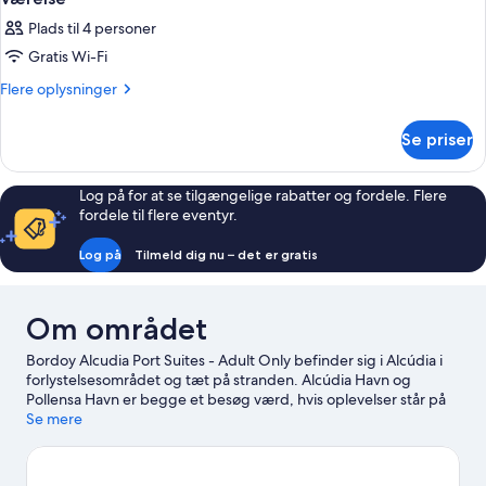
Plads til 4 personer
Gratis Wi-Fi
Flere
Flere oplysninger
oplysninger
om
Se priser
Værelse
Log på for at se tilgængelige rabatter og fordele. Flere
fordele til flere eventyr.
Log på
Tilmeld dig nu – det er gratis
Om området
Bordoy Alcudia Port Suites - Adult Only befinder sig i Alcúdia i
forlystelsesområdet og tæt på stranden. Alcúdia Havn og
Pollensa Havn er begge et besøg værd, hvis oplevelser står på
agendaen. Er du mere interesseret i stedets natur, kan du med
Se mere
fordel besøge Alcúdia Strand og Playa de Muro. Hidropark og
Karting Can Picafort er også et besøg værd. Oplevelser som
dykning, vandski og windsurfing giver gode muligheder for at