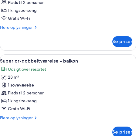
-
Plads til 2 personer
terrasse
1 kingsize-seng
(Roof
Gratis Wi-Fi
Top
Flere
Flere oplysninger
and
oplysninger
Jacuzzi)
om
Se priser
Suite
-
terrasse
Indlæs
Et moderne hotelværelse med en stor s
5
(Roof
Superior-dobbeltværelse - balkon
alle
Top
Udsigt over resortet
and
billeder
Jacuzzi)
23 m²
af
Superior-
1 soveværelse
dobbeltværelse
Plads til 2 personer
-
1 kingsize-seng
balkon
Gratis Wi-Fi
Flere
Flere oplysninger
oplysninger
om
Se priser
Superior-