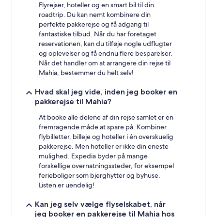
Flyrejser, hoteller og en smart bil til din
roadtrip. Du kan nemt kombinere din
perfekte pakkerejse og få adgang til
fantastiske tilbud. Når du har foretaget
reservationen, kan du tilføje nogle udflugter
og oplevelser og få endnu flere besparelser.
Når det handler om at arrangere din rejse til
Mahia, bestemmer du helt selv!
Hvad skal jeg vide, inden jeg booker en
pakkerejse til Mahia?
At booke alle delene af din rejse samlet er en
fremragende måde at spare på. Kombiner
flybilletter, billeje og hoteller i én overskuelig
pakkerejse. Men hoteller er ikke din eneste
mulighed. Expedia byder på mange
forskellige overnatningssteder, for eksempel
ferieboliger som bjerghytter og byhuse.
Listen er uendelig!
Kan jeg selv vælge flyselskabet, når
jeg booker en pakkerejse til Mahia hos