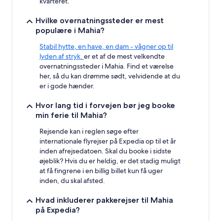
kvarteret.
Hvilke overnatningssteder er mest
populære i Mahia?
Stabil hytte, en have, en dam - vågner op til
lyden af stryk.
er et af de mest velkendte
overnatningssteder i Mahia. Find et værelse
her, så du kan drømme sødt, velvidende at du
er i gode hænder.
Hvor lang tid i forvejen bør jeg booke
min ferie til Mahia?
Rejsende kan i reglen søge efter
internationale flyrejser på Expedia op til et år
inden afrejsedatoen. Skal du booke i sidste
øjeblik? Hvis du er heldig, er det stadig muligt
at få fingrene i en billig billet kun få uger
inden, du skal afsted.
Hvad inkluderer pakkerejser til Mahia
på Expedia?