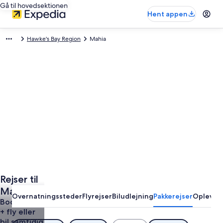
Gå til hovedsektionen
Hent appen
Hawke's Bay Region
Mahia
Rejser til
Mahia
Overnatningssteder
Flyrejser
Biludlejning
Pakkerejser
Oplevels
Book hotel
+ fly eller
bil samtidig