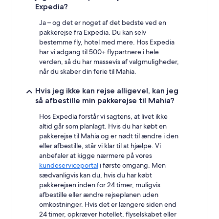
Expedia?
Ja – og det er noget af det bedste ved en
pakkerejse fra Expedia. Du kan selv
bestemme fly, hotel med mere. Hos Expedia
har vi adgang til 500+ flypartnere i hele
verden, så du har massevis af valgmuligheder,
når du skaber din ferie til Mahia.
Hvis jeg ikke kan rejse alligevel, kan jeg
så afbestille min pakkerejse til Mahia?
Hos Expedia forstår vi sagtens, at livet ikke
altid går som planlagt. Hvis du har købt en
pakkerejse til Mahia og er nødt til ændre i den
eller afbestille, står vi klar til at hjælpe. Vi
anbefaler at kigge nærmere på vores
kundeserviceportal
i første omgang. Men
sædvanligvis kan du, hvis du har købt
pakkerejsen inden for 24 timer, muligvis
afbestille eller ændre rejseplanen uden
omkostninger. Hvis det er længere siden end
24 timer, opkræver hotellet, flyselskabet eller