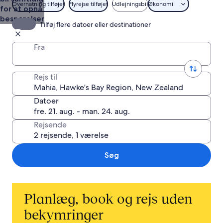
Overnatning tilføjet
Flyrejse tilføjet
Udlejningsbil
Økonomi
for at opnå
besparelser
Tilføj flere datoer eller destinationer
Fra
Rejs til
Datoer
Rejsende
Søg
Planlæg, book og rejs uden
bekymringer