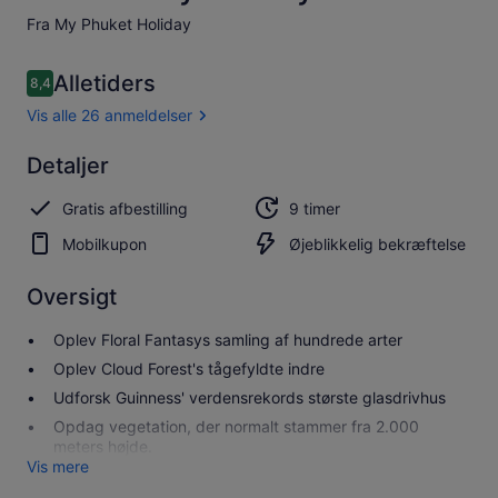
Fra My Phuket Holiday
Anmeldelser
Alletiders
8,4
8,4 ud af 10.
Vis alle 26 anmeldelser
Alletiders
Detaljer
8.4
8.4 ud af 10
Se alle 26
Gratis afbestilling
9 timer
anmeldelser
Mobilkupon
Øjeblikkelig bekræftelse
Oversigt
Oplev Floral Fantasys samling af hundrede arter
Oplev Cloud Forest's tågefyldte indre
Udforsk Guinness' verdensrekords største glasdrivhus
Opdag vegetation, der normalt stammer fra 2.000
meters højde.
Vis mere