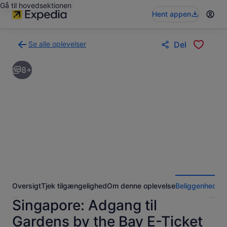
Gå til hovedsektionen
Hent appen
Se alle oplevelser
Del
Tilbage
til
8+
siden
med
søgeresultaterne
for
oplevelser
Oversigt
Tjek tilgængelighed
Om denne oplevelse
Beliggenhed
An
Singapore: Adgang til
Gardens by the Bay E-Ticket