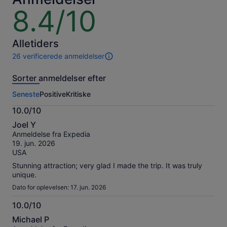
8.4/10
8.4
ud
af
10
Alletiders
26 verificerede anmeldelser
26
anmeldelser
Sorter anmeldelser efter
af
denne
Seneste
Positive
Kritiske
oplevelse.
Flere
10.0/10
oplysninger
10.0
om
Joel Y
ud
vores
Anmeldelse fra Expedia
af
verificerede
19. jun. 2026
10
anmeldelser
USA
Stunning attraction; very glad I made the trip. It was truly
unique.
Dato for oplevelsen: 17. jun. 2026
10.0/10
10.0
Michael P
ud