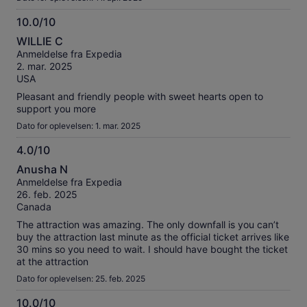
10.0/10
10.0
WILLIE C
ud
Anmeldelse fra Expedia
af
2. mar. 2025
10
USA
Pleasant and friendly people with sweet hearts open to
support you more
Dato for oplevelsen: 1. mar. 2025
4.0/10
4.0
Anusha N
ud
Anmeldelse fra Expedia
af
26. feb. 2025
10
Canada
The attraction was amazing. The only downfall is you can’t
buy the attraction last minute as the official ticket arrives like
30 mins so you need to wait. I should have bought the ticket
at the attraction
Dato for oplevelsen: 25. feb. 2025
10.0/10