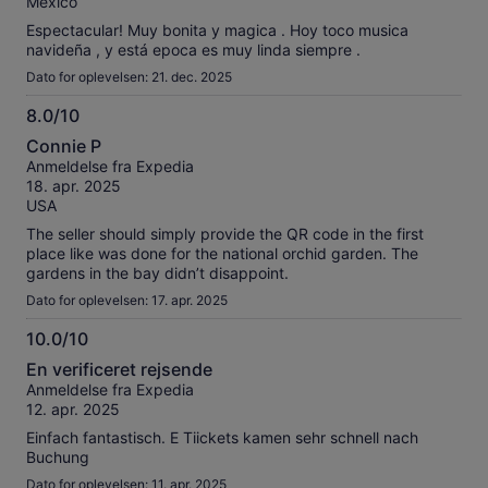
Mexico
Espectacular! Muy bonita y magica . Hoy toco musica
navideña , y está epoca es muy linda siempre .
Dato for oplevelsen: 21. dec. 2025
8.0/10
8.0
Connie P
ud
Anmeldelse fra Expedia
af
18. apr. 2025
10
USA
The seller should simply provide the QR code in the first
place like was done for the national orchid garden. The
gardens in the bay didn’t disappoint.
Dato for oplevelsen: 17. apr. 2025
10.0/10
10.0
En verificeret rejsende
ud
Anmeldelse fra Expedia
af
12. apr. 2025
10
Einfach fantastisch. E Tiickets kamen sehr schnell nach
Buchung
Dato for oplevelsen: 11. apr. 2025