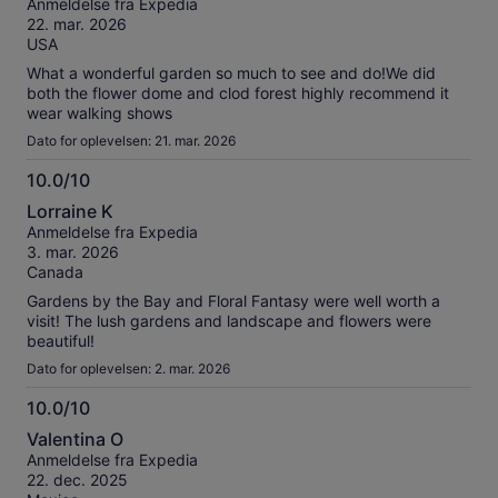
Anmeldelse fra Expedia
af
22. mar. 2026
10
USA
What a wonderful garden so much to see and do!We did
both the flower dome and clod forest highly recommend it
wear walking shows
Dato for oplevelsen: 21. mar. 2026
10.0/10
10.0
Lorraine K
ud
Anmeldelse fra Expedia
af
3. mar. 2026
10
Canada
Gardens by the Bay and Floral Fantasy were well worth a
visit! The lush gardens and landscape and flowers were
beautiful!
Dato for oplevelsen: 2. mar. 2026
10.0/10
10.0
Valentina O
ud
Anmeldelse fra Expedia
af
22. dec. 2025
10