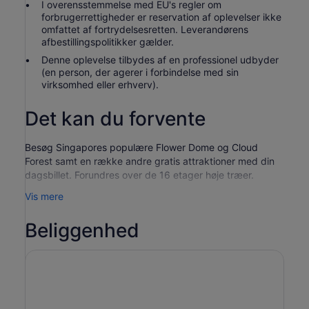
I overensstemmelse med EU's regler om
forbrugerrettigheder er reservation af oplevelser ikke
omfattet af fortrydelsesretten. Leverandørens
afbestillingspolitikker gælder.
Denne oplevelse tilbydes af en professionel udbyder
(en person, der agerer i forbindelse med sin
virksomhed eller erhverv).
Det kan du forvente
Besøg Singapores populære Flower Dome og Cloud
Forest samt en række andre gratis attraktioner med din
dagsbillet. Forundres over de 16 etager høje træer.
Få adgangsbillet til en af Singapores største attraktioner,
Vis mere
Gardens by the Bay, og nyd en række haver med masser
af flora og fauna i fascinerende indre og ydre strukturer.
Beliggenhed
Vælg mellem at besøge Cloud Forest eller Supertree
Observatory. Start dit besøg i Garden by the Bay's
Flower Dome, verdens største drivhus, og oplev dets
samling af udsøgte blomster og frodige planter. Besøg
forskellige haver som Middelhavshaven, Sukkulenthaven,
den australske have og meget mere.