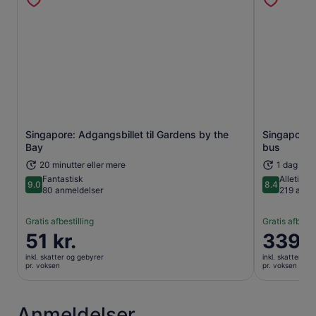
Singapore: Adgangsbillet til Gardens by the
Singapore 
Åbner i en ny fane
Bay
bus
20 minutter eller mere
1 dag elle
Fantastisk
Alletiders
9.0
8.4
9.0 ud af 10
8.4 ud af 1
80 anmeldelser
219 anme
Gratis afbestilling
Gratis afbesti
Prisen
51 kr.
Prisen
339 k
er
er
inkl. skatter og gebyrer
inkl. skatter og
51 kr.
339 kr.
pr. voksen
pr. voksen
pr.
pr.
voksen
voksen
Anmeldelser