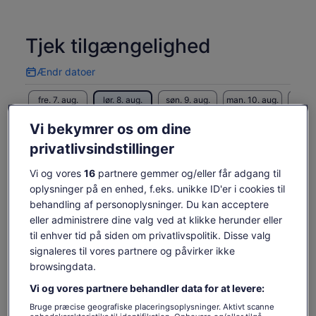
Tjek tilgængelighed
Ændr datoer
Ændr
datoer
fre. 7. aug.
lør. 8. aug.
søn. 9. aug.
man. 10. aug.
tir. 1
-
219 kr.
219 kr.
219 kr.
219
Vi bekymrer os om dine
Indholdet på denne side kan være maskinoversat
privatlivsindstillinger
Se originalteksten (på engelsk)
Prisen
219 kr.
Vi og vores
16
partnere gemmer og/eller får adgang til
Åbner
Giv os feedback om oversættelsen
Se billetter
er
inkl. skatter og gebyrer
i
oplysninger på en enhed, f.eks. unikke ID'er i cookies til
219 kr.
pr. voksen
en
behandling af personoplysninger. Du kan acceptere
pr.
Hvad er inkluderet, og hvad
ny
eller administrere dine valg ved at klikke herunder eller
voksen
fane
er ikke
til enhver tid på siden om privatlivspolitik. Disse valg
signaleres til vores partnere og påvirker ikke
Adgangsbillet til Gardens by the Bay
browsingdata.
Adgang til Flower Dome (hvis tilvalget er valgt)
Vi og vores partnere behandler data for at levere:
Adgang til Floral Fantasy (hvis tilvalget er valgt)
Bruge præcise geografiske placeringsoplysninger. Aktivt scanne