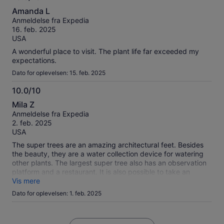
10.0
Amanda L
ud
Anmeldelse fra Expedia
af
16. feb. 2025
10
USA
A wonderful place to visit. The plant life far exceeded my
expectations.
Dato for oplevelsen: 15. feb. 2025
10.0/10
10.0
Mila Z
ud
Anmeldelse fra Expedia
af
2. feb. 2025
10
USA
The super trees are an amazing architectural feet. Besides
the beauty, they are a water collection device for watering
other plants. The largest super tree also has an observation
platform and a restaurant. It is also possible to take an
elevator up to the catwalk and walk among the super trees.
Vis mere
However, even though Expedia is charging for this ticket to
Dato for oplevelsen: 1. feb. 2025
the super trees, there is no admission from January 27 to
February 5, 2025 due to the celebration of the lunar new
year. I think I deserve a refund for the ticket price I paid