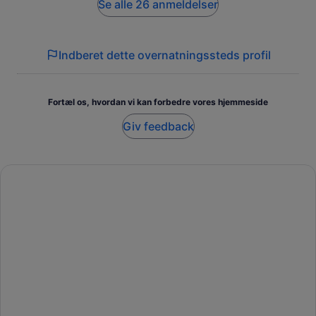
since Expedia should have known it was free on these dates.
Se alle 26 anmeldelser
Indberet dette overnatningssteds profil
Fortæl os, hvordan vi kan forbedre vores hjemmeside
Giv feedback