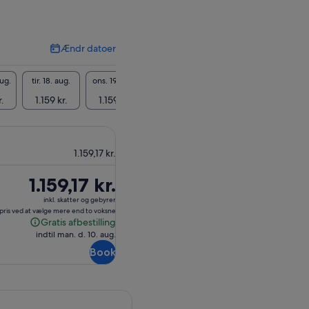
Ændr datoer
Ændr
datoer
aug.
tir. 18. aug.
ons. 19. aug.
tor. 20. aug.
fre. 21. aug.
lør. 22
r.
1.159 kr.
1.159 kr.
1.159 kr.
1.159 kr.
1.159
1.159,17 kr.
Prisen
1.159,17 kr.
er
inkl. skatter og gebyrer
1.159,17 kr.
 pris ved at vælge mere end to voksne
Gratis afbestilling
Gratis
indtil man. d. 10. aug.
afbestilling
Book