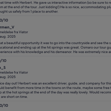
at time with Herbert. He gave us interactive information (so be sure t
m at the end of the tour. Just kidding!) He is so nice, accommodating plu
ught us safely from 1 place to another.
.0/10
0
rmen_V
eldelse fra Viator
 aug. 2025
t a beautiful opportunity it was to go into the countryside and see the 
cational and ending up at the hit springs was great. Osmaro our tour gui
erience with his knowledge and his demeanor. He was extremely nice an
0/10
0
in_S
eldelse fra Viator
 aug. 2025
ice day out! Herbert was an excellent driver, guide, and company for this 
ld benefit from more time in the towns on the route, maybe some free t
p at the hot springs at the end of the day was really lovely. Would recom
 are short on time.
.0/10
0