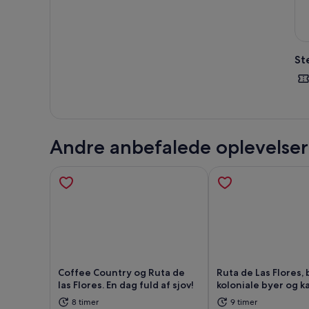
St
Andre anbefalede oplevelser
Coffee Country og Ruta de
Ruta de Las Flores,
las Flores. En dag fuld af sjov!
koloniale byer og k
8 timer
9 timer
Åbner i en ny fane
Åbne