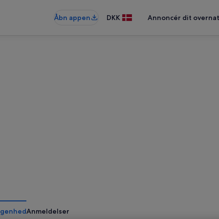
Åbn appen
DKK
Annoncér dit overna
ggenhed
Anmeldelser