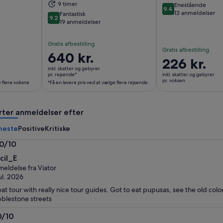
9 timer
Enestående
9.4
9.4 ud af 10
13 anmeldelser
Fantastisk
9.2
9.2 ud af 10
19 anmeldelser
Gratis afbestilling
Gratis afbestilling
Prisen
640 kr.
Prisen
226 kr.
er
inkl. skatter og gebyrer
er
640 kr.
pr. rejsende*
inkl. skatter og gebyrer
226 kr.
pr. voksen
e flere voksne
*Få en lavere pris ved at vælge flere rejsende
pr.
pr.
rejsende*
voksen
*Få
rter anmeldelser efter
en
lavere
neste
Positive
Kritiske
pris
.0/10
ved
0
cil_E
at
eldelse fra Viator
vælge
jul. 2026
flere
at tour with really nice tour guides. Got to eat pupusas, see the old colo
rejsende
blestone streets
0/10