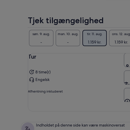
lavere
med
pris
hån
ved
ste
Tjek tilgængelighed
at
Eft
vælge
Car
flere
søn. 9. aug.
man. 10. aug.
tir. 11. aug.
ons. 12. aug
sto
voksne
var
-
-
1.159 kr.
1.159 kr.
Tur
8 time(r)
Engelsk
Afhentning inkluderet
Indholdet på denne side kan være maskinoversat