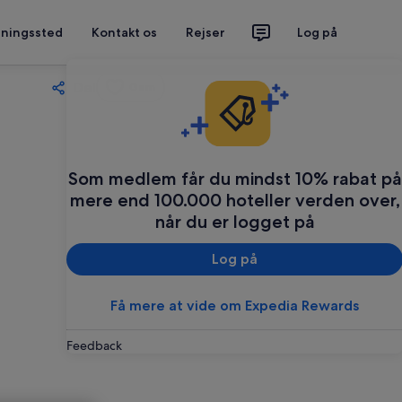
tningssted
Kontakt os
Rejser
Log på
Del
Gem
Som medlem får du mindst 10% rabat på
mere end 100.000 hoteller verden over,
når du er logget på
Log på
Få mere at vide om Expedia Rewards
Feedback