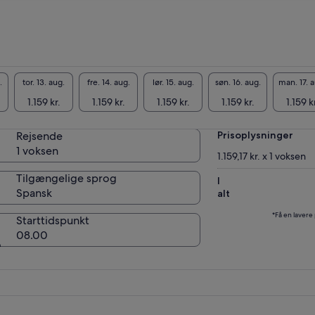
 den farverige by Ataco, berømt for sine
dværk, sine restauranter og sine smukke
nede gader.
er Ataco, vil vi gøre en vidunderlig kaffetur i El
me Estate og Afsluttende i et afslappende
.
tor. 13. aug.
fre. 14. aug.
lør. 15. aug.
søn. 16. aug.
man. 17. 
p på Termales de Santa Teresa for at nyde de
me kilder.
1.159 kr.
1.159 kr.
1.159 kr.
1.159 kr.
1.159 k
Rejsende
Prisoplysninger
1 voksen
1.159,17 kr. x 1 voksen
Tilgængelige sprog
I
Spansk
alt
*Få en lavere
Starttidspunkt
08.00