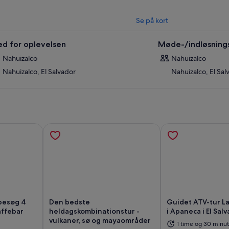
Se på kort
ed for oplevelsen
Møde-/indløsning
Nahuizalco
Nahuizalco
Nahuizalco, El Salvador
Nahuizalco, El Sal
 besøg 4
Den bedste
Guidet ATV-tur L
affebar
heldagskombinationstur -
i Apaneca i El Sal
vulkaner, sø og mayaområder
1 time og 30 minut
r i en ny fane
Åbner i en ny fane
Åb