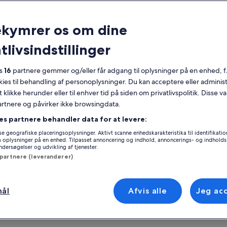
nerelt
ekymrer os om dine
Gratis afbestilling
8 timer
tlivsindstillinger
Mobilkupon
Øjeblikkelig
bekræftelse
es
16
partnere gemmer og/eller får adgang til oplysninger på en enhed, f
Afhentning fra
Flere sprog
udvalgte hoteller
okies til behandling af personoplysninger. Du kan acceptere eller adminis
Se
t klikke herunder eller til enhver tid på siden om privatlivspolitik. Disse v
ersigt
partnere og påvirker ikke browsingdata.
denne tur vil du have mulighed for at besøge
es partnere behandler data for at levere:
Sted for oplevels
mest maleriske koloniale byer med større
e geografiske placeringsoplysninger. Aktivt scanne enhedskarakteristika til identifikati
Nahuizalco
turelle traditioner i den vestlige del af El
gå oplysninger på en enhed. Tilpasset annoncering og indhold, annoncerings- og indhold
Nahuizalco, El Sal
ersøgelser og udvikling af tjenester.
vador.
 mere
 partnere (leverandører)
Møde-/indløsning
yndende i Nahuizalco, by med indfødte
kke, kendt for sine fine håndværk i wicker og
Nahuizalco
e. Vi fortsætter vores tur til Apaneca, den
Nahuizalco, El Sal
mål
Afvis alle
Jeg ac
este landsby i hele El Salvador, kendt for sine
feplanteringer. Her kan du gøre nogle valgfrie
iviteter som lynlås på en cykel, eller den
rste labyrint i Centralamerika. Afsluttende