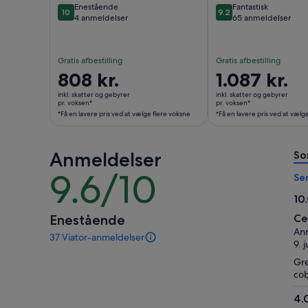
Enestående
Fantastisk
10
9.2
10 ud af 10
9.2 ud af 10
4 anmeldelser
65 anmeldelser
Gratis afbestilling
Gratis afbestilling
Prisen
808 kr.
Prisen
1.087 kr.
er
er
inkl. skatter og gebyrer
inkl. skatter og gebyrer
808 kr.
1.087 kr.
pr. voksen*
pr. voksen*
*Få en lavere pris ved at vælge flere voksne
*Få en lavere pris ved at vælg
pr.
pr.
voksen*
voksen*
*Få
*Få
Anmeldelser
So
en
en
9.6/10
lavere
lavere
9.6
Se
pris
pris
ud
10
ved
ved
af
10.
Enestående
Ce
at
at
10
ud
Anm
vælge
vælge
37 Viator-anmeldelser
af
37
9. 
flere
flere
anmeldelser
10
voksne
voksne
Gre
af
cob
denne
oplevelse.
4.
Flere