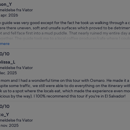
0
son_Y
eldelse fra Viator
 apr. 2026
 guide was very good except for the fact he took us walking through a co
re there uneven, soft and unsafe surfaces which proved to be detrimental
t and fell face first into a mud puddle. That nearly ruined my entire day
ogether. The guide took me to a local coffee producer/cafe where I cou
a very charming restaurant. The weather was awful with heavy rain all day
 mere
rator’s fault. We only got 45 minutes to enjoy the hot springs which I t
.0/10
y little time to enjoy the water and the others on our tour didn’t even bo
0
 springs at all because of the short time.
lissa_L
eldelse fra Viator
dec. 2025
mom and I had a wonderful time on this tour with Osmaro. He made it a
pite some traffic, we still were able to do everything on the itinerary wi
k us to a spot where the locals eat, which made the experience even mo
icious by the way). I 100% recommend this tour if you're in El Salvador!
.0/10
0
co_Y
eldelse fra Viator
 nov. 2025