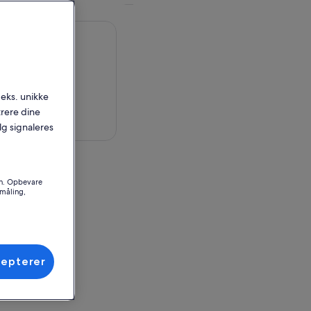
.eks. unikke
trere dine
 på kort
alg signaleres
en
on. Opbevare
småling,
vador
ssted
vador
cepterer