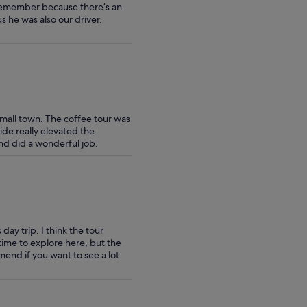
o remember because there’s an
s he was also our driver.
small town. The coffee tour was
de really elevated the
d did a wonderful job.
day trip. I think the tour
ime to explore here, but the
mend if you want to see a lot