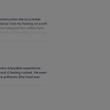
nstruction site on a street
 as I lost my footing on a soft
 and I skipped the coffee farm
ld settle down some. Lunch was
 but that wasn’t the tour
hought was unacceptable. I had
ther to change and get in the
 very enjoyable experience.
thout it feeling rushed. He even
re authentic (the food was