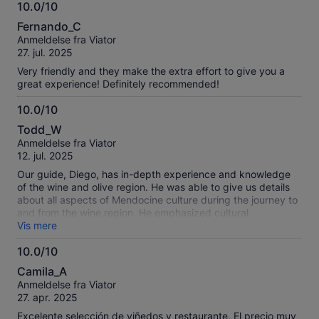
10.0/10
10.0
Fernando_C
ud
Anmeldelse fra Viator
af
27. jul. 2025
10
Very friendly and they make the extra effort to give you a
great experience! Definitely recommended!
10.0/10
10.0
Todd_W
ud
Anmeldelse fra Viator
af
12. jul. 2025
10
Our guide, Diego, has in-depth experience and knowledge
of the wine and olive region. He was able to give us details
about all aspects of Mendocine culture during the journey to
and from the wine region. He emphasized cultural
characteristics that only a conscientious and experienced
Vis mere
guide can provide. The wine tours were designed in such
10.0/10
way that one felt fully immersed and catered to. The settings
10.0
of the wineries were rustic and provided a real sense of
Camila_A
relaxation. We highly recommend and would repeat this
ud
Anmeldelse fra Viator
experience.
af
27. apr. 2025
10
Excelente selección de viñedos y restaurante. El precio muy