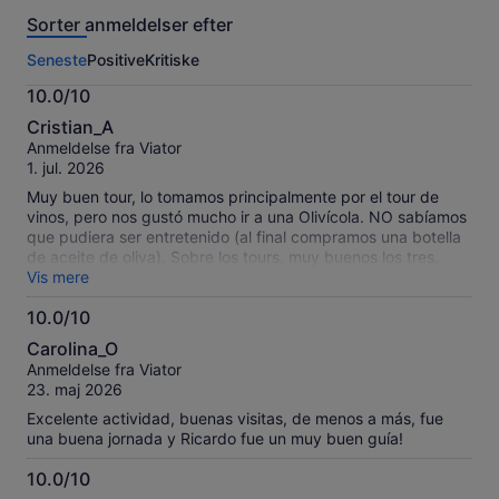
rejsende
anmeldelser
Sorter anmeldelser efter
af
denne
Seneste
Positive
Kritiske
oplevelse.
Flere
10.0/10
oplysninger
10.0
om
Cristian_A
ud
vores
Anmeldelse fra Viator
af
verificerede
1. jul. 2026
10
anmeldelser
Muy buen tour, lo tomamos principalmente por el tour de
vinos, pero nos gustó mucho ir a una Olivícola. NO sabíamos
que pudiera ser entretenido (al final compramos una botella
de aceite de oliva). Sobre los tours, muy buenos los tres.
Ricos vinos y muy variados. El almuerzo de cuatro tiempos
Vis mere
casi no lo comimos completo, ya que es harta comida.
10.0/10
Nuestro guía Daniel un 7,0 nada que decir. Excelente
10.0
experiencia, lo recomendamos.
Carolina_O
ud
Anmeldelse fra Viator
af
23. maj 2026
10
Excelente actividad, buenas visitas, de menos a más, fue
una buena jornada y Ricardo fue un muy buen guía!
10.0/10