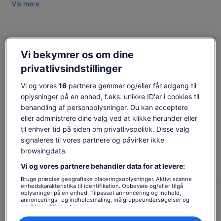
Vis mere
timer i forvejen)
Tjek tilgængelighed
Vi bekymrer os om dine
Ændr datoer
privatlivsindstillinger
Ændr
datoer
tor. 6. aug.
fre. 7. aug.
lør. 8. aug.
søn. 9. aug.
man. 1
Vi og vores
16
partnere gemmer og/eller får adgang til
oplysninger på en enhed, f.eks. unikke ID'er i cookies til
-
563 kr.
450 kr.
-
563
behandling af personoplysninger. Du kan acceptere
Indholdet på denne side kan være maskinoversat
eller administrere dine valg ved at klikke herunder eller
Se originalteksten (på engelsk)
Den
til enhver tid på siden om privatlivspolitik. Disse valg
563 kr.
Åbner
Giv os feedback om oversættelsen
450 kr.
forrige
signaleres til vores partnere og påvirker ikke
i
pris
Se billetter
browsingdata.
inkl. skatter og gebyrer
en
var
Godt at vide, før du booker
pr. voksen*
ny
Vi og vores partnere behandler data for at levere:
*Få en lavere pris ved at vælge mere end to
563 kr.,
fane
voksne
og
Bruge præcise geografiske placeringsoplysninger. Aktivt scanne
I overensstemmelse med EU's regler om
enhedskarakteristika til identifikation. Opbevare og/eller tilgå
den
forbrugerrettigheder er reservation af oplevelser ikke
oplysninger på en enhed. Tilpasset annoncering og indhold,
nuværende
omfattet af fortrydelsesretten. Leverandørens
annoncerings- og indholdsmåling, målgruppeundersøgelser og
pris
udvikling af tjenester.
afbestillingspolitikker gælder.
Liste over partnere (leverandører)
er