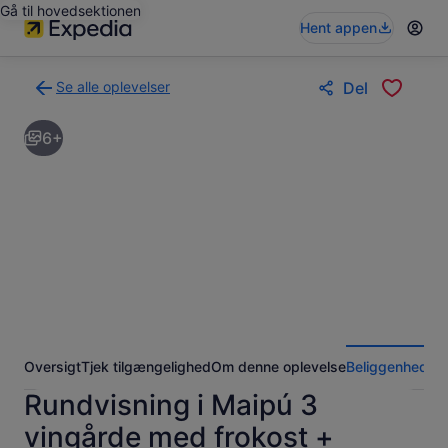
Gå til hovedsektionen
Hent appen
Se alle oplevelser
Del
Tilbage
til
6+
siden
med
søgeresultaterne
for
oplevelser
Oversigt
Tjek tilgængelighed
Om denne oplevelse
Beliggenhed
An
Rundvisning i Maipú 3
vingårde med frokost +