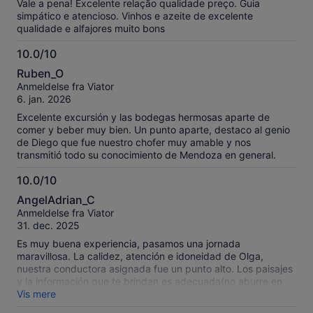
after we raised our concerns about the discrepancy, the
Vale a pena! Excelente relação qualidade preço. Guia
restaurant did not offer an apology or any form of
simpático e atencioso. Vinhos e azeite de excelente
accommodation to address the misinformation. While the
qualidade e alfajores muito bons
tour guide and overall tour were wonderful, the lack of clarity
and the handling of the situation at the restaurant
10.0/10
significantly impacted what would otherwise have been a
10.0
Ruben_O
five-star experience.
ud
Anmeldelse fra Viator
af
6. jan. 2026
10
Excelente excursión y las bodegas hermosas aparte de
comer y beber muy bien. Un punto aparte, destaco al genio
de Diego que fue nuestro chofer muy amable y nos
transmitió todo su conocimiento de Mendoza en general.
10.0/10
10.0
AngelAdrian_C
ud
Anmeldelse fra Viator
af
31. dec. 2025
10
Es muy buena experiencia, pasamos una jornada
maravillosa. La calidez, atención e idoneidad de Olga,
nuestra conductora asignada fue un punto alto. Los paisajes
y la información que te brindan es adecuada(no aburre en
ningún momento) y las degustaciones son muy generosas
Vis mere