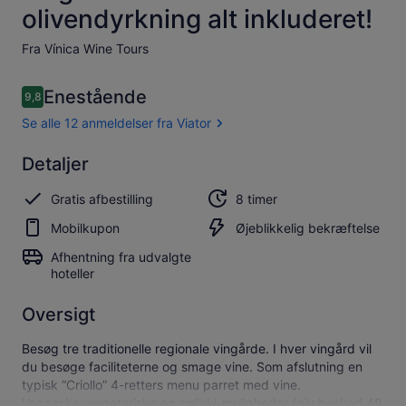
olivendyrkning alt inkluderet!
Fra Vínica Wine Tours
Anmeldelser
Enestående
9,8
9,8 ud af 10.
Se alle 12 anmeldelser fra Viator
Enestående
Detaljer
9.8
9.8 ud af 10
Se alle 12
Gratis afbestilling
8 timer
anmeldelser
fra Viator
Mobilkupon
Øjeblikkelig bekræftelse
Afhentning fra udvalgte
hoteller
Oversigt
Besøg tre traditionelle regionale vingårde. I hver vingård vil
du besøge faciliteterne og smage vine. Som afslutning en
typisk “Criollo” 4-retters menu parret med vine.
Veganske, vegetariske og cøliaki-muligheder (giv besked 48