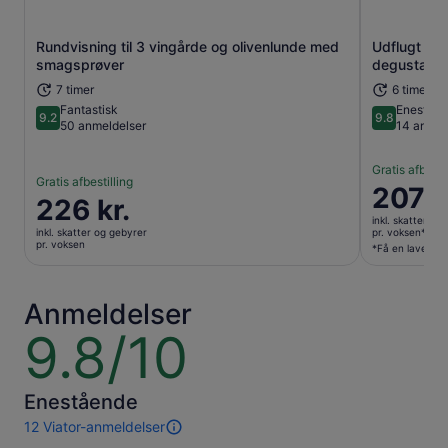
Rundvisning til 3 vingårde og olivenlunde med
Udflugt af 
Åbner i en ny fane
smagsprøver
degustació
7 timer
6 timer
Fantastisk
Eneståe
9.2
9.8
9.2 ud af 10
9.8 ud af 1
50 anmeldelser
14 anmel
Gratis afbesti
Gratis afbestilling
Prisen
207 k
Prisen
226 kr.
er
er
inkl. skatter og
207 kr.
inkl. skatter og gebyrer
pr. voksen*
226 kr.
pr. voksen
pr.
*Få en lavere p
pr.
voksen*
voksen
*Få
Anmeldelser
en
lavere
9.8/10
9.8
pris
ud
ved
af
at
10
Enestående
vælge
12 Viator-anmeldelser
flere
12