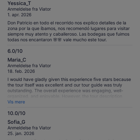
10.0
Yessica_T
ud
Anmeldelse fra Viator
af
1. apr. 2026
10
Don Patricio en todo el recorrido nos explico detalles de la
zona por la que íbamos, nos recomendó lugares para visitar
siempre muy atento y caballeroso. Las bodegas que fuimos
todas nos encantaron 🌸🌸 vale mucho este tour.
6.0/10
6.0
Maria_C
ud
Anmeldelse fra Viator
af
18. feb. 2026
10
I would have gladly given this experience five stars because
the tour itself was excellent and our tour guide was truly
outstanding. The overall experience was engaging, well-
organized, and enjoyable. However, the tour description
clearly stated that a four-course dinner with wine pairings
Vis mere
was included. Unfortunately, when we arrived, we were
10.0/10
informed that the dinner and wine were presented as an
10.0
optional add-on at an additional cost. This was both
Sofia_G
confusing and disappointing, especially given that our group
ud
Anmeldelse fra Viator
consisted of only nine people—there was no apparent
af
25. jan. 2026
reason for such a misunderstanding. To make matters worse,
10