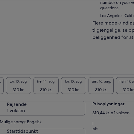
number on your vo
questions.
Los Angeles, Calif
Flere møde-/indløs
tilgængelige, se o
beliggenhed for at 
.
tor. 13. aug.
fre. 14. aug.
lør. 15. aug.
søn. 16. aug.
man. 17. 
310 kr.
310 kr.
310 kr.
310 kr.
310 kr
Rejsende
Prisoplysninger
1 voksen
310,44 kr. x 1 voksen
Mulige sprog: Engelsk
I
alt
Starttidspunkt