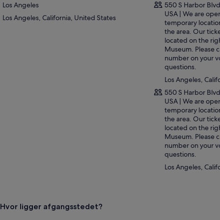
Los Angeles
550 S Harbor Blvd
 det til en ekstra speciel oplevelse ved at købe pakken og tilføje adgang 
USA | We are opera
Los Angeles, California, United States
 eneste slagskibsmuseum, der er åbent for offentligheden på vestkyste
temporary locatio
the area. Our tick
eum i dit eget tempo, og gåtur på dækket af dette legendariske slagski
located on the rig
nem interaktive udstillinger. Denne tur er ideel for familier og historiei
Museum. Please ca
ndørs sightseeing og lærerige opdagelser.
number on your vo
questions.
Los Angeles, Calif
550 S Harbor Blvd
USA | We are opera
temporary locatio
the area. Our tick
located on the rig
Museum. Please ca
number on your vo
questions.
Los Angeles, Calif
Hvor ligger afgangsstedet?