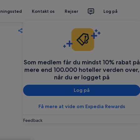
tningssted
Kontakt os
Rejser
Log på
Del
Gem
Som medlem får du mindst 10% rabat på
mere end 100.000 hoteller verden over,
når du er logget på
Log på
Få mere at vide om Expedia Rewards
Feedback