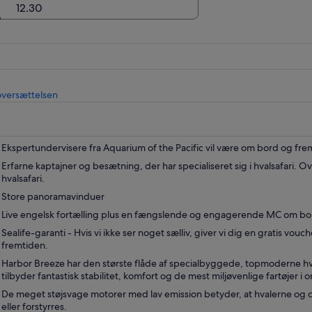
12.30
Åbner
oversættelsen
i
en
ny
fane
Ekspertundervisere fra Aquarium of the Pacific vil være om bord og frem
Erfarne kaptajner og besætning, der har specialiseret sig i hvalsafari. O
hvalsafari.
Store panoramavinduer
Live engelsk fortælling plus en fængslende og engagerende MC om bo
Sealife-garanti - Hvis vi ikke ser noget sælliv, giver vi dig en gratis vouch
fremtiden.
Harbor Breeze har den største flåde af specialbyggede, topmoderne hv
tilbyder fantastisk stabilitet, komfort og de mest miljøvenlige fartøjer i 
De meget støjsvage motorer med lav emission betyder, at hvalerne og d
eller forstyrres.