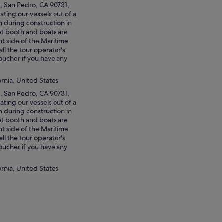
, San Pedro, CA 90731,
til slagskibet USS Iowa,
ting our vessels out of a
n. Udforsk USS Iowa
n during construction in
et booth and boats are
b, og lær om flådehistorien
ht side of the Maritime
nteresserede, der ønsker
ll the tour operator's
ucher if you have any
ornia, United States
, San Pedro, CA 90731,
ting our vessels out of a
n during construction in
et booth and boats are
ht side of the Maritime
ll the tour operator's
ucher if you have any
ornia, United States