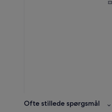
Gør
det
Mus
gen
ude
Ofte stillede spørgsmål