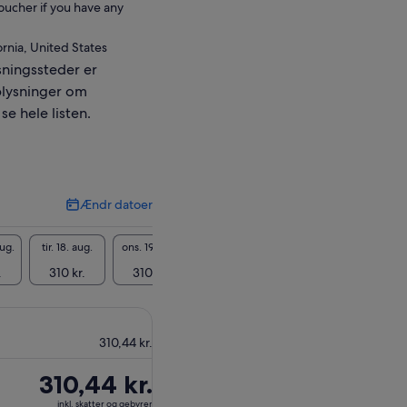
ucher if you have any
ornia, United States
ningssteder er
plysninger om
se hele listen.
Ændr datoer
Ændr
datoer
aug.
tir. 18. aug.
ons. 19. aug.
tor. 20. aug.
fre. 21. aug.
lør. 22
.
310 kr.
310 kr.
310 kr.
310 kr.
310 
310,44 kr.
Prisen
310,44 kr.
er
inkl. skatter og gebyrer