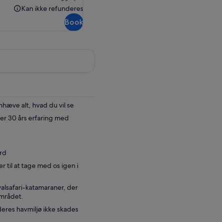
310,44 kr.
Kan ikke refunderes
Kan
Book
ikke
refunderes
hæve alt, hvad du vil se
ver 30 års erfaring med
rd
er til at tage med os igen i
alsafari-katamaraner, der
området.
eres havmiljø ikke skades