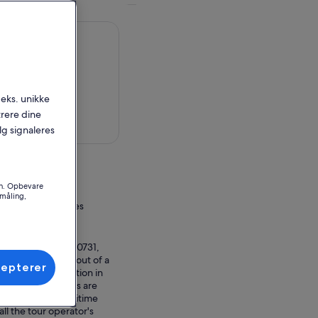
.eks. unikke
trere dine
 på kort
alg signaleres
en
on. Opbevare
småling,
ornia, United States
ssted
, San Pedro, CA 90731,
ting our vessels out of a
cepterer
n during construction in
et booth and boats are
ht side of the Maritime
ll the tour operator's