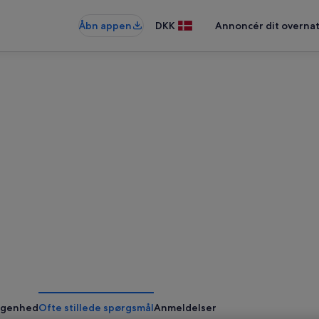
Åbn appen
DKK
Annoncér dit overna
ggenhed
Ofte stillede spørgsmål
Anmeldelser