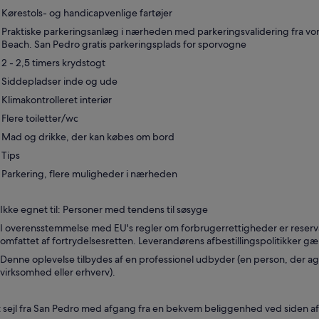
Kørestols- og handicapvenlige fartøjer
Praktiske parkeringsanlæg i nærheden med parkeringsvalidering fra vore
Beach. San Pedro gratis parkeringsplads for sporvogne
2 - 2,5 timers krydstogt
Siddepladser inde og ude
Klimakontrolleret interiør
Flere toiletter/wc
Mad og drikke, der kan købes om bord
Tips
Parkering, flere muligheder i nærheden
Ikke egnet til: Personer med tendens til søsyge
I overensstemmelse med EU's regler om forbrugerrettigheder er reserva
omfattet af fortrydelsesretten. Leverandørens afbestillingspolitikker gæ
Denne oplevelse tilbydes af en professionel udbyder (en person, der ag
virksomhed eller erhverv).
 sejl fra San Pedro med afgang fra en bekvem beliggenhed ved siden af