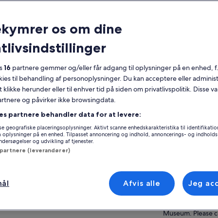
nerelt
ekymrer os om dine
Gratis afbestilling
2 timer
tlivsindstillinger
Mobilkupon
Øjeblikkelig
bekræftelse
es
16
partnere gemmer og/eller får adgang til oplysninger på en enhed, f
ersigt
okies til behandling af personoplysninger. Du kan acceptere eller adminis
Se
t klikke herunder eller til enhver tid på siden om privatlivspolitik. Disse v
Se majestætiske hvaler i deres naturlige
partnere og påvirker ikke browsingdata.
habitat om bord på miljøvenlige katamaraner
Sejl på miljøvenlige katamaraner med
es partnere behandler data for at levere:
Sted for oplevels
stadionpladser for en fantastisk udsigt
e geografiske placeringsoplysninger. Aktivt scanne enhedskarakteristika til identifikati
Los Angeles
Lær af dygtige naturforskere og undervisere
gå oplysninger på en enhed. Tilpasset annoncering og indhold, annoncerings- og indhold
Los Angeles, Calif
ersøgelser og udvikling af tjenester.
fra Aquarium of the Pacific
 partnere (leverandører)
Møde-/indløsning
Hold øje med legesyge delfiner, søløver og
havfugle.
550 S Harbor Blvd
 mere
USA | We are opera
mål
Afvis alle
Jeg ac
temporary locatio
the area. Our tick
located on the rig
Museum. Please ca