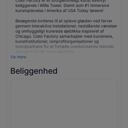
Color Factory er et uforglemmeligt kunst eventyr
beliggende i Willis Tower. Stemt som #1 immersive
kunstoplevelse i Amerika af USA Today læsere!
Besøgende inviteres til at opleve glæden ved farver
gennem interaktive installationer, nedslående værelser
og omhyggeligt kurerede øjeblikke inspireret af
Chicago. Color Factory samarbejder med kunstnere,
kunstinstitutioner, nonprofitorganisationer og
brandpartnere for at fortælle overbevisende historier,
der gør livet lidt mere glædeligt.
Vis mere
Beliggenhed