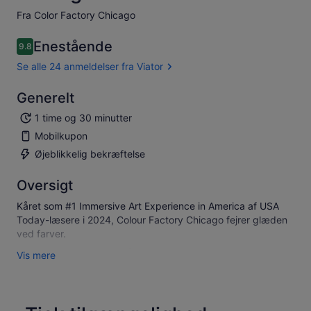
Fra Color Factory Chicago
Enestående
9.8
9.8 ud af 10
Se alle 24 anmeldelser fra Viator
Generelt
1 time og 30 minutter
Mobilkupon
Øjeblikkelig bekræftelse
Oversigt
Kåret som #1 Immersive Art Experience in America af USA
Today-læsere i 2024, Colour Factory Chicago fejrer glæden
ved farver.
Gæster begiver sig ud på en lys og farverig rejse gennem
Vis mere
14+ fordybende installationer, der inspirerer til glæde og
menneskelig forbindelse, udvider perceptionsgrænser,
tilskynder til leg og engagerer sanserne på uventede måder.
Sjovt for alle aldre, hvert besøg inkluderer