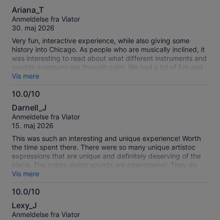
10.0
Ariana_T
ud
Anmeldelse fra Viator
af
30. maj 2026
10
Very fun, interactive experience, while also giving some
history into Chicago. As people who are musically inclined, it
was interesting to read about what different instruments and
sounds communicate through color. We had a lot of fun and
will do it again!
Vis mere
10.0/10
10.0
Darnell_J
ud
Anmeldelse fra Viator
af
15. maj 2026
10
This was such an interesting and unique experience! Worth
the time spent there. There were so many unique artistoc
expressions that are unique and definitely deserving of the
place. The colors sights sounds are phenomenal. They do
cater to persons sensitive to over stimulation as well it is
Vis mere
such a well desighned and curated experience with heaps of
10.0/10
fun woven in. Definitely worth it!
10.0
Lexy_J
ud
Anmeldelse fra Viator