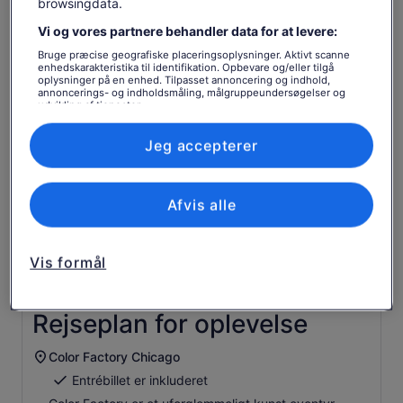
browsingdata.
Godt at vide, før du booker
Vi og vores partnere behandler data for at levere:
Bruge præcise geografiske placeringsoplysninger. Aktivt scanne
Kørestolsegnet
enhedskarakteristika til identifikation. Opbevare og/eller tilgå
oplysninger på en enhed. Tilpasset annoncering og indhold,
Servicedyr er tilladt
annoncerings- og indholdsmåling, målgruppeundersøgelser og
udvikling af tjenester.
Der er adgang til offentlig transport i nærheden
Liste over partnere (leverandører)
Velegnet til alle fitnessniveauer
Jeg accepterer
I overensstemmelse med EU's regler om
forbrugerrettigheder er reservation af oplevelser ikke
omfattet af fortrydelsesretten. Leverandørens
afbestillingspolitikker gælder.
Afvis alle
Denne oplevelse tilbydes af en professionel udbyder
(en person, der agerer i forbindelse med sin
virksomhed eller erhverv).
Vis formål
Rejseplan for oplevelse
Color Factory Chicago
Entrébillet er inkluderet