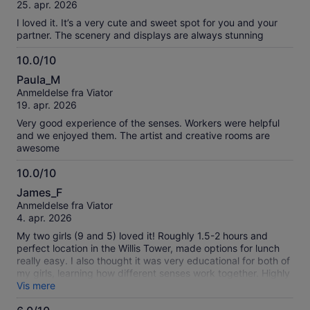
af
25. apr. 2026
10
I loved it. It’s a very cute and sweet spot for you and your
partner. The scenery and displays are always stunning
10.0/10
10.0
Paula_M
ud
Anmeldelse fra Viator
af
19. apr. 2026
10
Very good experience of the senses. Workers were helpful
and we enjoyed them. The artist and creative rooms are
awesome
10.0/10
10.0
James_F
ud
Anmeldelse fra Viator
af
4. apr. 2026
10
My two girls (9 and 5) loved it! Roughly 1.5-2 hours and
perfect location in the Willis Tower, made options for lunch
really easy. I also thought it was very educational for both of
my girls, learning how different senses work together. Highly
recommend!
Vis mere