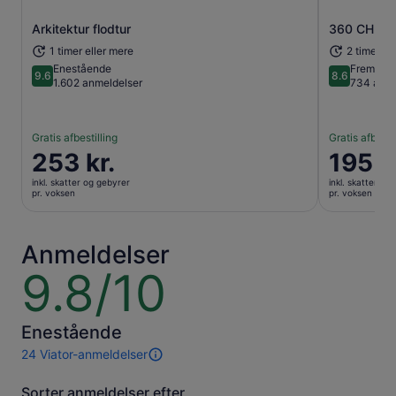
Arkitektur flodtur
360 CHICA
Åbner i en ny fane
1 timer eller mere
2 timer
Enestående
Fremrag
9.6
8.6
9.6 ud af 10
8.6 ud af 1
1.602 anmeldelser
734 anme
Gratis afbestilling
Gratis afbesti
Prisen
253 kr.
Prisen
195 k
er
er
inkl. skatter og gebyrer
inkl. skatter og
253 kr.
195 kr.
pr. voksen
pr. voksen
pr.
pr.
voksen
voksen
Anmeldelser
9.8/10
9.8
ud
af
10
Enestående
24 Viator-anmeldelser
24
anmeldelser
Sorter anmeldelser efter
af