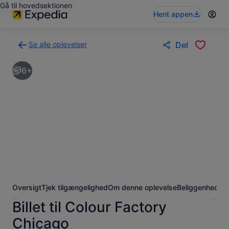
Gå til hovedsektionen
Hent appen
Se alle oplevelser
Del
Tilbage
til
6+
siden
med
søgeresultaterne
for
oplevelser
Oversigt
Tjek tilgængelighed
Om denne oplevelse
Beliggenhed
Of
Billet til Colour Factory
Chicago