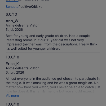
denne
Seneste
Positive
Kritiske
oplevelse.
Flere
6.0/10
oplysninger
6.0
om
Ann_W
ud
vores
Anmeldelse fra Viator
af
verificerede
5. jul. 2026
10
anmeldelser
Best for young and early grade children. Had a couple
interesting rooms, but our 11 year old was not very
impressed (neither was I from the description). I really think
it’s well suited for younger children.
10.0/10
10.0
Erica_K
ud
Anmeldelse fra Viator
af
6. jun. 2026
10
Almost everyone in the audience got chosen to participate in
the magic. It was amazing and he was a great magician. No
matter how hard you watch, you’ll never be able to catch just
how he does it. It is family friendly but you should expect
frequent jokes that your kids may not understand.
Vis mere
10.0/10