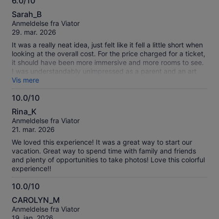
6.0/10
6.0
Sarah_B
ud
Anmeldelse fra Viator
af
29. mar. 2026
10
It was a really neat idea, just felt like it fell a little short when
looking at the overall cost. For the price charged for a ticket,
it should have been more immersive and more rooms to see.
I was understandably unimpressed as a parent and an art
teacher. Had so much potential!
Vis mere
10.0/10
10.0
Rina_K
ud
Anmeldelse fra Viator
af
21. mar. 2026
10
We loved this experience! It was a great way to start our
vacation. Great way to spend time with family and friends
and plenty of opportunities to take photos! Love this colorful
experience!!
10.0/10
10.0
CAROLYN_M
ud
Anmeldelse fra Viator
af
19. jan. 2026