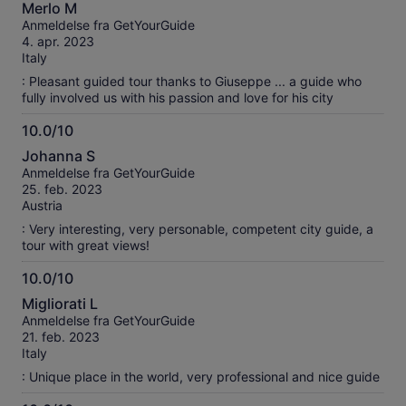
10.0
Merlo M
ud
Anmeldelse fra GetYourGuide
af
4. apr. 2023
10
Italy
: Pleasant guided tour thanks to Giuseppe ... a guide who
fully involved us with his passion and love for his city
10.0/10
10.0
Johanna S
ud
Anmeldelse fra GetYourGuide
af
25. feb. 2023
10
Austria
: Very interesting, very personable, competent city guide, a
tour with great views!
10.0/10
10.0
Migliorati L
ud
Anmeldelse fra GetYourGuide
af
21. feb. 2023
10
Italy
: Unique place in the world, very professional and nice guide