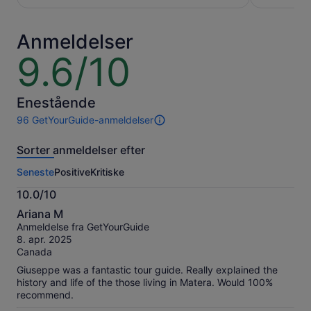
pr.
pr.
voksen
voksen
Anmeldelser
9.6/10
9.6
ud
af
10
Enestående
96 GetYourGuide-anmeldelser
96
anmeldelser
Sorter anmeldelser efter
af
denne
Seneste
Positive
Kritiske
oplevelse.
Flere
10.0/10
oplysninger
10.0
om
Ariana M
ud
vores
Anmeldelse fra GetYourGuide
af
verificerede
8. apr. 2025
10
anmeldelser
Canada
Giuseppe was a fantastic tour guide. Really explained the
history and life of the those living in Matera. Would 100%
recommend.