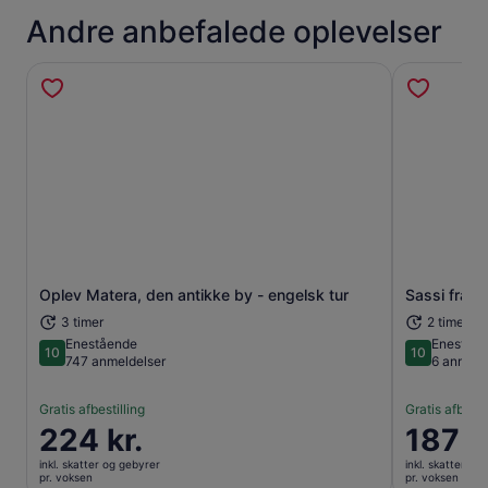
Andre anbefalede oplevelser
Åbner i en ny fane
Oplev Matera, den antikke by - engelsk tur
Sassi fra M
3 timer
2 timer og
Enestående
Eneståe
10
10
10 ud af 10
10 ud af 10
747 anmeldelser
6 anmeld
Gratis afbestilling
Gratis afbesti
Prisen
224 kr.
Prisen
187 k
er
er
inkl. skatter og gebyrer
inkl. skatter og
224 kr.
187 kr.
pr. voksen
pr. voksen