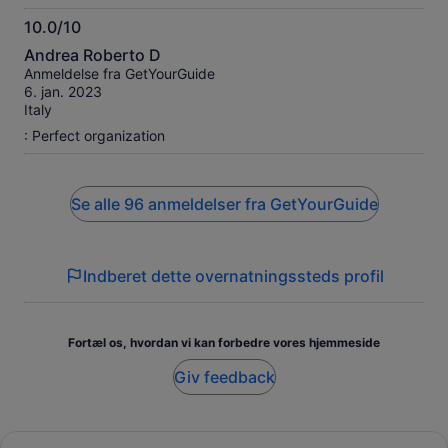
10.0/10
10.0
Andrea Roberto D
ud
Anmeldelse fra GetYourGuide
af
6. jan. 2023
10
Italy
: Perfect organization
Se alle 96 anmeldelser fra GetYourGuide
Indberet dette overnatningssteds profil
Fortæl os, hvordan vi kan forbedre vores hjemmeside
Giv feedback