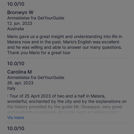
10.0/10
10.0
Bronwyn W
ud
Anmeldelse fra GetYourGuide
af
12. jun. 2023
10
Australia
Mario gave us a great insight and understanding into life in
Matera now and in the past. Mario’s English was excellent
and he was willing and able to answer our many questions.
Thank you Mario for a great tour
10.0/10
10.0
Carolina M
ud
Anmeldelse fra GetYourGuide
af
26. apr. 2023
10
Italy
: Tour of 25 April 2023 of two and a half in Matera,
wonderful, enchanted by the city and by the explanations on
the history provided by the guide Mr. Giuseppe, very good
and evidently passionate about his work as well as nice! I
highly recommend this guided tour of Matera, flying hours
Vis mere
immersed in this gem that it truly deserves with all its heart!
10.0/10
A thousand thanks