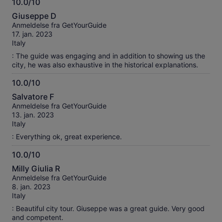
10.0/10
10.0
Giuseppe D
ud
Anmeldelse fra GetYourGuide
af
17. jan. 2023
10
Italy
: The guide was engaging and in addition to showing us the
city, he was also exhaustive in the historical explanations.
10.0/10
10.0
Salvatore F
ud
Anmeldelse fra GetYourGuide
af
13. jan. 2023
10
Italy
: Everything ok, great experience.
10.0/10
10.0
Milly Giulia R
ud
Anmeldelse fra GetYourGuide
af
8. jan. 2023
10
Italy
: Beautiful city tour. Giuseppe was a great guide. Very good
and competent.