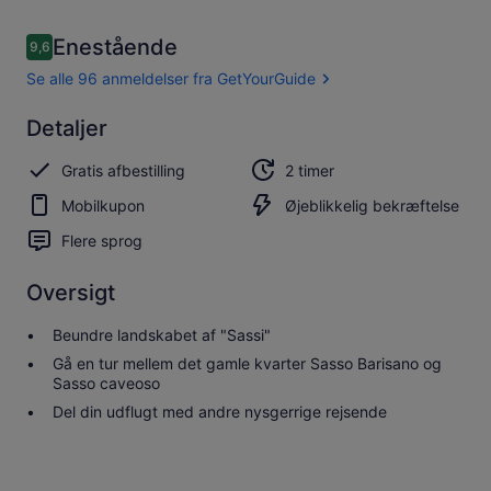
Anmeldelser
Enestående
9,6
9,6 ud af 10.
Se alle 96 anmeldelser fra GetYourGuide
Enestående
Detaljer
9.6
9.6 ud af 10
Se alle 96
Gratis afbestilling
2 timer
anmeldelser
fra
Mobilkupon
Øjeblikkelig bekræftelse
GetYourGuide
Flere sprog
Oversigt
Beundre landskabet af "Sassi"
Gå en tur mellem det gamle kvarter Sasso Barisano og
Sasso caveoso
Del din udflugt med andre nysgerrige rejsende