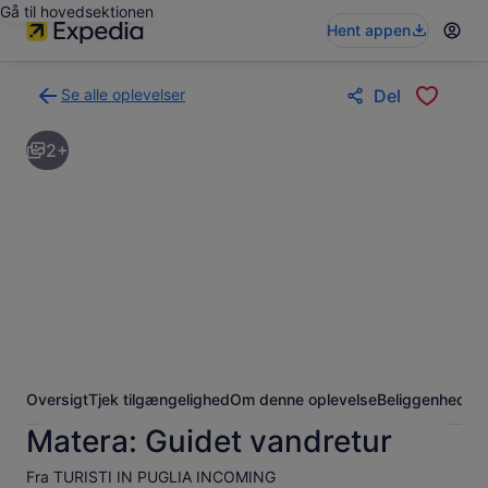
Gå til hovedsektionen
Hent appen
Se alle oplevelser
Del
Tilbage
til
2+
siden
med
søgeresultaterne
for
oplevelser
Oversigt
Tjek tilgængelighed
Om denne oplevelse
Beliggenhed
Of
Matera: Guidet vandretur
Fra TURISTI IN PUGLIA INCOMING