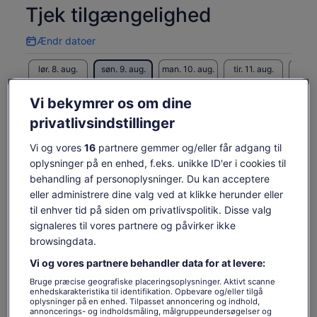
Tjek tilgængelighed
Ændr datoer
Ændr
datoer
lør. 8. aug.
søn. 9. aug.
man. 10. aug.
tir. 11. aug.
ons. 1
-
187 kr.
187 kr.
187 kr.
187
Vi bekymrer os om dine
Indholdet på denne side kan være maskinoversat
privatlivsindstillinger
Se originalteksten (på engelsk)
Prisen
187 kr.
Åbner
Giv os feedback om oversættelsen
Se billetter
er
Vi og vores
16
partnere gemmer og/eller får adgang til
inkl. skatter og gebyrer
i
187 kr.
oplysninger på en enhed, f.eks. unikke ID'er i cookies til
pr. voksen
en
pr.
behandling af personoplysninger. Du kan acceptere
ny
Hvad er inkluderet, og hvad
voksen
eller administrere dine valg ved at klikke herunder eller
fane
er ikke
til enhver tid på siden om privatlivspolitik. Disse valg
signaleres til vores partnere og påvirker ikke
browsingdata.
Autoriseret turguide
Vi og vores partnere behandler data for at levere:
Klippekirkens indgang
Bruge præcise geografiske placeringsoplysninger. Aktivt scanne
enhedskarakteristika til identifikation. Opbevare og/eller tilgå
Godt at vide, før du booker
oplysninger på en enhed. Tilpasset annoncering og indhold,
annoncerings- og indholdsmåling, målgruppeundersøgelser og