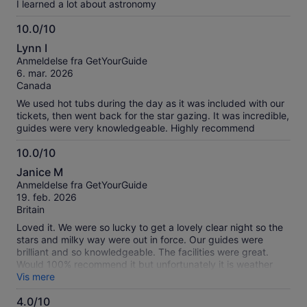
I learned a lot about astronomy
10.0/10
10.0
Lynn I
ud
Anmeldelse fra GetYourGuide
af
6. mar. 2026
10
Canada
We used hot tubs during the day as it was included with our
tickets, then went back for the star gazing. It was incredible,
guides were very knowledgeable. Highly recommend
10.0/10
10.0
Janice M
ud
Anmeldelse fra GetYourGuide
af
19. feb. 2026
10
Britain
Loved it. We were so lucky to get a lovely clear night so the
stars and milky way were out in force. Our guides were
brilliant and so knowledgeable. The facilities were great.
Would 100% recommend it but unfortunately it is weather
dependant.
Vis mere
4.0/10