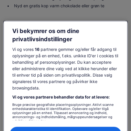
Nyd en gratis kop varm chokolade eller grøn te
Tjek tilgængelighed
Vi bekymrer os om dine
privatlivsindstillinger
Ændr datoer
Ændr
datoer
Vi og vores
16
partnere gemmer og/eller får adgang til
lør. 8. aug.
søn. 9. aug.
man. 10. aug.
tir. 11. aug.
ons. 1
oplysninger på en enhed, f.eks. unikke ID'er i cookies til
717 kr.
717 kr.
717 kr.
-
behandling af personoplysninger. Du kan acceptere
eller administrere dine valg ved at klikke herunder eller
Indholdet på denne side kan være maskinoversat
til enhver tid på siden om privatlivspolitik. Disse valg
Se originalteksten (på engelsk)
Prisen
720 kr.
signaleres til vores partnere og påvirker ikke
Åbner
Giv os feedback om oversættelsen
Se billetter
er
browsingdata.
inkl. skatter og gebyrer
i
720 kr.
pr. voksen
en
Vi og vores partnere behandler data for at levere:
pr.
Hvad er inkluderet, og hvad
ny
voksen
Bruge præcise geografiske placeringsoplysninger. Aktivt scanne
fane
er ikke
enhedskarakteristika til identifikation. Opbevare og/eller tilgå
oplysninger på en enhed. Tilpasset annoncering og indhold,
annoncerings- og indholdsmåling, målgruppeundersøgelser og
90 minutters guidet tur med stjernekig, teleskop og
udvikling af tjenester.
varmt bassin
Liste over partnere (leverandører)