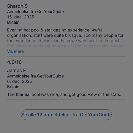
4.0
Sharon S
ud
Anmeldelse fra GetYourGuide
af
15. dec. 2025
10
Britain
Evening hot pool & star gazing experience. Awful
organisation, staff were quite brusque. Too many people for
the experience. It was cloudy so we were sent to the pool
first where a guide sat on a rock telling tales but she was so
quiet and the pool was gurgling away we couldn't hear a
Vis mere
thing. We then had the VR experience which was ok but had
4.0/10
the sky been clear the time at the telescopes would have
4.0
been minimal. Belongings could be left in the changing
James F
rooms or an open cubby hole near the pool. If you want a
ud
Anmeldelse fra GetYourGuide
secure locker it costs NZD5. We paid £82 each for 1.5 hours,
af
6. dec. 2025
total waste of money.
10
Britain
The thermal pool was nice, and got good view of the stars.
Se alle 12 anmeldelser fra GetYourGuide