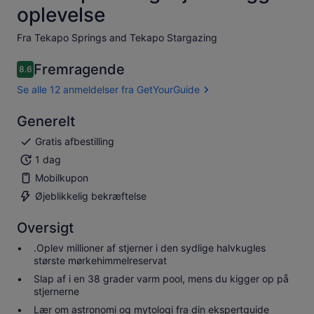
oplevelse
Fra Tekapo Springs and Tekapo Stargazing
Fremragende
8.6
8.6 ud af 10
Se alle 12 anmeldelser fra GetYourGuide
Generelt
Gratis afbestilling
1 dag
Mobilkupon
Øjeblikkelig bekræftelse
Oversigt
.Oplev millioner af stjerner i den sydlige halvkugles
største mørkehimmelreservat
Slap af i en 38 grader varm pool, mens du kigger op på
stjernerne
Lær om astronomi og mytologi fra din ekspertguide