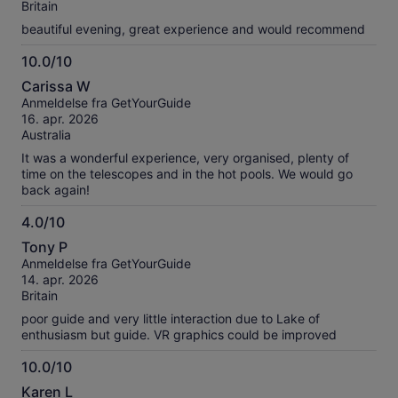
10
anmeldelser
Britain
beautiful evening, great experience and would recommend
10.0/10
10.0
Carissa W
ud
Anmeldelse fra GetYourGuide
af
16. apr. 2026
10
Australia
It was a wonderful experience, very organised, plenty of
time on the telescopes and in the hot pools. We would go
back again!
4.0/10
4.0
Tony P
ud
Anmeldelse fra GetYourGuide
af
14. apr. 2026
10
Britain
poor guide and very little interaction due to Lake of
enthusiasm but guide. VR graphics could be improved
10.0/10
10.0
Karen L