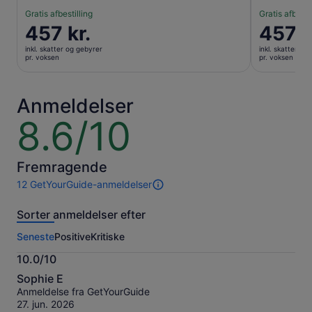
Gratis afbestilling
Gratis afbesti
Prisen
457 kr.
Prisen
457 k
er
er
inkl. skatter og gebyrer
inkl. skatter og
457 kr.
457 kr.
pr. voksen
pr. voksen
pr.
pr.
voksen
voksen
Anmeldelser
8.6/10
8.6
ud
af
10
Fremragende
12 GetYourGuide-anmeldelser
12
anmeldelser
Sorter anmeldelser efter
af
denne
Seneste
Positive
Kritiske
oplevelse.
Flere
10.0/10
oplysninger
10.0
om
Sophie E
ud
vores
Anmeldelse fra GetYourGuide
af
verificerede
27. jun. 2026