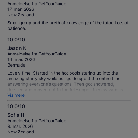
ud
Anmeldelse fra GetYourGuide
af
17. mar. 2026
10
New Zealand
Small group and the breth of knowledge of the tutor. Lots of
patience.
10.0/10
10.0
Jason K
ud
Anmeldelse fra GetYourGuide
af
14. mar. 2026
10
Bermuda
Lovely time! Started in the hot pools staring up into the
amazing starry sky while our guide spent the entire time
answering everyone’s questions. Then got showered,
dressed and moved out to the telescopes to view various
stars and galaxies. Very knowledgeable guide. Towels, robes
Vis mere
and showers provided for pools. Blankets provided for
10.0/10
telescope viewing.
10.0
Sofia H
ud
Anmeldelse fra GetYourGuide
af
9. mar. 2026
10
New Zealand