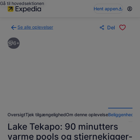
Gå til hovedsektionen
Hent appen
Se alle oplevelser
Del
Tilbage
til
6+
siden
med
søgeresultaterne
for
oplevelser
Oversigt
Tjek tilgængelighed
Om denne oplevelse
Beliggenhed
An
Lake Tekapo: 90 minutters
varme pools og stjernekigger-