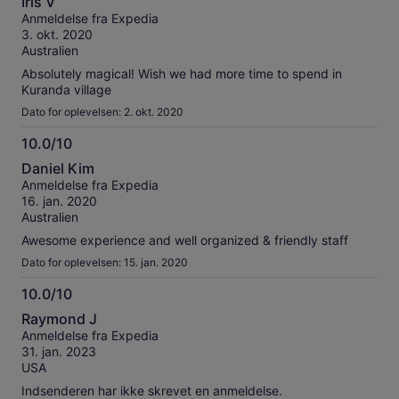
Iris V
ud
Anmeldelse fra Expedia
af
3. okt. 2020
10
Australien
Absolutely magical! Wish we had more time to spend in
Kuranda village
Dato for oplevelsen: 2. okt. 2020
10.0/10
10.0
Daniel Kim
ud
Anmeldelse fra Expedia
af
16. jan. 2020
10
Australien
Awesome experience and well organized & friendly staff
Dato for oplevelsen: 15. jan. 2020
10.0/10
10.0
Raymond J
ud
Anmeldelse fra Expedia
af
31. jan. 2023
10
USA
Indsenderen har ikke skrevet en anmeldelse.