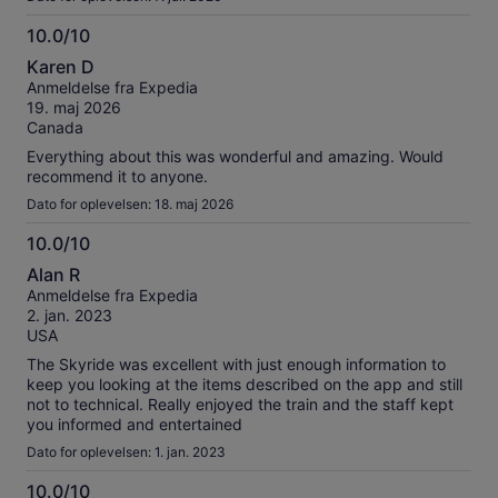
10.0/10
10.0
Karen D
ud
Anmeldelse fra Expedia
af
19. maj 2026
10
Canada
Everything about this was wonderful and amazing. Would
recommend it to anyone.
Dato for oplevelsen: 18. maj 2026
10.0/10
10.0
Alan R
ud
Anmeldelse fra Expedia
af
2. jan. 2023
10
USA
The Skyride was excellent with just enough information to
keep you looking at the items described on the app and still
not to technical. Really enjoyed the train and the staff kept
you informed and entertained
Dato for oplevelsen: 1. jan. 2023
10.0/10