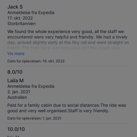
10.0
Jack S
ud
Anmeldelse fra Expedia
af
17. okt. 2022
10
Storbritannien
We found the whole experience very good, all the staff we
encountered were very helpful and friendly. We had a lovely
day, arrived slightly early at the Sky rail and went straight on
board. The train back was enjoyable and the coach was
waiting for us when we got off the train
Vis mere
Dato for oplevelsen: 16. okt. 2022
8.0/10
8.0
Laila M
ud
Anmeldelse fra Expedia
af
2. jan. 2021
10
Australien
Paid for a family cabin due to social distances.The ride was
good and very well organised.Staff is very friendly.
Dato for oplevelsen: 1. jan. 2021
10.0/10
10.0