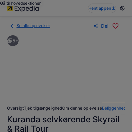
Gå til hovedsektionen
Hent appen
Se alle oplevelser
Del
Tilbage
til
5+
siden
med
søgeresultaterne
for
oplevelser
Oversigt
Tjek tilgængelighed
Om denne oplevelse
Beliggenhed
An
Kuranda selvkørende Skyrail
& Rail Tour