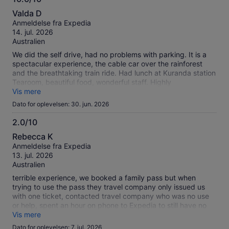
oplysninger
10.0
om
Valda D
ud
vores
Anmeldelse fra Expedia
af
verificerede
14. jul. 2026
10
anmeldelser
Australien
We did the self drive, had no problems with parking. It is a
spectacular experience, the cable car over the rainforest
and the breathtaking train ride. Had lunch at Kuranda station
Tearoom, beautiful food, wonderful staff. Highly
recommended.
Vis mere
Dato for oplevelsen: 30. jun. 2026
2.0/10
2.0
Rebecca K
ud
Anmeldelse fra Expedia
af
13. jul. 2026
10
Australien
terrible experience, we booked a family pass but when
trying to use the pass they travel company only issued us
with one ticket, contacted travel company who was no use
or help, spent an hour on phone to Expedia to still have no
pass, ruined our day!
Vis mere
Dato for oplevelsen: 7. jul. 2026