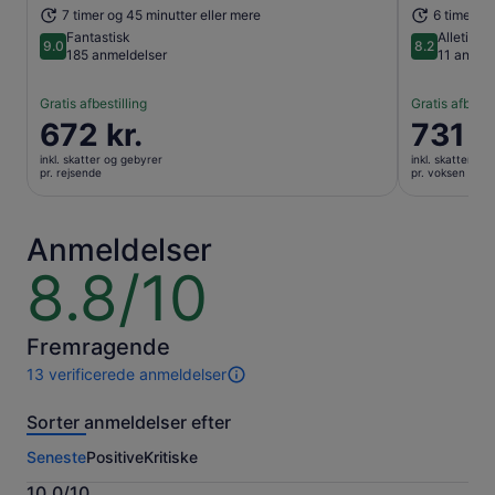
7 timer og 45 minutter eller mere
6 timer og
Fantastisk
Alletiders
9.0
8.2
9.0 ud af 10
8.2 ud af 1
185 anmeldelser
11 anmel
Gratis afbestilling
Gratis afbesti
Prisen
672 kr.
Prisen
731 k
er
er
inkl. skatter og gebyrer
inkl. skatter og
672 kr.
731 kr.
pr. rejsende
pr. voksen
pr.
pr.
rejsende
voksen
Anmeldelser
8.8/10
8.8
ud
af
10
Fremragende
13 verificerede anmeldelser
13
anmeldelser
Sorter anmeldelser efter
af
denne
Seneste
Positive
Kritiske
oplevelse.
Flere
10.0/10