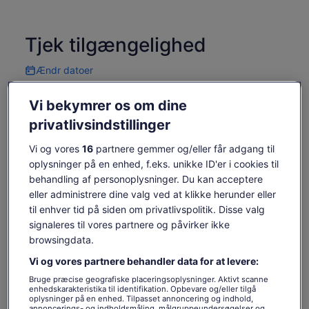
Tjek tilgængelighed
Ændr datoer
Ændr
datoer
lør. 15. aug.
søn. 16. aug.
man. 17. aug.
tir. 18. aug.
ons. 19. aug.
Vi bekymrer os om dine
-
-
547 kr.
547 kr.
846 kr.
privatlivsindstillinger
Indholdet på denne side kan være maskinoversat
Vi og vores
16
partnere gemmer og/eller får adgang til
Se originalteksten (på engelsk)
Prisen
547 kr.
oplysninger på en enhed, f.eks. unikke ID'er i cookies til
Åbner
Giv os feedback om oversættelsen
Se billetter
er
behandling af personoplysninger. Du kan acceptere
inkl. skatter og gebyrer
i
547 kr.
pr. rejsende
eller administrere dine valg ved at klikke herunder eller
en
pr.
Hvad er inkluderet, og hvad
ny
til enhver tid på siden om privatlivspolitik. Disse valg
rejsende
fane
er ikke
signaleres til vores partnere og påvirker ikke
browsingdata.
Gratis parkering ved Skyrail Smithfield Terminal
Vi og vores partnere behandler data for at levere:
Adgang til Skyrail Rainforest Cableway og Kuranda
Bruge præcise geografiske placeringsoplysninger. Aktivt scanne
Scenic Rail med Kuranda Boarding Pass
enhedskarakteristika til identifikation. Opbevare og/eller tilgå
oplysninger på en enhed. Tilpasset annoncering og indhold,
Praktisk transfer fra Freshwater Station til din bil
annoncerings- og indholdsmåling, målgruppeundersøgelser og