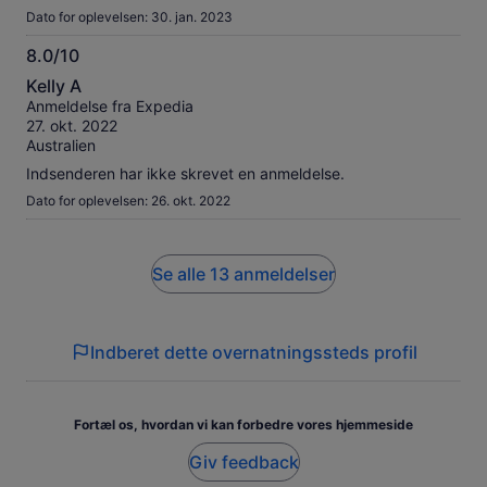
Dato for oplevelsen: 30. jan. 2023
8.0/10
8.0
Kelly A
ud
Anmeldelse fra Expedia
af
27. okt. 2022
10
Australien
Indsenderen har ikke skrevet en anmeldelse.
Dato for oplevelsen: 26. okt. 2022
Se alle 13 anmeldelser
Indberet dette overnatningssteds profil
Fortæl os, hvordan vi kan forbedre vores hjemmeside
Giv feedback