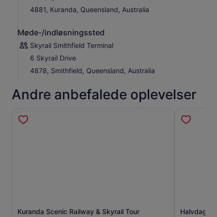
4881, Kuranda, Queensland, Australia
Møde-/indløsningssted
Skyrail Smithfield Terminal
6 Skyrail Drive
4878, Smithfield, Queensland, Australia
Andre anbefalede oplevelser
Åbner i en ny fane
Kuranda Scenic Railway & Skyrail Tour
Halvdags Ku