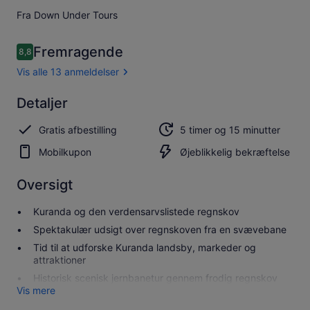
Fra Down Under Tours
Anmeldelser
Fremragende
8,8
8,8 ud af 10.
Vis alle 13 anmeldelser
Fremragende
Detaljer
8.8
8.8 ud af 10
Se alle 13
Gratis afbestilling
5 timer og 15 minutter
anmeldelser
Mobilkupon
Øjeblikkelig bekræftelse
Oversigt
Kuranda og den verdensarvslistede regnskov
Spektakulær udsigt over regnskoven fra en svævebane
Tid til at udforske Kuranda landsby, markeder og
attraktioner
Historisk scenisk jernbanetur gennem frodig regnskov
Vis mere