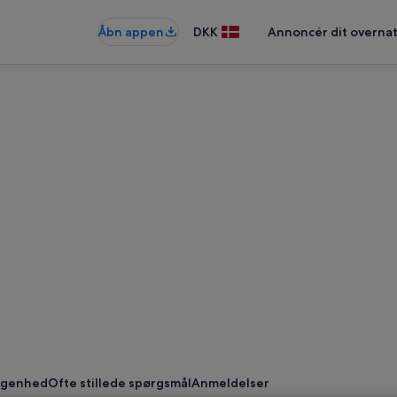
Åbn appen
DKK
Annoncér dit overna
ggenhed
Ofte stillede spørgsmål
Anmeldelser