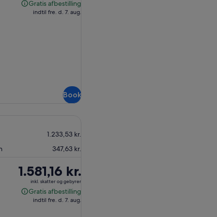
1.319,51 kr.
Gratis afbestilling
Gratis
indtil fre. d. 7. aug.
afbestilling
Book
1.233,53 kr.
n
347,63 kr.
Prisen
1.581,16 kr.
er
inkl. skatter og gebyrer
1.581,16 kr.
Gratis afbestilling
Gratis
indtil fre. d. 7. aug.
afbestilling