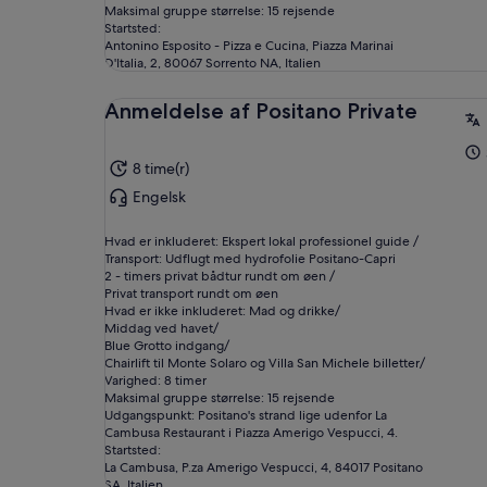
Maksimal gruppe størrelse: 15 rejsende
Startsted:
Antonino Esposito - Pizza e Cucina, Piazza Marinai
D'Italia, 2, 80067 Sorrento NA, Italien
Anmeldelse af Positano Private
8 time(r)
Engelsk
Hvad er inkluderet: Ekspert lokal professionel guide /
Transport: Udflugt med hydrofolie Positano-Capri
2 - timers privat bådtur rundt om øen /
Privat transport rundt om øen
Hvad er ikke inkluderet: Mad og drikke/
Middag ved havet/
Blue Grotto indgang/
Chairlift til Monte Solaro og Villa San Michele billetter/
Varighed: 8 timer
Maksimal gruppe størrelse: 15 rejsende
Udgangspunkt: Positano's strand lige udenfor La
Cambusa Restaurant i Piazza Amerigo Vespucci, 4.
Startsted:
La Cambusa, P.za Amerigo Vespucci, 4, 84017 Positano
SA, Italien