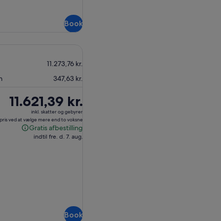
Book
11.273,76 kr.
n
347,63 kr.
Prisen
11.621,39 kr.
er
inkl. skatter og gebyrer
11.621,39 kr.
 pris ved at vælge mere end to voksne
Gratis afbestilling
Gratis
indtil fre. d. 7. aug.
afbestilling
Book