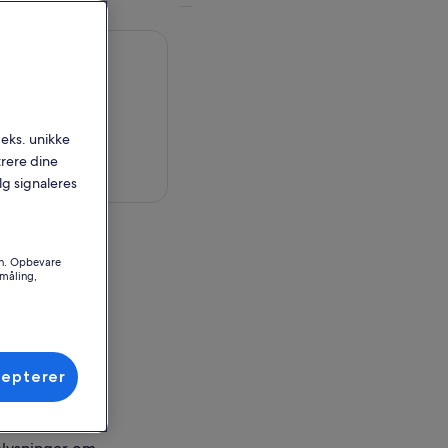
.eks. unikke
trere dine
 på kort
alg signaleres
en
on. Opbevare
småling,
ly
ssted
- Pizza e Cucina
Italia
cepterer
Campania, Italy
ningssteder er