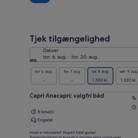
Uan
søg
den
Cap
Tjek tilgængelighed
Datoer
tor. 6. aug. - tor. 20. aug.
tor. 6. aug.
fre. 7. aug.
lør. 8. aug.
søn. 9. aug.
-
-
1.320 kr.
1.320 kr.
Capri Anacapri: valgfri båd
8 time(r)
Engelsk
Hvad er inkluderet: Ekspert lokal guide/
Adgangsbilletter til Augustus’ Garden med udsigt over