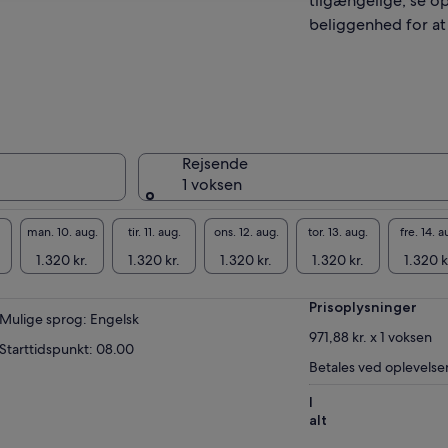
tilgængelige, se o
set om du besøger for første gang eller
beliggenhed for at 
er en raffineret oplevelse, tilbyder denne tur
 perfekte måde at fuldt ud fordybe dig i
ri's magi.
Rejsende
1 voksen
man. 10. aug.
tir. 11. aug.
ons. 12. aug.
tor. 13. aug.
fre. 14. a
1.320 kr.
1.320 kr.
1.320 kr.
1.320 kr.
1.320 k
Prisoplysninger
Mulige sprog: Engelsk
971,88 kr. x 1 voksen
Starttidspunkt: 08.00
Betales ved oplevelse
I
alt