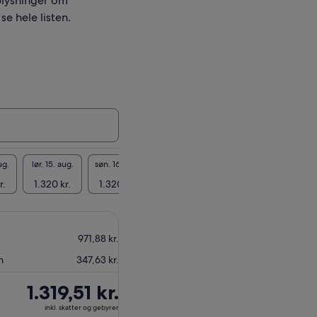
plysninger om
se hele listen.
ug.
lør. 15. aug.
søn. 16. aug.
man. 17. aug.
tir. 18. aug.
ons. 19
r.
1.320 kr.
1.320 kr.
1.320 kr.
1.320 kr.
1.320
971,88 kr.
n
347,63 kr.
Prisen
1.319,51 kr.
er
inkl. skatter og gebyrer