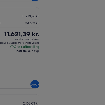
11.273,76 kr.
n
347,63 kr.
Prisen
11.621,39 kr.
er
inkl. skatter og gebyrer
11.621,39 kr.
 pris ved at vælge mere end to voksne
Gratis afbestilling
Gratis
indtil fre. d. 7. aug.
afbestilling
Book
2.168,03 kr.