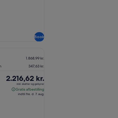
Book
1.868,99 kr.
n
347,63 kr.
Prisen
2.216,62 kr.
er
inkl. skatter og gebyrer
2.216,62 kr.
Gratis afbestilling
Gratis
indtil fre. d. 7. aug.
afbestilling