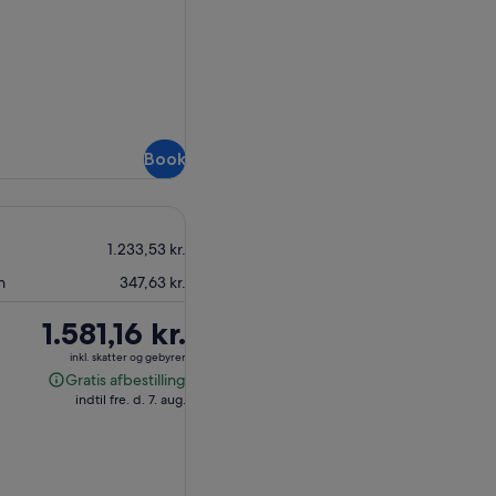
Book
1.233,53 kr.
n
347,63 kr.
Prisen
1.581,16 kr.
er
inkl. skatter og gebyrer
1.581,16 kr.
Gratis afbestilling
Gratis
indtil fre. d. 7. aug.
afbestilling