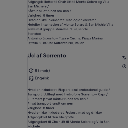
Adgangsbilletter til Chair Lift til Monte Solaro og Villa
San Michele /
Bådtur billet rundt om øen /
Varighed: 8 timer
Hvad er ikke inkluderet: Mad og drikkevarer
Hoteller i nærheden af Monte Solaro & San Michle Villa
Maksimal gruppe størrelse: 21 rejsende
Startsted:
Antonino Esposito - Pizza e Cucina, Piazza Marinai
D'Italia, 2, 80067 Sorrento NA, Italien
Ud af Sorrento
8 time(r)
Engelsk
Hvad er inkluderet: Ekspert lokal professionel guide /
Transport: Udflugt med hydrofolie Sorrento – Capri/
2 - timers privat bådtur rundt om øen /
Privat transport rundt om øen
Varighed: 8 timer
Hvad er ikke inkluderet: Frokost, mad og drikke/
Adgangskort til den blå grotte
Adgangskort til Chair Lift til Monte Solaro og Villa San
Michele