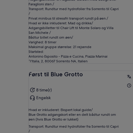
Faraglioni sten /
Transport: Rundtur med hydrofolier fra Sorrento til Capri
/
Privat minibus til stressfri transport rundt på øen /
Hvad er ikke inkluderet: Mad og drikke/
Adgangsbilletter til Chair Lift til Monte Solaro og Villa
San Michele /
Bådtur billet rundt om øen/
Varighed: 8 timer
Maksimal gruppe størrelse: 21 rejsende
Startsted:
Antonino Esposito - Pizza e Cucina, Piazza Marinai
D'Italia, 2, 80067 Sorrento NA, Italien
Først til Blue Grotto
8 time(r)
Engelsk
Hvad er inkluderet: Ekspert lokal guide/
Blue Grotto adgangskort eller en delt bådtur rundt om
øen (hvis Blue Grotto er lukket)
Transport: Rundtur med hydrofolier fra Sorrento til Capri
/