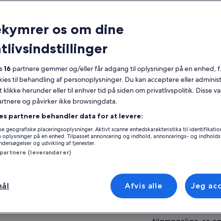
taljer
ekymrer os om dine
Gratis afbestilling
8 timer
tlivsindstillinger
Mobilkupon
Øjeblikkelig
bekræftelse
es
16
partnere gemmer og/eller får adgang til oplysninger på en enhed, f
okies til behandling af personoplysninger. Du kan acceptere eller adminis
ersigt
Se
t klikke herunder eller til enhver tid på siden om privatlivspolitik. Disse v
partnere og påvirker ikke browsingdata.
ev den ultimative måde at udforske hele øen
ri på land og hav i komplet komfort og
es partnere behandler data for at levere:
Sted for oplevels
lapning! Capri består af fire charmerende
e geografiske placeringsoplysninger. Aktivt scanne enhedskarakteristika til identifikati
Island of Capri
dsbyer - to ved havet, Big Marina og Small
gå oplysninger på en enhed. Tilpasset annoncering og indhold, annoncerings- og indhold
 mere
Island of Capri, Ita
ersøgelser og udvikling af tjenester.
ina, og to på bjergene, Capri og Anacapri. På
 partnere (leverandører)
ne eksklusive tur tager Mondo Guides
Møde-/indløsning
pertguide dig på en rejse gennem alle dele af
Antonino Esposito 
, så du kan opdage dens skønhed både fra
et og land, alt på en afslappet og stressfri
2 Piazza Marinai D'
mål
Afvis alle
Jeg ac
e. Flygt fra mængden og nyd en mere intim
80067, Sorrento, 
evelse, mens du udforsker øens fantastiske
Flere møde-/indløs
dskaber, luksusbutikker og betagende udsigt.