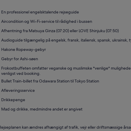
ny
fane
En professionel engelsktalende rejseguide
Aircondition og Wi-Fi-service til rådighed i bussen
Afhentning fra Matsuya Ginza (07:20) eller LOVE Shinjuku (07:50)
Audioguide tilgængelig på engelsk, fransk, italiensk, spansk, ukrainsk, t
Hakone Ropeway-gebyr
Gebyr for Ashi-søen
Frokostbuffeten omfatter veganske og muslimske *venlige* mulighede
venligst ved booking.
Bullet Train-billet fra Odawara Station til Tokyo Station
Afleveringsservice
Drikkepenge
Mad og drikke, medmindre andet er angivet
Rejseplanen kan ændres afhængigt af trafik, vejr eller driftsmæssige årsa