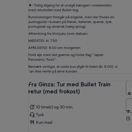
★: Tidlig afgang for at undgå trængsel i weekenden.
med returbillet med Bullet-tog.
Rundvisningen foregår på engelsk, men der findes en
audioguide i bussen på fransk, italiensk, spansk, tysk,
portugisisk og ukrainsk (vælg sprog).
Afhentning fra Shinjuku Love-statuen.
MØDETID: kl. 7.50
AFREJSETID: 8:00 om morgenen
Hold øje med det grønne og hvide flag “Japan
Panoramic Tours”.
Bemærk venligst, at vores bus afgår til tiden (kl. 8:00), vi
kan ikke vente på sene kunder.
Fra Ginza: Tur med Bullet Train
retur (med frokost)
10 time(r) og 30 min.
Tysk
Kun mad