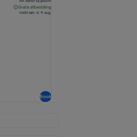
inkl. skatter og gebyrer
1.024,90 kr.
Gratis afbestilling
Gratis
indtil søn. d. 9. aug.
afbestilling
Book