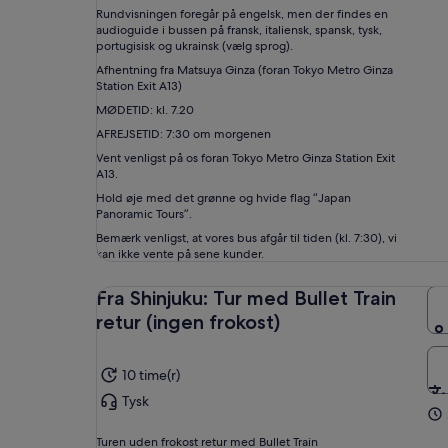
Rundvisningen foregår på engelsk, men der findes en
audioguide i bussen på fransk, italiensk, spansk, tysk,
portugisisk og ukrainsk (vælg sprog).
Afhentning fra Matsuya Ginza (foran Tokyo Metro Ginza
Station Exit A13)
MØDETID: kl. 7.20
AFREJSETID: 7:30 om morgenen
Vent venligst på os foran Tokyo Metro Ginza Station Exit
A13.
Hold øje med det grønne og hvide flag “Japan
Panoramic Tours”.
Bemærk venligst, at vores bus afgår til tiden (kl. 7:30), vi
kan ikke vente på sene kunder.
Fra Shinjuku: Tur med Bullet Train
retur (ingen frokost)
10 time(r)
Tysk
Turen uden frokost retur med Bullet Train