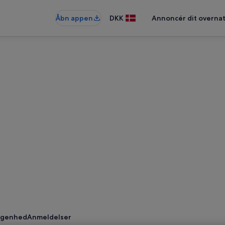
Åbn appen
DKK
Annoncér dit overna
ggenhed
Anmeldelser