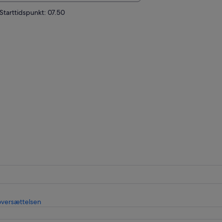
Starttidspunkt: 07.50
Åbner
oversættelsen
i
en