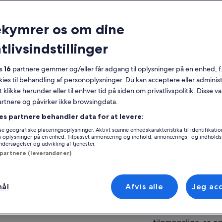
taljer
ekymrer os om dine
Gratis afbestilling
10 timer eller mere
tlivsindstillinger
Udskrevet kupon
Øjeblikkelig
bekræftelse
es
16
partnere gemmer og/eller får adgang til oplysninger på en enhed, f
okies til behandling af personoplysninger. Du kan acceptere eller adminis
Flere sprog
Se
t klikke herunder eller til enhver tid på siden om privatlivspolitik. Disse v
partnere og påvirker ikke browsingdata.
ersigt
es partnere behandler data for at levere:
Sted for oplevels
Maksimer tiden i Japan på en dagstur til Fuji-
e geografiske placeringsoplysninger. Aktivt scanne enhedskarakteristika til identifikati
Mt Fuji 5th station
bjerget og Hakone
gå oplysninger på en enhed. Tilpasset annoncering og indhold, annoncerings- og indhold
401-0320, Narusa
En professionel engelsktalende rejseleder
ersøgelser og udvikling af tjenester.
 partnere (leverandører)
Flersproget lydvejledning tilgængelig på 7
Møde-/indløsning
sprog
“LOVE” Statue
Mærk den vidunderlige natur i Fujis 5. station
Shinjuku i-LAND 
mål
Afvis alle
Jeg ac
 mere
163-1390, Shinjuku
Flere møde-/indløs