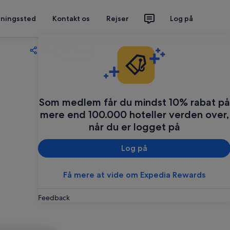
tningssted
Kontakt os
Rejser
Log på
Del
Gem
Som medlem får du mindst 10% rabat på
mere end 100.000 hoteller verden over,
når du er logget på
Log på
Få mere at vide om Expedia Rewards
Feedback