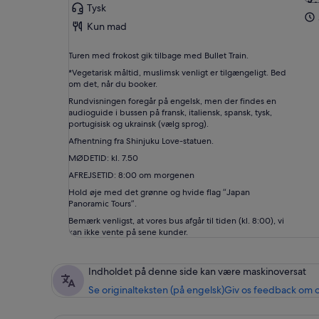
Tysk
Kun mad
Turen med frokost gik tilbage med Bullet Train.
*Vegetarisk måltid, muslimsk venligt er tilgængeligt. Bed
om det, når du booker.
Rundvisningen foregår på engelsk, men der findes en
audioguide i bussen på fransk, italiensk, spansk, tysk,
portugisisk og ukrainsk (vælg sprog).
Afhentning fra Shinjuku Love-statuen.
MØDETID: kl. 7.50
AFREJSETID: 8:00 om morgenen
Hold øje med det grønne og hvide flag “Japan
Panoramic Tours”.
Bemærk venligst, at vores bus afgår til tiden (kl. 8:00), vi
kan ikke vente på sene kunder.
Indholdet på denne side kan være maskinoversat
Se originalteksten (på engelsk)
Giv os feedback om 