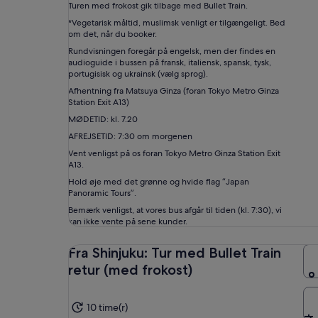
Turen med frokost gik tilbage med Bullet Train.
*Vegetarisk måltid, muslimsk venligt er tilgængeligt. Bed
om det, når du booker.
Rundvisningen foregår på engelsk, men der findes en
audioguide i bussen på fransk, italiensk, spansk, tysk,
portugisisk og ukrainsk (vælg sprog).
Afhentning fra Matsuya Ginza (foran Tokyo Metro Ginza
Station Exit A13)
MØDETID: kl. 7.20
AFREJSETID: 7:30 om morgenen
Vent venligst på os foran Tokyo Metro Ginza Station Exit
A13.
Hold øje med det grønne og hvide flag “Japan
Panoramic Tours”.
Bemærk venligst, at vores bus afgår til tiden (kl. 7:30), vi
kan ikke vente på sene kunder.
Fra Shinjuku: Tur med Bullet Train
retur (med frokost)
10 time(r)