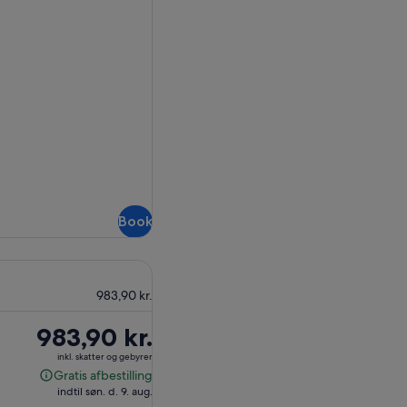
Book
983,90 kr.
Prisen
983,90 kr.
er
inkl. skatter og gebyrer
983,90 kr.
Gratis afbestilling
Gratis
indtil søn. d. 9. aug.
afbestilling