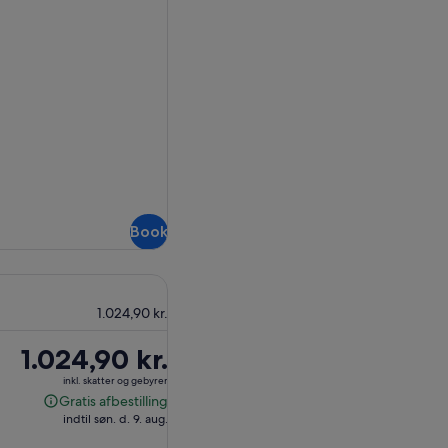
Book
1.024,90 kr.
Prisen
1.024,90 kr.
er
inkl. skatter og gebyrer
1.024,90 kr.
Gratis afbestilling
Gratis
indtil søn. d. 9. aug.
afbestilling