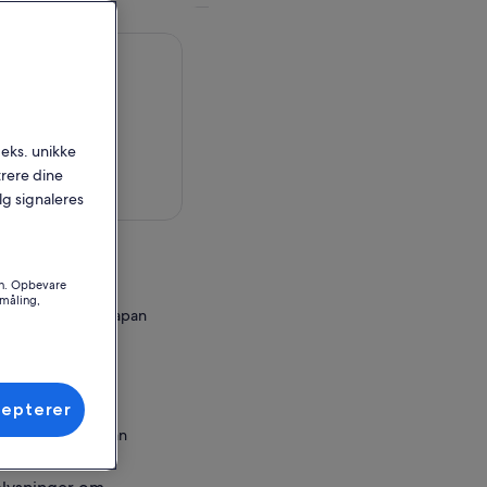
.eks. unikke
trere dine
 på kort
alg signaleres
en
on. Opbevare
småling,
wa, Yamanashi, Japan
ssted
Tower
cepterer
 City, Tokyo, Japan
ningssteder er