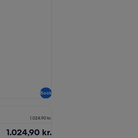
Book
1.024,90 kr.
Prisen
1.024,90 kr.
er