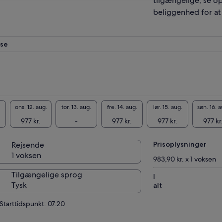
tilgængelige, se o
beliggenhed for at 
lse
ons. 12. aug.
tor. 13. aug.
fre. 14. aug.
lør. 15. aug.
søn. 16. a
977 kr.
-
977 kr.
977 kr.
977 kr
Rejsende
Prisoplysninger
1 voksen
983,90 kr. x 1 voksen
Tilgængelige sprog
I
Tysk
alt
Starttidspunkt: 07.20