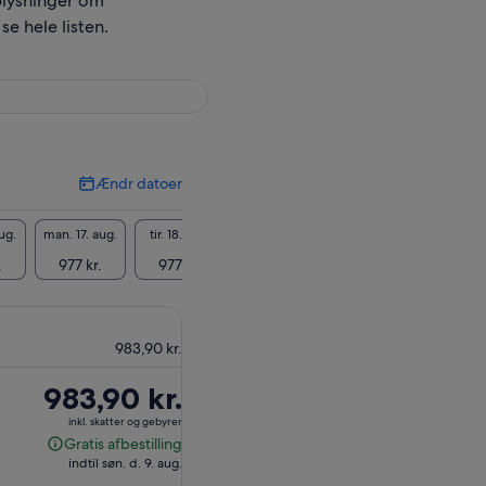
plysninger om
se hele listen.
Ændr datoer
Ændr
datoer
ug.
man. 17. aug.
tir. 18. aug.
ons. 19. aug.
tor. 20. aug.
fre. 21
.
977 kr.
977 kr.
977 kr.
977 kr.
977 
983,90 kr.
Prisen
983,90 kr.
er
inkl. skatter og gebyrer
983,90 kr.
Gratis afbestilling
Gratis
indtil søn. d. 9. aug.
afbestilling