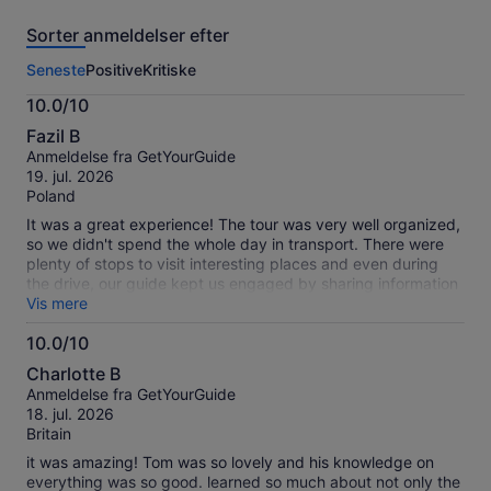
anmeldelser
Sorter anmeldelser efter
af
denne
Seneste
Positive
Kritiske
oplevelse.
Flere
10.0/10
oplysninger
10.0
om
Fazil B
ud
vores
Anmeldelse fra GetYourGuide
af
verificerede
19. jul. 2026
10
anmeldelser
Poland
It was a great experience! The tour was very well organized,
so we didn't spend the whole day in transport. There were
plenty of stops to visit interesting places and even during
the drive, our guide kept us engaged by sharing information
and stories about the sights and the region. The Hill of
Vis mere
Crosses was an incredible place with a strong sense of
10.0/10
spirituality and Jelgava was beautiful as well. I highly
10.0
recommend this tour!
Charlotte B
ud
Anmeldelse fra GetYourGuide
af
18. jul. 2026
10
Britain
it was amazing! Tom was so lovely and his knowledge on
everything was so good. learned so much about not only the