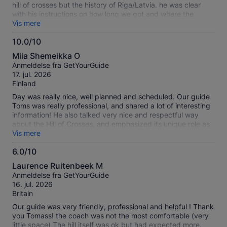
hill of crosses but the history of Riga/Latvia. he was clear
with his instructions on how long we got and where the
meeting point was when we stopped off. He was funny, kind
Vis mere
and over all just so welcoming and couldn’t have asked for a
10.0/10
better tour guide. The hill of crosses was absolutely
10.0
amazing, i could go back so many times and still enjoy it just
Miia Shemeikka O
as much. was fascinating to walk around and see the
ud
Anmeldelse fra GetYourGuide
hundreds of crosses
af
17. jul. 2026
10
Finland
Day was really nice, well planned and scheduled. Our guide
Toms was really professional, and shared a lot of interesting
information! He also talked very nice and respectful way
about the Hill of Crosses, and emphasized its unique role as
historical but also as a spiritual place for people. Lunch was
Vis mere
also nice and well organized with for instance pre-ordering,
6.0/10
which made the whole group lunch flowing easily at the
6.0
restsurant. I liked it when the seats were ready named for
Laurence Ruitenbeek M
each person when we came to the restaurant. That offered
ud
Anmeldelse fra GetYourGuide
an opportunity to meet new people during the lunch! Thank
af
16. jul. 2026
you for the day!
10
Britain
Our guide was very friendly, professional and helpful ! Thank
you Tomass! the coach was not the most comfortable (very
little space) The hill itself was ok but had expected more.