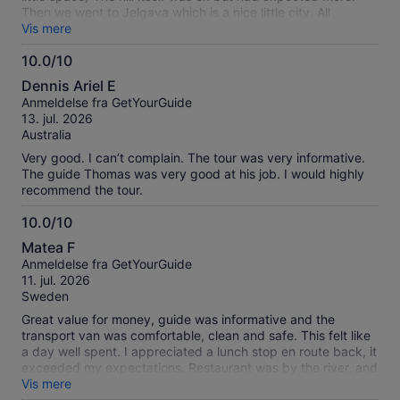
Then we went to Jelgava which is a nice little city. All
together we had a nice and enjoyable trip but it is a long way
Vis mere
from Riga (2h) for what we have done.
10.0/10
10.0
Dennis Ariel E
ud
Anmeldelse fra GetYourGuide
af
13. jul. 2026
10
Australia
Very good. I can’t complain. The tour was very informative.
The guide Thomas was very good at his job. I would highly
recommend the tour.
10.0/10
10.0
Matea F
ud
Anmeldelse fra GetYourGuide
af
11. jul. 2026
10
Sweden
Great value for money, guide was informative and the
transport van was comfortable, clean and safe. This felt like
a day well spent. I appreciated a lunch stop en route back, it
exceeded my expectations. Restaurant was by the river, and
they promptly seated&served us. Great organization here.
Vis mere