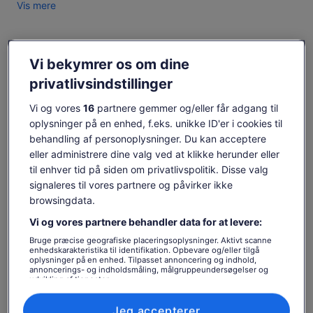
Vis mere
Vi bekymrer os om dine
Tjek tilgængelighed
privatlivsindstillinger
Datoer
Vi og vores
16
partnere gemmer og/eller får adgang til
søn. d. 9. aug. - søn. d. 23. aug.
oplysninger på en enhed, f.eks. unikke ID'er i cookies til
Rejsende
behandling af personoplysninger. Du kan acceptere
1 voksen
eller administrere dine valg ved at klikke herunder eller
til enhver tid på siden om privatlivspolitik. Disse valg
signaleres til vores partnere og påvirker ikke
søn. 9. aug.
man. 10. aug.
tir. 11. aug.
ons. 12. aug.
tor. 1
browsingdata.
-
262 kr.
262 kr.
262 kr.
262
Vi og vores partnere behandler data for at levere:
Indholdet på denne side kan være maskinoversat
Bruge præcise geografiske placeringsoplysninger. Aktivt scanne
Se originalteksten (på engelsk)
Prisen
262 kr.
enhedskarakteristika til identifikation. Opbevare og/eller tilgå
oplysninger på en enhed. Tilpasset annoncering og indhold,
Åbner
Giv os feedback om oversættelsen
Se billetter
er
annoncerings- og indholdsmåling, målgruppeundersøgelser og
inkl. skatter og gebyrer
i
262 kr.
udvikling af tjenester.
pr. voksen
en
pr.
Hvad er inkluderet, og hvad
Liste over partnere (leverandører)
ny
voksen
Jeg accepterer
fane