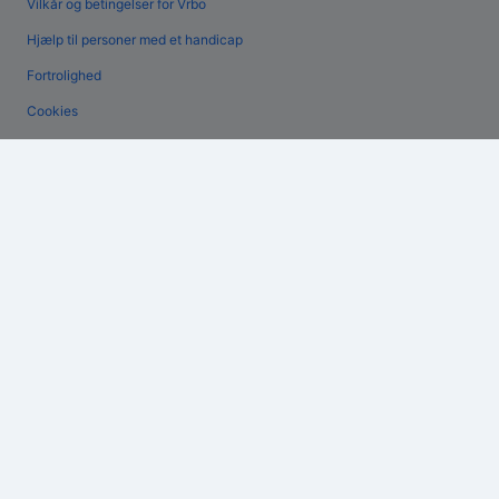
Vilkår og betingelser for Vrbo
Hjælp til personer med et handicap
Fortrolighed
Cookies
Generelle vilkår for brug
Juridiske oplysninger/Kontakt os
Retningslinjer for indhold og indberetning af indhold
Hjælp
Kontakt os
Ændr eller afbestil din reservation
Forløb og behandlingstider for refusion
Book en flyrejse med et tilgodehavende fra et flyselskab
Internationale rejsedokumenter