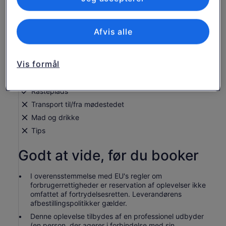
er ikke
Professionelle, entusiastiske lokale guider
Afvis alle
Guidet tur på korsets bakke
Besøg i Jelgava by
Vis formål
Transport i en komfortabel minibus eller varevogn
Fotostop ved grænsen
Rasteplads
Transport til/fra mødestedet
Mad og drikke
Tips
Godt at vide, før du booker
I overensstemmelse med EU's regler om
forbrugerrettigheder er reservation af oplevelser ikke
omfattet af fortrydelsesretten. Leverandørens
afbestillingspolitikker gælder.
Denne oplevelse tilbydes af en professionel udbyder
(en person, der agerer i forbindelse med sin