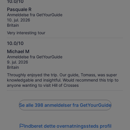
10.0/10
10.0
Pasquale R
ud
Anmeldelse fra GetYourGuide
af
10. jul. 2026
10
Britain
Very interesting tour
10.0/10
10.0
Michael M
ud
Anmeldelse fra GetYourGuide
af
9. jul. 2026
10
Britain
Throughly enjoyed the trip. Our guide, Tomass, was super
knowledgable and insightful. Would recommend this trip to
anyone wanting to visit Hill of Crosses
Se alle 398 anmeldelser fra GetYourGuide
Indberet dette overnatningssteds profil