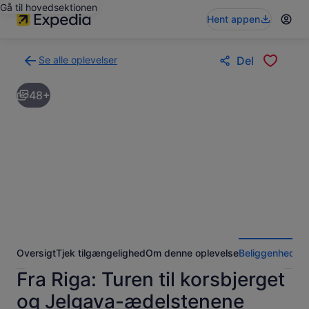
Gå til hovedsektionen
Hent appen
Se alle oplevelser
Del
Tilbage
til
48+
siden
med
søgeresultaterne
for
oplevelser
Oversigt
Tjek tilgængelighed
Om denne oplevelse
Beliggenhed
An
Fra Riga: Turen til korsbjerget
og Jelgava-ædelstenene