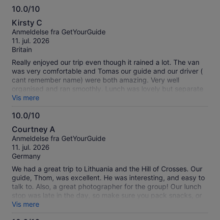
10.0/10
10.0
Kirsty C
ud
Anmeldelse fra GetYourGuide
af
11. jul. 2026
10
Britain
Really enjoyed our trip even though it rained a lot. The van
was very comfortable and Tomas our guide and our driver (
cant remember name) were both amazing. Very well
organised and ran smoothly. Lunch was lovely but separate
cost. Tomas was a knowledgeable and friendly guide .
Vis mere
Thank you for a fab day
10.0/10
10.0
Courtney A
ud
Anmeldelse fra GetYourGuide
af
11. jul. 2026
10
Germany
We had a great trip to Lithuania and the Hill of Crosses. Our
guide, Thom, was excellent. He was interesting, and easy to
talk to. Also, a great photographer for the group! Our lunch
stop was late in the day, so make sure you pack snacks, or
pick some up from the first stop (a quick gas station trip). I
Vis mere
recommend this trip!