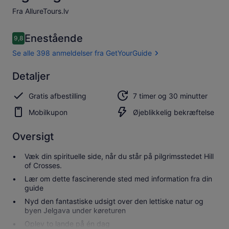
Fra AllureTours.lv
Anmeldelser
Enestående
9,8
9,8 ud af 10.
Se alle 398 anmeldelser fra GetYourGuide
Enestående
Detaljer
9.8
9.8 ud af 10
Se alle 398
Gratis afbestilling
7 timer og 30 minutter
anmeldelser
fra
Mobilkupon
Øjeblikkelig bekræftelse
GetYourGuide
Oversigt
Væk din spirituelle side, når du står på pilgrimsstedet Hill
of Crosses.
Lær om dette fascinerende sted med information fra din
guide
Nyd den fantastiske udsigt over den lettiske natur og
byen Jelgava under køreturen
Oplev to lande på én dag