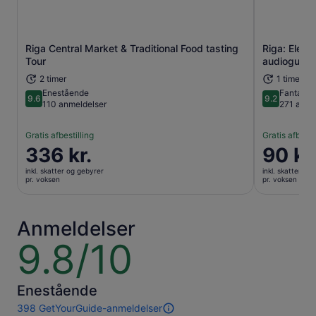
har i regionen.
Riga Central Market & Traditional Food tasting
Riga: Elekt
Åbner i en ny fane
Tour
audioguide
2 timer
1 time
Enestående
Fantasti
9.6
9.2
9.6 ud af 10
9.2 ud af 1
110 anmeldelser
271 anme
Gratis afbestilling
Gratis afbesti
Prisen
336 kr.
Prisen
90 kr
er
er
inkl. skatter og gebyrer
inkl. skatter og
336 kr.
90 kr.
pr. voksen
pr. voksen
pr.
pr.
voksen
voksen
Anmeldelser
9.8/10
9.8
ud
af
10
Enestående
398 GetYourGuide-anmeldelser
398