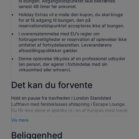
til loungen. Adgangstidspunktet skal bekræftes
senest 48 timer før ankomst.
Holiday Extras vil e-maile den kupon, du skal bruge
for at få adgang til loungen, den på
reservationstidspunktet accepteres ikke af loungen.
I overensstemmelse med EU's regler om
forbrugerrettigheder er reservation af oplevelser ikke
omfattet af fortrydelsesretten. Leverandørens
afbestillingspolitikker gælder.
Denne oplevelse tilbydes af en professionel udbyder
(en person, der agerer i forbindelse med sin
virksomhed eller erhverv).
Det kan du forvente
Hold en pause fra travlheden i London Standsted
Lufthavn med førsteklasses afslapning i Escape Lounge.
Du får ikke alene et øjebliks ro i en af Europas mest travle
lufthavne, men også adgang til en bred vifte af faciliteter,
Vis mere
både nyttige og luksuriøse, lige fra Wi-FI og tv til
champagnebar.
Beliggenhed
Escape Lounge er både rummelig, stilfuld og fyldt med