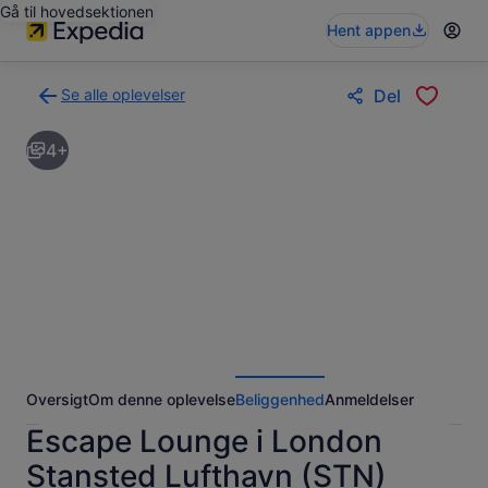
Gå til hovedsektionen
Hent appen
Se alle oplevelser
Del
Tilbage
til
4+
siden
med
søgeresultaterne
for
oplevelser
Oversigt
Om denne oplevelse
Beliggenhed
Anmeldelser
Escape Lounge i London
Stansted Lufthavn (STN)