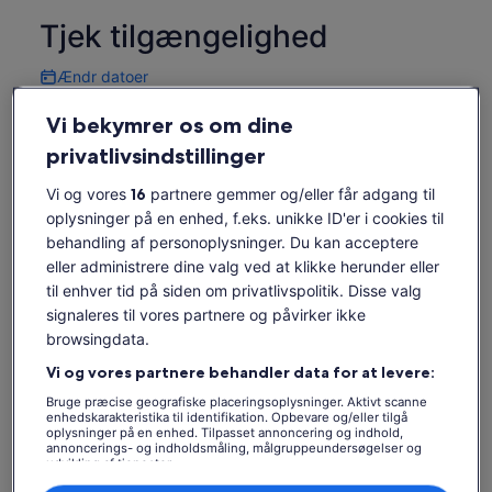
Tjek tilgængelighed
Ændr datoer
Ændr
datoer
Vi bekymrer os om dine
søn. 9. aug.
man. 10. aug.
tir. 11. aug.
ons. 12. aug.
tor. 1
-
-
-
-
privatlivsindstillinger
Indholdet på denne side kan være maskinoversat
Vi og vores
16
partnere gemmer og/eller får adgang til
oplysninger på en enhed, f.eks. unikke ID'er i cookies til
Se originalteksten (på engelsk)
Se billetter
Åbner
Giv os feedback om oversættelsen
behandling af personoplysninger. Du kan acceptere
i
eller administrere dine valg ved at klikke herunder eller
en
Hvad er inkluderet, og hvad
til enhver tid på siden om privatlivspolitik. Disse valg
ny
signaleres til vores partnere og påvirker ikke
fane
er ikke
browsingdata.
Vi og vores partnere behandler data for at levere:
3-timers adgang til Escape Lounge
Mad, sodavand og udvalgte alkoholholdige
Bruge præcise geografiske placeringsoplysninger. Aktivt scanne
enhedskarakteristika til identifikation. Opbevare og/eller tilgå
drikkevarer
oplysninger på en enhed. Tilpasset annoncering og indhold,
annoncerings- og indholdsmåling, målgruppeundersøgelser og
Wi-Fi, opladestationer, tv, aviser og blade
udvikling af tjenester.
Liste over partnere (leverandører)