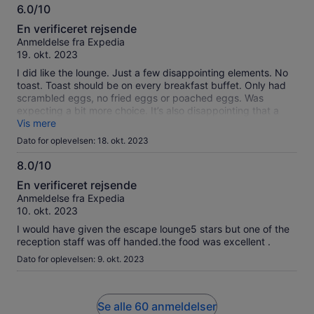
6.0/10
6.0
En verificeret rejsende
ud
Anmeldelse fra Expedia
af
19. okt. 2023
10
I did like the lounge. Just a few disappointing elements. No
toast. Toast should be on every breakfast buffet. Only had
scrambled eggs, no fried eggs or poached eggs. Was
expecting a bit more choice. It’s also disappointing that a
child price is the same as an adult price. My party and I did
Vis mere
not drink any alcohol. Be good if there was an option for
Dato for oplevelsen: 18. okt. 2023
alcohol or no alcohol. No alcohol could be a cheaper price.
Think you’d get more people booking.
8.0/10
8.0
En verificeret rejsende
ud
Anmeldelse fra Expedia
af
10. okt. 2023
10
I would have given the escape lounge5 stars but one of the
reception staff was off handed.the food was excellent .
Dato for oplevelsen: 9. okt. 2023
Se alle 60 anmeldelser