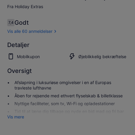
Fra Holiday Extras
Anmeldelser
Godt
7,4
7,4 ud af 10.
Vis alle 60 anmeldelser
Godt
Detaljer
7.4
7.4 ud af 10
Se alle 60
Mobilkupon
Øjeblikkelig bekræftelse
anmeldelser
Oversigt
Afslapning i luksuriøse omgivelser i en af Europas
travleste lufthavne
Åben for rejsende med ethvert flyselskab & billetklasse
Nyttige faciliteter, som tv, Wi-Fi og opladestationer
Tid til at læne dig tilbage og nyde en bid mad og fri bar
Vis mere