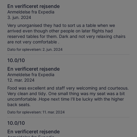
6.0
En verificeret rejsende
ud
Anmeldelse fra Expedia
af
3. jun. 2024
10
Very unorganised they had to sort us a table when we
arrived even though other people on later flights had
reserved tables for them. Dark and not very relaxing chairs
are not very comfortable .
Dato for oplevelsen: 2. jun. 2024
10.0/10
10.0
En verificeret rejsende
ud
Anmeldelse fra Expedia
af
12. mar. 2024
10
Food was excellent and staff very welcoming and courteous.
Very clean and tidy. One small thing was my seat was a bit
uncomfortable .Hope next time I'll be lucky with the higher
back seats.
Dato for oplevelsen: 11. mar. 2024
10.0/10
10.0
En verificeret rejsende
ud