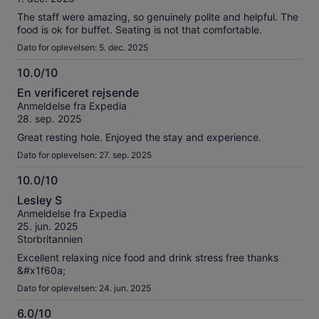
10
anmeldelser
The staff were amazing, so genuinely polite and helpful. The
food is ok for buffet. Seating is not that comfortable.
Dato for oplevelsen: 5. dec. 2025
10.0/10
10.0
En verificeret rejsende
ud
Anmeldelse fra Expedia
af
28. sep. 2025
10
Great resting hole. Enjoyed the stay and experience.
Dato for oplevelsen: 27. sep. 2025
10.0/10
10.0
Lesley S
ud
Anmeldelse fra Expedia
af
25. jun. 2025
10
Storbritannien
Excellent relaxing nice food and drink stress free thanks
&#x1f60a;
Dato for oplevelsen: 24. jun. 2025
6.0/10