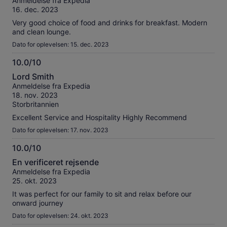
Anmeldelse fra Expedia
af
16. dec. 2023
10
Very good choice of food and drinks for breakfast. Modern
and clean lounge.
Dato for oplevelsen: 15. dec. 2023
10.0/10
10.0
Lord Smith
ud
Anmeldelse fra Expedia
af
18. nov. 2023
10
Storbritannien
Excellent Service and Hospitality Highly Recommend
Dato for oplevelsen: 17. nov. 2023
10.0/10
10.0
En verificeret rejsende
ud
Anmeldelse fra Expedia
af
25. okt. 2023
10
It was perfect for our family to sit and relax before our
onward journey
Dato for oplevelsen: 24. okt. 2023