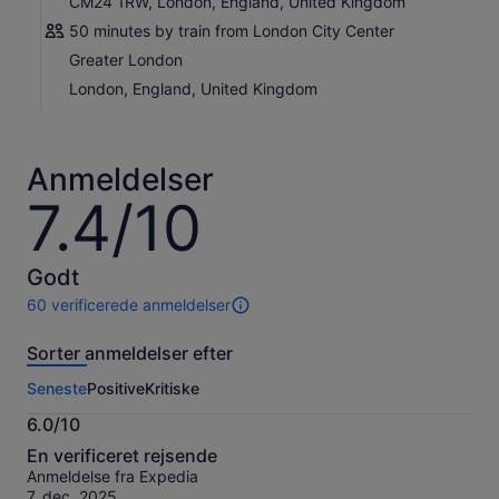
CM24 1RW, London, England, United Kingdom
50 minutes by train from London City Center
Greater London
London, England, United Kingdom
Anmeldelser
7.4/10
7.4
ud
af
10
Godt
60 verificerede anmeldelser
60
anmeldelser
Sorter anmeldelser efter
af
denne
Seneste
Positive
Kritiske
oplevelse.
Flere
6.0/10
oplysninger
6.0
om
En verificeret rejsende
ud
vores
Anmeldelse fra Expedia
af
verificerede
7. dec. 2025