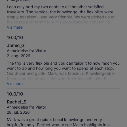
Rabat was easy. Thank you Christopher. This tour was a
10
highlight of our trip. We would highly recommend booking.
I can only add my two cents to all the other satisfied
travellers. The service, the knowledge, the flexibility were
simply excellent - and very friendly. We were picked up at
the cruise port terminal, a misunderstanding concerning
luggage was swiftly and efficiently resolved at no cost to us,
Vis mere
the tour was great, the lunch restaurant suggested likewise.
10.0/10
Warmly recommended.
10.0
Jamie_G
ud
Anmeldelse fra Viator
af
2. aug. 2026
10
The trip is very flexible and you can tailor it to how much you
want to do and how long you want to spend at each stop.
Our driver and guide, Mark, was fabulous. Knowledgeable,
friendly and courteous. We were travelling with elderly
parents and he couldn’t have been more thoughtful or
Vis mere
helpful. The itinerary was great - there is loads to explore
10.0/10
and we really enjoyed it.
10.0
Rachel_S
ud
Anmeldelse fra Viator
af
28. jul. 2026
10
Mark was a great quide. Local knowledge and very
helpful/friendly. Perfect way to see Malta highlights in a