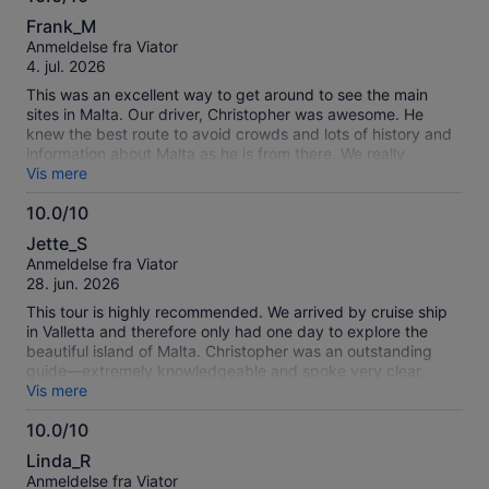
10.0
Frank_M
ud
Anmeldelse fra Viator
af
4. jul. 2026
10
This was an excellent way to get around to see the main
sites in Malta. Our driver, Christopher was awesome. He
knew the best route to avoid crowds and lots of history and
information about Malta as he is from there. We really
enjoyed chatting with him as well as all the sites we saw.
Vis mere
10.0/10
10.0
Jette_S
ud
Anmeldelse fra Viator
af
28. jun. 2026
10
This tour is highly recommended. We arrived by cruise ship
in Valletta and therefore only had one day to explore the
beautiful island of Malta. Christopher was an outstanding
guide—extremely knowledgeable and spoke very clear,
easy-to-understand English. He had many excellent
Vis mere
suggestions for beautiful places to visit, and the entire day
10.0/10
was tailored to our wishes. He also made sure we visited the
10.0
sights in the opposite order of the tour buses, which meant
Linda_R
we avoided the large crowds. It was a fantastic experience,
ud
Anmeldelse fra Viator
and we couldn’t have asked for a better guide.