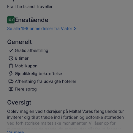
Fra The Island Traveller
Enestående
10.0
10.0 ud af 10
Se alle 198 anmeldelser fra Viator
Generelt
Gratis afbestilling
8 timer
Mobilkupon
Øjeblikkelig bekræftelse
Afhentning fra udvalgte hoteller
Flere sprog
Oversigt
Oplev magien ved tidsrejser på Malta! Vores fængslende tur
inviterer dig til at træde ind i fortiden og udforske storheden
ved forhistoriske maltesiske monumenter. Vi låser op for
mysterierne om de gamle vidundere, der går forud for selv
Vis mere