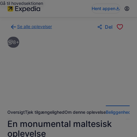
Gå til hovedsektionen
Hent appen
Se alle oplevelser
Del
Tilbage
til
8+
siden
med
søgeresultaterne
for
oplevelser
Oversigt
Tjek tilgængelighed
Om denne oplevelse
Beliggenhed
An
En monumental maltesisk
oplevelse