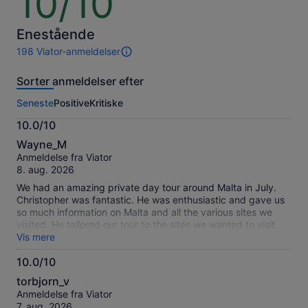
10/10
ud
af
10
Enestående
198 Viator-anmeldelser
198
anmeldelser
Sorter anmeldelser efter
af
denne
Seneste
Positive
Kritiske
oplevelse.
Flere
10.0/10
oplysninger
10.0
om
Wayne_M
ud
vores
Anmeldelse fra Viator
af
verificerede
8. aug. 2026
10
anmeldelser
We had an amazing private day tour around Malta in July.
Christopher was fantastic. He was enthusiastic and gave us
so much information on Malta and all the various sites we
visited. He tailored our tour to the sites we wanted to visit.
There is no way we could have covered everything without
Vis mere
doing a tour like this. He added in a few spots we hadn't
10.0/10
thought of. Highlights were Hagar Qim and Mnajdra, Mosta
10.0
Cathedral, the Three Cities, and the pirate museum at St
torbjorn_v
Thomas tower. The cart ruts were fascinating and the view
ud
Anmeldelse fra Viator
from the Dingli Cliffs was gorgeous. Pickup and dropoff from
af
7. aug. 2026