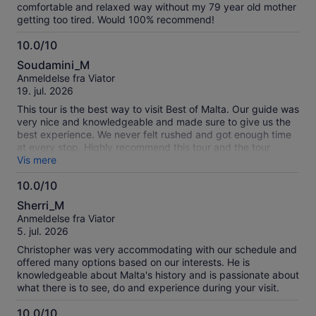
comfortable and relaxed way without my 79 year old mother
getting too tired. Would 100% recommend!
10.0/10
10.0
Soudamini_M
ud
Anmeldelse fra Viator
af
19. jul. 2026
10
This tour is the best way to visit Best of Malta. Our guide was
very nice and knowledgeable and made sure to give us the
best experience. We never felt rushed and got enough time
at every stop. Highly recommend this tour and the tour
guide.
Vis mere
10.0/10
10.0
Sherri_M
ud
Anmeldelse fra Viator
af
5. jul. 2026
10
Christopher was very accommodating with our schedule and
offered many options based on our interests. He is
knowledgeable about Malta's history and is passionate about
what there is to see, do and experience during your visit.
10.0/10