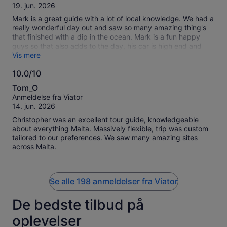
af
19. jun. 2026
10
Mark is a great guide with a lot of local knowledge. We had a
really wonderful day out and saw so many amazing thing's
that finished with a dip in the ocean. Mark is a fun happy
guys so that also adds to the day, his car is high end and
extremely comfortable and spacious. We had a fantastic day
Vis mere
seeing the sights and ruins of Malta
10.0/10
10.0
Tom_O
ud
Anmeldelse fra Viator
af
14. jun. 2026
10
Christopher was an excellent tour guide, knowledgeable
about everything Malta. Massively flexible, trip was custom
tailored to our preferences. We saw many amazing sites
across Malta.
Se alle 198 anmeldelser fra Viator
De bedste tilbud på
oplevelser