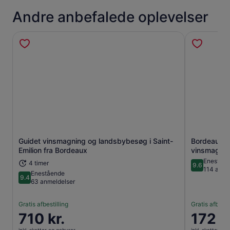
Andre anbefalede oplevelser
Guidet vinsmagning og landsbybesøg i Saint-
Bordeaux: A
Åbner i en ny fane
Emilion fra Bordeaux
vinsmagni
Eneståe
4 timer
9.6
9.6 ud af 1
114 anme
Enestående
9.4
9.4 ud af 10
63 anmeldelser
Gratis afbestilling
Gratis afbesti
Prisen
710 kr.
Prisen
172 k
er
er