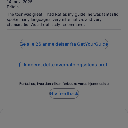
af
14. nov. 2025
10
Britain
The tour was great. I had Raf as my guide, he was fantastic,
spoke many languages, very informative, and very
charismatic. Would definitely recommend.
Se alle 26 anmeldelser fra GetYourGuide
Indberet dette overnatningssteds profil
Fortæl os, hvordan vi kan forbedre vores hjemmeside
Giv feedback