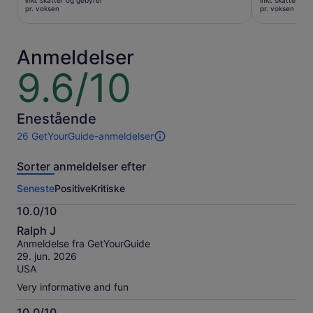
inkl. skatter og gebyrer
inkl. skatter og
710 kr.
172 kr.
pr. voksen
pr. voksen
pr.
pr.
voksen
voksen
Anmeldelser
9.6/10
9.6
ud
af
10
Enestående
26 GetYourGuide-anmeldelser
26
anmeldelser
Sorter anmeldelser efter
af
denne
Seneste
Positive
Kritiske
oplevelse.
Flere
10.0/10
oplysninger
10.0
om
Ralph J
ud
vores
Anmeldelse fra GetYourGuide
af
verificerede
29. jun. 2026
10
anmeldelser
USA
Very informative and fun
10.0/10