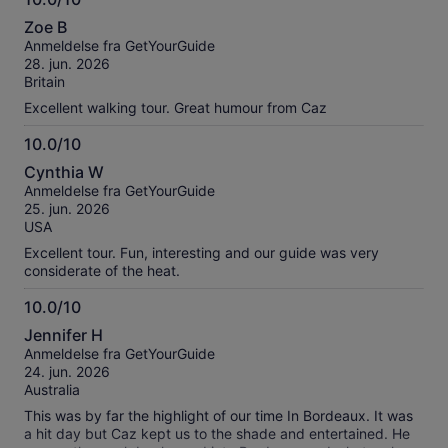
10.0
Zoe B
ud
Anmeldelse fra GetYourGuide
af
28. jun. 2026
10
Britain
Excellent walking tour. Great humour from Caz
10.0/10
10.0
Cynthia W
ud
Anmeldelse fra GetYourGuide
af
25. jun. 2026
10
USA
Excellent tour. Fun, interesting and our guide was very
considerate of the heat.
10.0/10
10.0
Jennifer H
ud
Anmeldelse fra GetYourGuide
af
24. jun. 2026
10
Australia
This was by far the highlight of our time In Bordeaux. It was
a hit day but Caz kept us to the shade and entertained. He