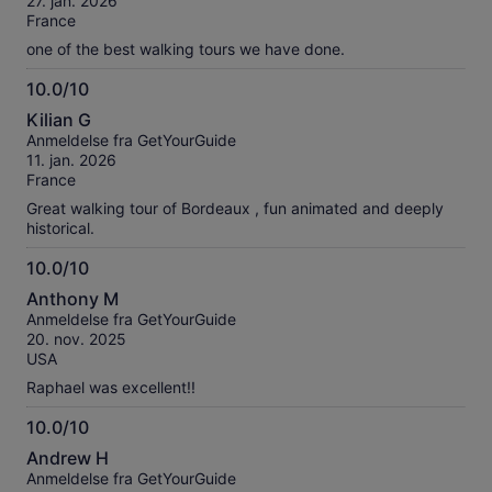
27. jan. 2026
10
France
one of the best walking tours we have done.
10.0/10
10.0
Kilian G
ud
Anmeldelse fra GetYourGuide
af
11. jan. 2026
10
France
Great walking tour of Bordeaux , fun animated and deeply
historical.
10.0/10
10.0
Anthony M
ud
Anmeldelse fra GetYourGuide
af
20. nov. 2025
10
USA
Raphael was excellent!!
10.0/10
10.0
Andrew H
ud
Anmeldelse fra GetYourGuide