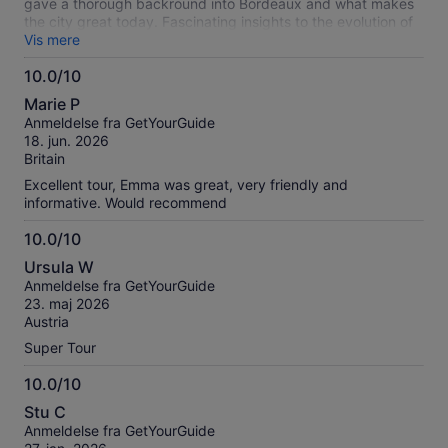
gave a thorough backround into Bordeaux and what makes
the city great today. Fascinating insights to the evolution of
the wine trade and linked with it's past. If you are in
Vis mere
Bordeaux, do this tour. It is Excellent and you wont regret it.
10.0/10
10.0
Marie P
ud
Anmeldelse fra GetYourGuide
af
18. jun. 2026
10
Britain
Excellent tour, Emma was great, very friendly and
informative. Would recommend
10.0/10
10.0
Ursula W
ud
Anmeldelse fra GetYourGuide
af
23. maj 2026
10
Austria
Super Tour
10.0/10
10.0
Stu C
ud
Anmeldelse fra GetYourGuide
af