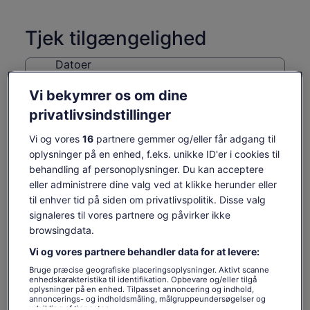
Tjek tilgængelighed
Datoer
tors. d. 6. aug. - tors. d. 20. aug.
Vi bekymrer os om dine
Rejsende
privatlivsindstillinger
1 voksen
Vi og vores
16
partnere gemmer og/eller får adgang til
tor. 6. aug.
fre. 7. aug.
lør. 8. aug.
søn. 9. aug.
man. 1
oplysninger på en enhed, f.eks. unikke ID'er i cookies til
behandling af personoplysninger. Du kan acceptere
-
105 kr.
209 kr.
209 kr.
209
eller administrere dine valg ved at klikke herunder eller
Indholdet på denne side kan være maskinoversat
til enhver tid på siden om privatlivspolitik. Disse valg
signaleres til vores partnere og påvirker ikke
Se originalteksten (på engelsk)
Prisen
105 kr.
Åbner
Giv os feedback om oversættelsen
Se billetter
er
browsingdata.
inkl. skatter og gebyrer
i
105 kr.
pr. voksen
Vi og vores partnere behandler data for at levere:
en
pr.
ny
Hvad er inkluderet, og hvad
Bruge præcise geografiske placeringsoplysninger. Aktivt scanne
voksen
fane
enhedskarakteristika til identifikation. Opbevare og/eller tilgå
oplysninger på en enhed. Tilpasset annoncering og indhold,
er ikke
annoncerings- og indholdsmåling, målgruppeundersøgelser og
udvikling af tjenester.