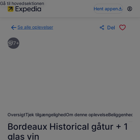
Gå til hovedsektionen
Hent appen
Se alle oplevelser
Del
Tilbage
til
7+
siden
med
søgeresultaterne
for
oplevelser
Oversigt
Tjek tilgængelighed
Om denne oplevelse
Beliggenhed
Of
Bordeaux Historical gåtur + 1
glas vin