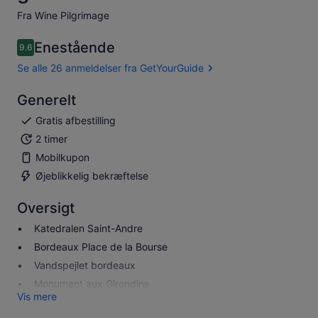
Fra Wine Pilgrimage
Enestående
9.6
9.6 ud af 10
Se alle 26 anmeldelser fra GetYourGuide
Generelt
Gratis afbestilling
2 timer
Mobilkupon
Øjeblikkelig bekræftelse
Oversigt
Katedralen Saint-Andre
Bordeaux Place de la Bourse
Vandspejlet bordeaux
Monument aux Girondins
Vis mere