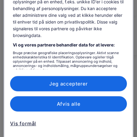
lør. 8. aug.
søn. 9. aug.
man. 10. aug.
tir. 11. aug.
ons. 1
oplysninger på en enhed, f.eks. unikke ID'er i cookies til
Epic Photo Opportunities – Fang betagende landskaber og
behandling af personoplysninger. Du kan acceptere
-
897 kr.
897 kr.
897 kr.
897
unikke klippeformationer undervejs.
eller administrere dine valg ved at klikke herunder eller
Lokale ekspertguider – Lær om regionens skjulte historie og
Indholdet på denne side kan være maskinoversat
til enhver tid på siden om privatlivspolitik. Disse valg
legender fra vores erfarne, passionerede chauffører.
Se originalteksten (på engelsk)
Prisen
897 kr.
signaleres til vores partnere og påvirker ikke
Hvis du leder efter spænding, landskaber og et unikt
Åbner
Giv os feedback om oversættelsen
er
browsingdata.
Se billetter
perspektiv på Cappadocia, er dette turen for dig!
inkl. skatter og gebyrer
i
897 kr.
pr. rejsende*
en
Vi og vores partnere behandler data for at levere:
pr.
Hvad er inkluderet, og hvad
*Få en lavere pris ved at vælge mere end to
ny
voksne
rejsende*
Bruge præcise geografiske placeringsoplysninger. Aktivt scanne
fane
er ikke
enhedskarakteristika til identifikation. Opbevare og/eller tilgå
*Få
oplysninger på en enhed. Tilpasset annoncering og indhold,
en
annoncerings- og indholdsmåling, målgruppeundersøgelser og
udvikling af tjenester.
lavere
Parkeringsafgifter
Liste over partnere (leverandører)
pris
✔️ 4x4 Jeep for off-road oplevelse
ved
Jeg accepterer
✔️ Sunset udsigt besøg
at
Privat transport
vælge
mere
✔️ Professionel chauffør/guide
Afvis alle
end
Snacks
to
⚡ Personlige udgifter
voksne
Vis formål
Godt at vide, før du booker