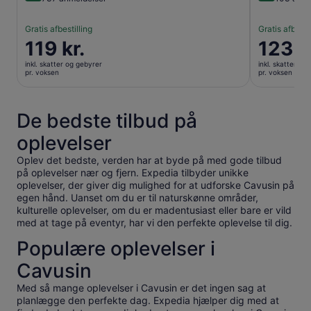
Gratis afbestilling
Gratis afbesti
Prisen
119 kr.
Prisen
123 k
er
er
inkl. skatter og gebyrer
inkl. skatter og
119 kr.
123 kr.
pr. voksen
pr. voksen
pr.
pr.
voksen
voksen
De bedste tilbud på
oplevelser
Oplev det bedste, verden har at byde på med gode tilbud
på oplevelser nær og fjern. Expedia tilbyder unikke
oplevelser, der giver dig mulighed for at udforske Cavusin på
egen hånd. Uanset om du er til naturskønne områder,
kulturelle oplevelser, om du er madentusiast eller bare er vild
med at tage på eventyr, har vi den perfekte oplevelse til dig.
Populære oplevelser i
Cavusin
Med så mange oplevelser i Cavusin er det ingen sag at
planlægge den perfekte dag. Expedia hjælper dig med at