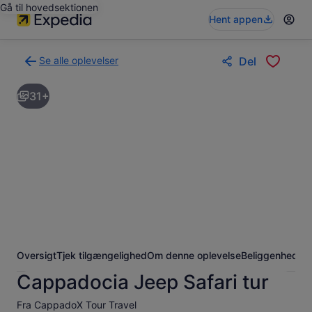
Gå til hovedsektionen
Hent appen
Se alle oplevelser
Del
Tilbage
til
31+
siden
med
søgeresultaterne
for
oplevelser
Oversigt
Tjek tilgængelighed
Om denne oplevelse
Beliggenhed
Of
Cappadocia Jeep Safari tur
Fra CappadoX Tour Travel