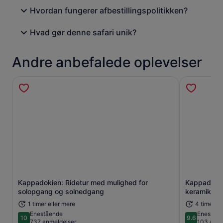
Hvordan fungerer afbestillingspolitikken?
Hvad gør denne safari unik?
Andre anbefalede oplevelser
Kappadokien: Ridetur med mulighed for
Kappadokie
Åbner i en ny fane
solopgang og solnedgang
keramik
1 timer eller mere
4 timer
Enestående
Eneståe
10
9.6
10 ud af 10
9.6 ud af 1
737 anmeldelser
103 anme