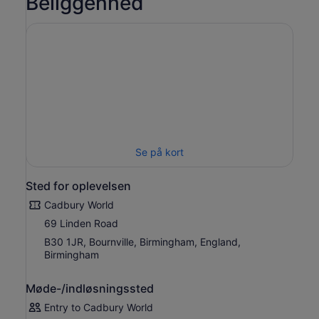
Beliggenhed
vores helt nye Cadbury Chocolate Quest-forlystelse!
Desuden vil en lang række Cadbury-figurer tage dig med
på en eventyrlig rejse i 4D-biografoplevelsen Chocolate
Adventure, komplet med bevægelige sæder! Der er så
meget at se og gøre for hele familien, når du går på
opdagelse i Cadburys fantastiske verden!
Se på kort
Sted for oplevelsen
Cadbury World
69 Linden Road
B30 1JR, Bournville, Birmingham, England,
Birmingham
Møde-/indløsningssted
Entry to Cadbury World