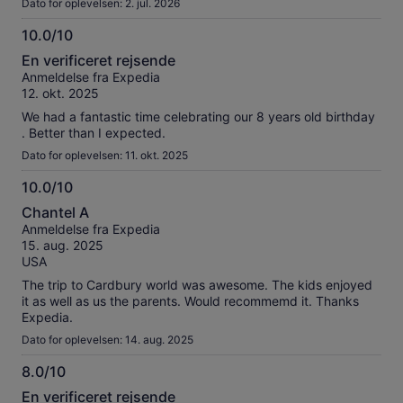
Dato for oplevelsen: 2. jul. 2026
10.0/10
10.0
En verificeret rejsende
ud
Anmeldelse fra Expedia
af
12. okt. 2025
10
We had a fantastic time celebrating our 8 years old birthday
. Better than I expected.
Dato for oplevelsen: 11. okt. 2025
10.0/10
10.0
Chantel A
ud
Anmeldelse fra Expedia
af
15. aug. 2025
10
USA
The trip to Cardbury world was awesome. The kids enjoyed
it as well as us the parents. Would recommemd it. Thanks
Expedia.
Dato for oplevelsen: 14. aug. 2025
8.0/10
8.0
En verificeret rejsende