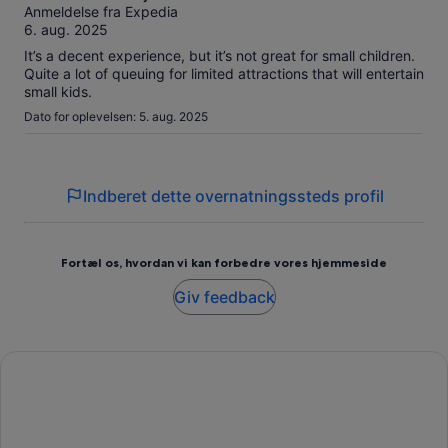
ud
Anmeldelse fra Expedia
af
6. aug. 2025
10
It’s a decent experience, but it’s not great for small children.
Quite a lot of queuing for limited attractions that will entertain
small kids.
Dato for oplevelsen: 5. aug. 2025
Indberet dette overnatningssteds profil
Fortæl os, hvordan vi kan forbedre vores hjemmeside
Giv feedback