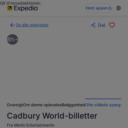
Gå til hovedsektionen
Hent appen
Se alle oplevelser
Del
Tilbage
til
5+
siden
med
søgeresultaterne
for
oplevelser
Oversigt
Om denne oplevelse
Beliggenhed
Ofte stillede spørgsmå
Cadbury World-billetter
Fra Merlin Entertainments