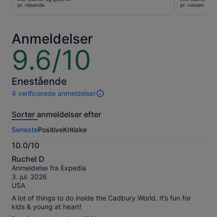
328 kr.
89 kr.
pr. rejsende
pr. voksen
pr.
pr.
rejsende
voksen
Anmeldelser
9.6/10
9.6
ud
af
10
Enestående
4 verificerede anmeldelser
4
anmeldelser
Sorter anmeldelser efter
af
denne
Seneste
Positive
Kritiske
oplevelse.
Flere
10.0/10
oplysninger
10.0
om
Ruchel D
ud
vores
Anmeldelse fra Expedia
af
verificerede
3. jul. 2026
10
anmeldelser
USA
A lot of things to do inside the Cadbury World. It’s fun for
kids & young at heart!