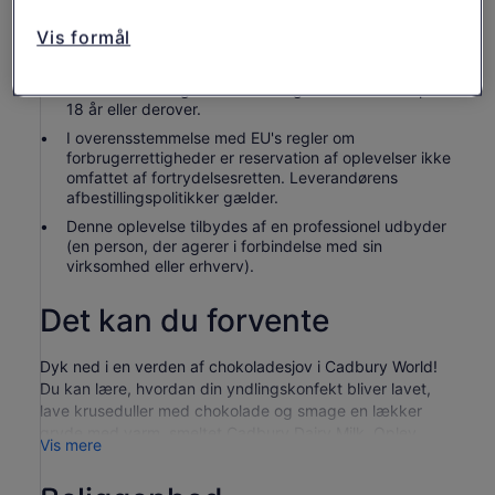
Denne attraktion er selvguidet
Vis formål
Afsæt venligst to timer til dit besøg
Børn under 2 år er gratis. Børn på 15 år og derunder
skal være ledsaget eller overvåget af en voksen på
18 år eller derover.
I overensstemmelse med EU's regler om
forbrugerrettigheder er reservation af oplevelser ikke
omfattet af fortrydelsesretten. Leverandørens
afbestillingspolitikker gælder.
Denne oplevelse tilbydes af en professionel udbyder
(en person, der agerer i forbindelse med sin
virksomhed eller erhverv).
Det kan du forvente
Dyk ned i en verden af chokoladesjov i Cadbury World!
Du kan lære, hvordan din yndlingskonfekt bliver lavet,
lave kruseduller med chokolade og smage en lækker
gryde med varm, smeltet Cadbury Dairy Milk. Oplev
Vis mere
kakaobønnens oprindelse og historien om nationens
foretrukne chokolademærke, før du hopper om bord på