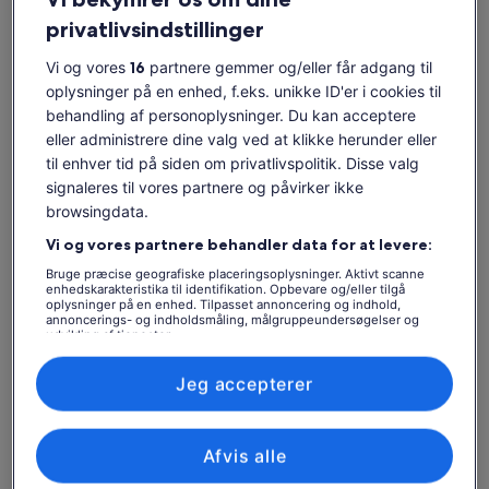
Datoer
privatlivsindstillinger
søn. d. 9. aug. - søn. d. 23. aug.
Vi og vores
16
partnere gemmer og/eller får adgang til
Rejsende
oplysninger på en enhed, f.eks. unikke ID'er i cookies til
1 voksen
behandling af personoplysninger. Du kan acceptere
eller administrere dine valg ved at klikke herunder eller
søn. 9. aug.
man. 10. aug.
tir. 11. aug.
ons. 12. aug.
tor. 1
til enhver tid på siden om privatlivspolitik. Disse valg
-
-
-
-
signaleres til vores partnere og påvirker ikke
browsingdata.
Indholdet på denne side kan være maskinoversat
Vi og vores partnere behandler data for at levere:
Se originalteksten (på engelsk)
Se billetter
Åbner
Giv os feedback om oversættelsen
Bruge præcise geografiske placeringsoplysninger. Aktivt scanne
i
enhedskarakteristika til identifikation. Opbevare og/eller tilgå
en
oplysninger på en enhed. Tilpasset annoncering og indhold,
Hvad er inkluderet, og hvad
annoncerings- og indholdsmåling, målgruppeundersøgelser og
ny
udvikling af tjenester.
fane
er ikke
Liste over partnere (leverandører)
Jeg accepterer
Adgang til Cadbury World
Godt at vide, før du booker
Afvis alle