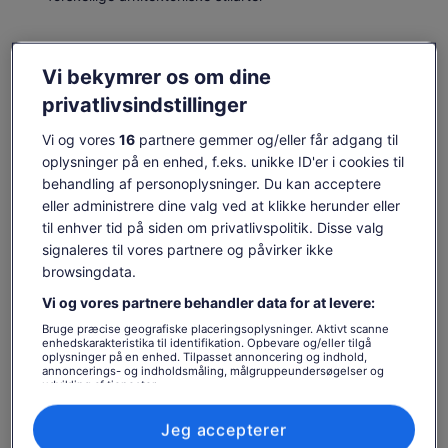
Vi bekymrer os om dine
Tjek tilgængelighed
privatlivsindstillinger
Ændr datoer
Ændr
Vi og vores
16
partnere gemmer og/eller får adgang til
datoer
oplysninger på en enhed, f.eks. unikke ID'er i cookies til
tor. 13. aug.
fre. 14. aug.
lør. 15. aug.
søn. 16. aug.
man. 17. aug.
behandling af personoplysninger. Du kan acceptere
-
-
131 kr.
-
-
eller administrere dine valg ved at klikke herunder eller
til enhver tid på siden om privatlivspolitik. Disse valg
Indholdet på denne side kan være maskinoversat
signaleres til vores partnere og påvirker ikke
Se originalteksten (på engelsk)
Prisen
131 kr.
browsingdata.
Åbner
Giv os feedback om oversættelsen
Se billetter
er
inkl. skatter og gebyrer
i
131 kr.
pr. voksen
Vi og vores partnere behandler data for at levere:
en
pr.
ny
Bruge præcise geografiske placeringsoplysninger. Aktivt scanne
Hvad er inkluderet, og hvad
voksen
fane
enhedskarakteristika til identifikation. Opbevare og/eller tilgå
oplysninger på en enhed. Tilpasset annoncering og indhold,
er ikke
annoncerings- og indholdsmåling, målgruppeundersøgelser og
udvikling af tjenester.
Liste over partnere (leverandører)
Guide
Jeg accepterer
En lydmodtager udlånes for at gøre det muligt at