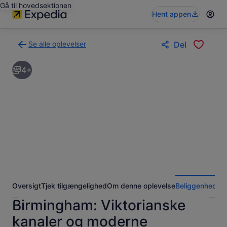
Gå til hovedsektionen
Hent appen
Se alle oplevelser
Del
Tilbage
til
4+
siden
med
søgeresultaterne
for
oplevelser
Oversigt
Tjek tilgængelighed
Om denne oplevelse
Beliggenhed
An
Birmingham: Viktorianske
kanaler og moderne