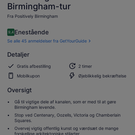
Birmingham-tur
Fra Positively Birmingham
Anmeldelser
Enestående
9,4
9,4 ud af 10.
Se alle 45 anmeldelser fra GetYourGuide
Enestående
Detaljer
9.4
9.4 ud af 10
Se alle 45
Gratis afbestilling
2 timer
anmeldelser
fra
Mobilkupon
Øjeblikkelig bekræftelse
GetYourGuide
Oversigt
Gå til vigtige dele af kanalen, som er med til at gøre
Birmingham levende.
Stop ved Centenary, Oozells, Victoria og Chamberlain
Squares.
Overvej vigtig offentlig kunst og værdsæt de mange
forskellige arkitektoniske stilarter