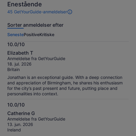
10
Enestående
45 GetYourGuide-anmeldelser
45
anmeldelser
Sorter anmeldelser efter
af
denne
Seneste
Positive
Kritiske
oplevelse.
Flere
10.0/10
oplysninger
10.0
om
Elizabeth T
ud
vores
Anmeldelse fra GetYourGuide
af
verificerede
18. jul. 2026
10
anmeldelser
Britain
Jonathan is an exceptional guide. With a deep connection
and appreciation of Birmingham, he shares his enthusiasm
for the city’s past present and future, putting place and
personalities into context.
10.0/10
10.0
Catherine G
ud
Anmeldelse fra GetYourGuide
af
13. jun. 2026
10
Ireland