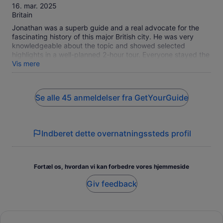
af
16. mar. 2025
10
Britain
Jonathan was a superb guide and a real advocate for the
fascinating history of this major British city. He was very
knowledgeable about the topic and showed selected
highlights in a well-planned 2-hour tour. Everyone stayed the
course, despite a very cold wind, which is great testament to
Vis mere
Jonathan's enthusiasm and an obvious pride in Birmingham
(despite it not being his native city)! If you are looking for a
great introduction to the city's highlights is a short and easily
Se alle 45 anmeldelser fra GetYourGuide
accessible walk, this tour is highly recommended. I have
drive through (by motorway) and changed trains and
attended conferences at Birmingham many times, but never
taken time to actually visit the city before now. Surprise
Indberet dette overnatningssteds profil
yourself with the sights and stories of this city, which is
constantly reinventing itself. Bravo Jonathan!
Fortæl os, hvordan vi kan forbedre vores hjemmeside
Giv feedback