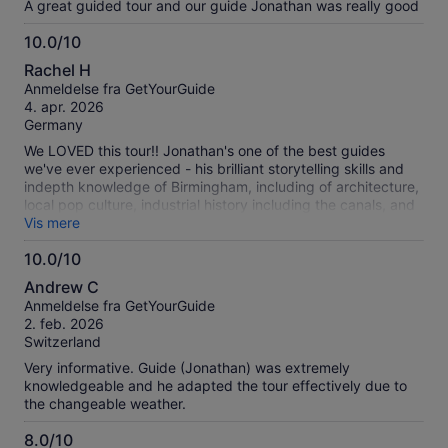
A great guided tour and our guide Jonathan was really good
10.0/10
10.0
Rachel H
ud
Anmeldelse fra GetYourGuide
af
4. apr. 2026
10
Germany
We LOVED this tour!! Jonathan's one of the best guides
we've ever experienced - his brilliant storytelling skills and
indepth knowledge of Birmingham, including of architecture,
local pop culture, industrial history including the canals, and
of course Peaky Blinders sites, made the tour both
Vis mere
informative and entertaining. Looking forward to returning to
10.0/10
Birmingham for more of Jonathan's other tours!
10.0
Andrew C
ud
Anmeldelse fra GetYourGuide
af
2. feb. 2026
10
Switzerland
Very informative. Guide (Jonathan) was extremely
knowledgeable and he adapted the tour effectively due to
the changeable weather.
8.0/10