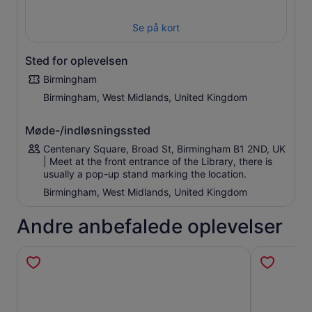
victorianernes enorme indsats for at gøre den spirende
by til et forbillede for andre. Dette var hjemstedet for
Se på kort
Civic Gospel med den kommunale revolution, hvor der
blev gjort en indsats for at uddanne, bringe rent vand til
byen og fjerne dårlige boliger.
Sted for oplevelsen
Moderne arkitektur er overalt, og turen gennem byens
Birmingham
torve giver en forståelse af den måde, gammelt og nyt er
Birmingham, West Midlands, United Kingdom
blevet integreret i den moderne by.
Møde-/indløsningssted
Centenary Square, Broad St, Birmingham B1 2ND, UK
| Meet at the front entrance of the Library, there is
usually a pop-up stand marking the location.
Birmingham, West Midlands, United Kingdom
Andre anbefalede oplevelser