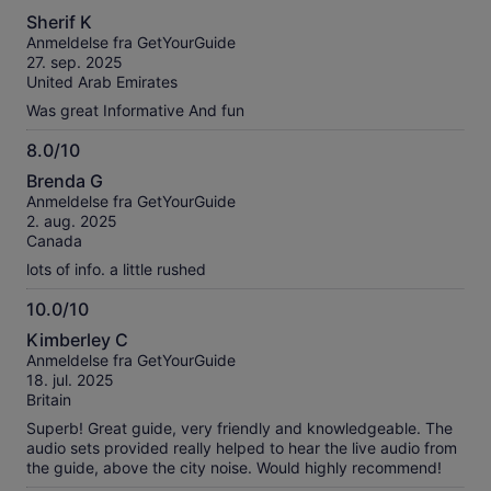
8.0
Sherif K
ud
Anmeldelse fra GetYourGuide
af
27. sep. 2025
10
United Arab Emirates
Was great Informative And fun
8.0/10
8.0
Brenda G
ud
Anmeldelse fra GetYourGuide
af
2. aug. 2025
10
Canada
lots of info. a little rushed
10.0/10
10.0
Kimberley C
ud
Anmeldelse fra GetYourGuide
af
18. jul. 2025
10
Britain
Superb! Great guide, very friendly and knowledgeable. The
audio sets provided really helped to hear the live audio from
the guide, above the city noise. Would highly recommend!