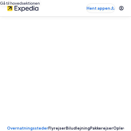
Gå til hovedsektionen
Hent appen
Overnatningssteder
Flyrejser
Biludlejning
Pakkerejser
Oplevels