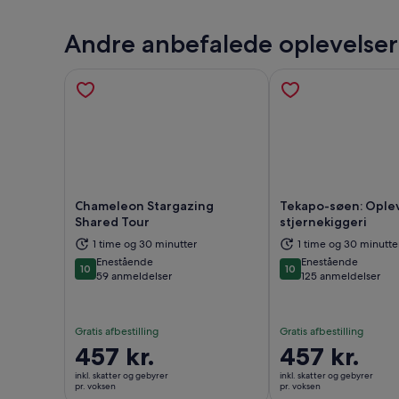
Andre anbefalede oplevelser
Chameleon Stargazing
Tekapo-søen: Oplev
Shared Tour
stjernekiggeri
Åbner i en ny fane
Åbne
1 time og 30 minutter
1 time og 30 minutte
Enestående
Enestående
10
10
10 ud af 10
10 ud af 10
59 anmeldelser
125 anmeldelser
Gratis afbestilling
Gratis afbestilling
Prisen
457 kr.
Prisen
457 kr.
er
er
inkl. skatter og gebyrer
inkl. skatter og gebyrer
457 kr.
457 kr.
pr. voksen
pr. voksen