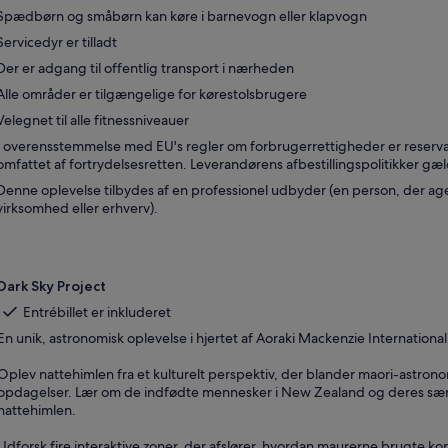
Spædbørn og småbørn kan køre i barnevogn eller klapvogn
Servicedyr er tilladt
Der er adgang til offentlig transport i nærheden
Alle områder er tilgængelige for kørestolsbrugere
Velegnet til alle fitnessniveauer
I overensstemmelse med EU's regler om forbrugerrettigheder er reservat
omfattet af fortrydelsesretten. Leverandørens afbestillingspolitikker gæl
Denne oplevelse tilbydes af en professionel udbyder (en person, der age
virksomhed eller erhverv).
Dark Sky Project
Entrébillet er inkluderet
En unik, astronomisk oplevelse i hjertet af Aoraki Mackenzie Internationa
Oplev nattehimlen fra et kulturelt perspektiv, der blander maori-astro
opdagelser. Lær om de indfødte mennesker i New Zealand og deres særli
nattehimlen.
Udforsk fire interaktive zoner, der afslører, hvordan maurerne brugte kon