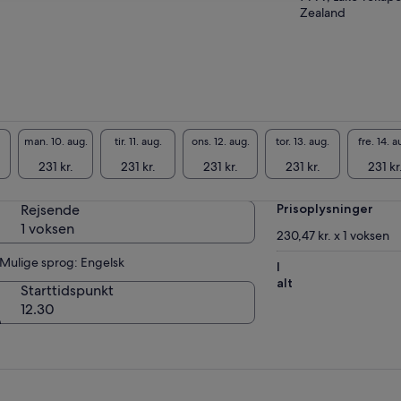
Zealand
kevækkende, lærerig og underholdende,
ne rejse vil helt sikkert ændre dit syn på den
st mulige måde. En verdensnyhed – denne
endørs oplevelse er et must på alle
seplaner, uanset om du bor i Tekapo eller bare
ger forbi.
man. 10. aug.
tir. 11. aug.
ons. 12. aug.
tor. 13. aug.
fre. 14. a
231 kr.
231 kr.
231 kr.
231 kr.
231 kr
Rejsende
Prisoplysninger
1 voksen
230,47 kr. x 1 voksen
Mulige sprog: Engelsk
I
alt
Starttidspunkt
12.30