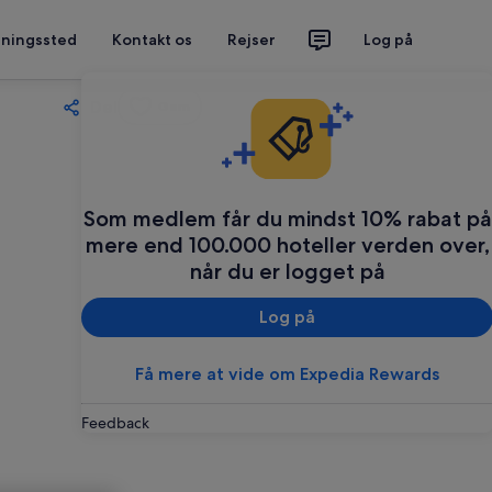
tningssted
Kontakt os
Rejser
Log på
Del
Gem
Som medlem får du mindst 10% rabat på
mere end 100.000 hoteller verden over,
når du er logget på
Log på
Få mere at vide om Expedia Rewards
Feedback