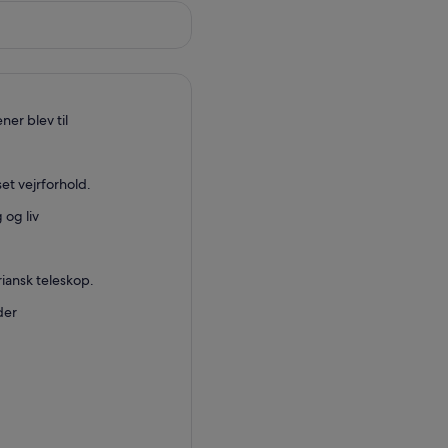
er blev til
set vejrforhold.
 og liv
riansk teleskop.
der