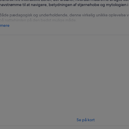
havstrømme til at navigere, betydningen af stjernehobe og mytologien i 
Både pædagogisk og underholdende, denne virkelig unikke oplevelse vil
på nattehimlen på den bedst mulige måde.
 mere
Se på kort