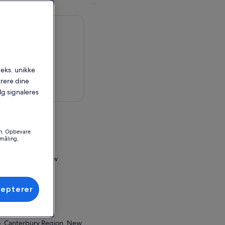
.eks. unikke
trere dine
 på kort
alg signaleres
en
on. Opbevare
småling,
o, Canterbury, New
ssted
cepterer
o, Canterbury Region, New