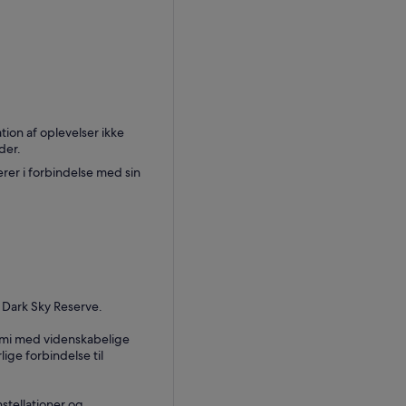
ion af oplevelser ikke
der.
rer i forbindelse med sin
l Dark Sky Reserve.
nomi med videnskabelige
ge forbindelse til
stellationer og