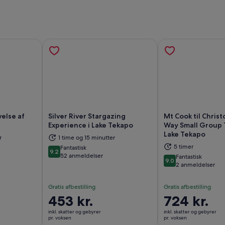
else af
Silver River Stargazing
Mt Cook til Chris
Experience i Lake Tekapo
Way Small Group 
Lake Tekapo
r i en ny fane
Åbner i en ny fane
Åb
r
1 time og 15 minutter
5 timer
Fantastisk
9.2
9.2 ud af 10
52 anmeldelser
Fantastisk
9.0
9.0 ud af 10
2 anmeldelser
Gratis afbestilling
Gratis afbestilling
Prisen
453 kr.
Prisen
724 kr.
er
er
inkl. skatter og gebyrer
inkl. skatter og gebyrer
453 kr.
724 kr.
pr. voksen
pr. voksen