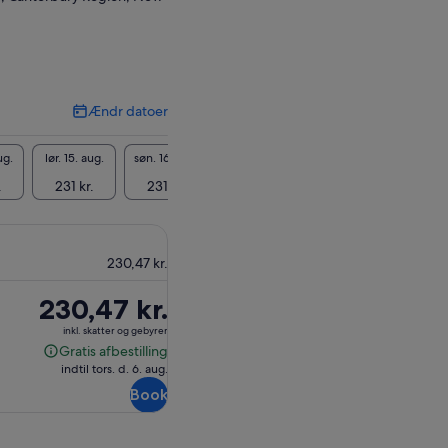
Ændr datoer
Ændr
datoer
ug.
lør. 15. aug.
søn. 16. aug.
man. 17. aug.
tir. 18. aug.
ons. 19
.
231 kr.
231 kr.
231 kr.
231 kr.
231 
230,47 kr.
Prisen
230,47 kr.
er
inkl. skatter og gebyrer
230,47 kr.
Gratis afbestilling
Gratis
indtil tors. d. 6. aug.
afbestilling
Book