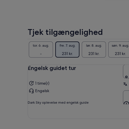
Tan
den
bed
ind
rej
Tjek tilgængelighed
kig
tor. 6. aug.
fre. 7. aug.
lør. 8. aug.
søn. 9. aug.
-
231 kr.
231 kr.
231 kr.
Engelsk guidet tur
1 time(r)
Engelsk
Dark Sky oplevelse med engelsk guide