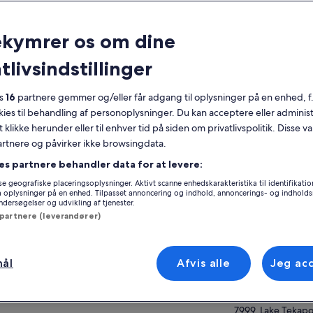
taljer
ekymrer os om dine
Gratis afbestilling
1 time
tlivsindstillinger
Mobilkupon
Øjeblikkelig
bekræftelse
es
16
partnere gemmer og/eller får adgang til oplysninger på en enhed, f
okies til behandling af personoplysninger. Du kan acceptere eller adminis
ersigt
Se
t klikke herunder eller til enhver tid på siden om privatlivspolitik. Disse v
partnere og påvirker ikke browsingdata.
 dig klar til at tage på en rejse 13,8 milliarder
undervejs. En oplevelse for sanserne, Dark Sky
es partnere behandler data for at levere:
Sted for oplevels
erience bringer videnskab, maori-astronomi
e geografiske placeringsoplysninger. Aktivt scanne enhedskarakteristika til identifikati
Dark Sky Project
fascinerende multimedieinstallationer
gå oplysninger på en enhed. Tilpasset annoncering og indhold, annoncerings- og indhold
 mere
1 Motuariki Lane
ersøgelser og udvikling af tjenester.
men i et 'Big Bang' af ærefrygt og
 partnere (leverandører)
piration.
7999, Lake Tekap
Zealand
 hjælp af utrolige fordybende visuelle
rme udforsker vi den videnskabsbaserede
Møde-/indløsning
mål
Afvis alle
Jeg ac
tælling om, hvordan levende væsener blev til,
1 Motuariki Lane
dykker ned i Mælkevejens dybder. Kom helt
1 Motuariki Lane
 på med det imponerende 125 år gamle,
igt restaurerede Brashear-teleskop.
7999, Lake Tekap