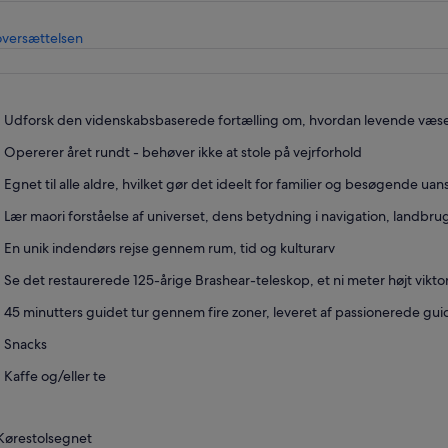
Åbner
oversættelsen
i
en
ny
fane
Udforsk den videnskabsbaserede fortælling om, hvordan levende væsen
Opererer året rundt - behøver ikke at stole på vejrforhold
Egnet til alle aldre, hvilket gør det ideelt for familier og besøgende uan
Lær maori forståelse af universet, dens betydning i navigation, landbrug
En unik indendørs rejse gennem rum, tid og kulturarv
Se det restaurerede 125-årige Brashear-teleskop, et ni meter højt vikto
45 minutters guidet tur gennem fire zoner, leveret af passionerede gui
Snacks
Kaffe og/eller te
Kørestolsegnet