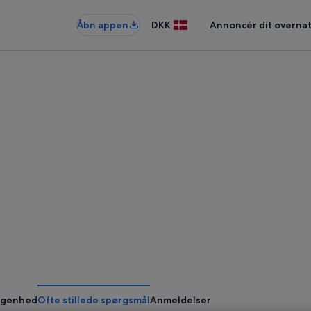
Åbn appen
DKK
Annoncér dit overna
ggenhed
Ofte stillede spørgsmål
Anmeldelser