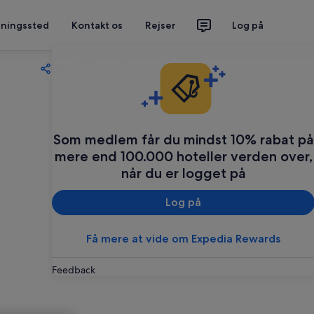
tningssted
Kontakt os
Rejser
Log på
Del
Gem
Som medlem får du mindst 10% rabat på
mere end 100.000 hoteller verden over,
når du er logget på
Log på
Få mere at vide om Expedia Rewards
Feedback