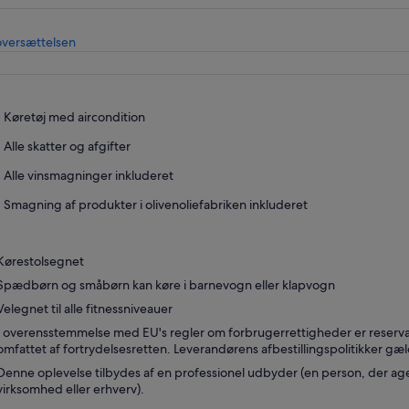
Åbner
oversættelsen
i
en
ny
fane
Køretøj med aircondition
Alle skatter og afgifter
Alle vinsmagninger inkluderet
Smagning af produkter i olivenoliefabriken inkluderet
Kørestolsegnet
Spædbørn og småbørn kan køre i barnevogn eller klapvogn
Velegnet til alle fitnessniveauer
I overensstemmelse med EU's regler om forbrugerrettigheder er reservat
omfattet af fortrydelsesretten. Leverandørens afbestillingspolitikker gæl
Denne oplevelse tilbydes af en professionel udbyder (en person, der age
virksomhed eller erhverv).