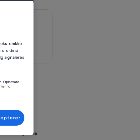
.eks. unikke
trere dine
 på kort
alg signaleres
en
on. Opbevare
fane Bodega
småling,
a
entina
ssted
cepterer
Mendoza, Argentina