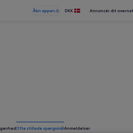
Åbn appen
DKK
Annoncér dit overna
ggenhed
Ofte stillede spørgsmål
Anmeldelser