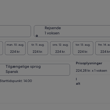
duktionen og til sidst vil vi prøve de
dukter, de laver (OBS: midlertidigt besøg på
nsk). Sidst på eftermiddagen besøgte vi en
d hedvinkælder, en museumsvingård med
e end 100 års erfaring, der afslører sine
meligheder, så vi kan nyde dens værdifulde
Rejsende
traditionelle vine. En uforglemmelig
1 voksen
ermiddag omgivet af kultur, natur og god vin.
MÆRK: LAGER KAN LIGNE DEM LÆSTEDE PÅ
man. 10. aug.
tir. 11. aug.
ons. 12. aug.
tor. 13. aug.
fre. 14. a
UND AF TILGÆNGELIGHEDEN AF BESØG.
224 kr.
224 kr.
224 kr.
224 kr.
224 kr
Prisoplysninger
Tilgængelige sprog
224,28 kr. x 1 voksen
Spansk
I
Starttidspunkt: 14.00
alt