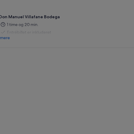
Don Manuel Villafane Bodega
1 time og 20 min.
Entrébillet er inkluderet
 mere