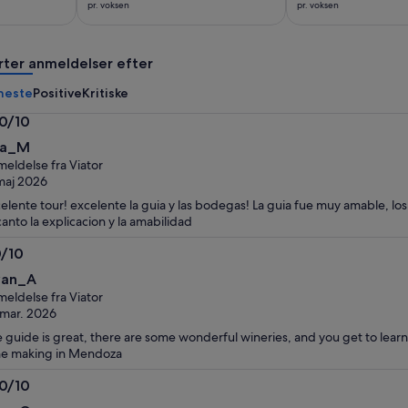
220 kr.
647 kr.
pr. voksen
pr. voksen
pr.
pr.
voksen
voksen
rter anmeldelser efter
neste
Positive
Kritiske
.0/10
0
na_M
eldelse fra Viator
maj 2026
elente tour! excelente la guia y las bodegas! La guia fue muy amable, lo
anto la explicacion y la amabilidad
0/10
0
van_A
eldelse fra Viator
 mar. 2026
 guide is great, there are some wonderful wineries, and you get to learn
e making in Mendoza
.0/10
0