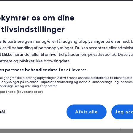
nerelt
ekymrer os om dine
Gratis afbestilling
6 timer
tlivsindstillinger
Mobilkupon
Øjeblikkelig
bekræftelse
es
16
partnere gemmer og/eller får adgang til oplysninger på en enhed, f
Afhentning fra
Flere sprog
udvalgte hoteller
okies til behandling af personoplysninger. Du kan acceptere eller adminis
Se
t klikke herunder eller til enhver tid på siden om privatlivspolitik. Disse v
ersigt
partnere og påvirker ikke browsingdata.
vil være i stand til at opdage alle
es partnere behandler data for at levere:
Sted for oplevels
melighederne i vinens verden i Mendoza. Vi
e geografiske placeringsoplysninger. Aktivt scanne enhedskarakteristika til identifikati
Don Manuel Villa
øger en håndværksmæssig, familiemæssig
gå oplysninger på en enhed. Tilpasset annoncering og indhold, annoncerings- og indhold
Ruta 60, Mendoz
ersøgelser og udvikling af tjenester.
økologisk vingård, der lærer os arbejdet i
 mere
 partnere (leverandører)
gården, produktionsprocessen,
5529, Maipu, Arg
evaringen og vi slutter af med smagning af
Møde-/indløsning
vine. Derefter besøger vi en moderne
tique-vingård, hvor vi ser kontrasten mellem
Viajes & Diseño
mål
Afvis alle
Jeg ac
ge industrier, nyder tiden i vingården og
452 Rivadavia
pper af, mens vi smager to vine. Dernæst
M5500, Capital, 
øger vi en olivenoliefabrik, de beskriver