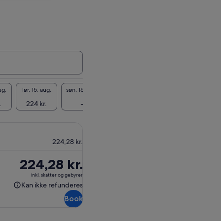
ug.
lør. 15. aug.
søn. 16. aug.
man. 17. aug.
tir. 18. aug.
ons. 19
.
224 kr.
-
224 kr.
224 kr.
224 
224,28 kr.
Prisen
224,28 kr.
er
inkl. skatter og gebyrer
224,28 kr.
Kan ikke refunderes
Kan
Book
ikke
refunderes