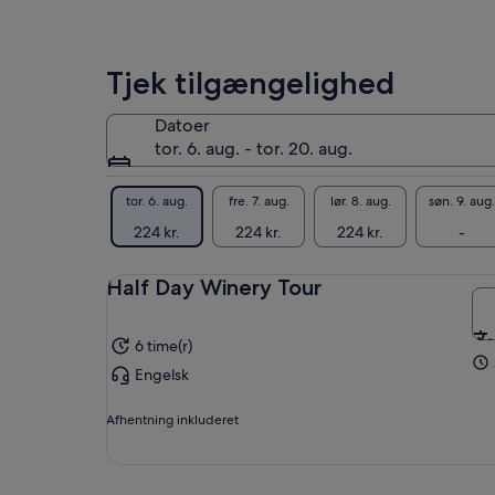
pro
pro
spa
sø
Tjek tilgængelighed
mer
hem
Datoer
og 
tor. 6. aug. - tor. 20. aug.
eft
BE
tor. 6. aug.
fre. 7. aug.
lør. 8. aug.
søn. 9. aug.
GR
224 kr.
224 kr.
224 kr.
-
Half Day Winery Tour
6 time(r)
Engelsk
Afhentning inkluderet