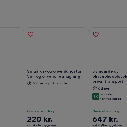
Vingårds- og olivenlundstur:
3 vingårde og
Vin- og olivenoliesmagning
olivenolieopleve
privat transport
r i en ny fane
Åbner i en ny fane
Åb
6 timer og 30 minutter
6 timer
Fantastisk
9.0
9.0 ud af 10
2 anmeldelser
Gratis afbestilling
Gratis afbestilling
Prisen
220 kr.
Prisen
647 kr.
er
er
inkl. skatter og gebyrer
inkl. skatter og gebyrer