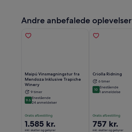
Andre anbefalede oplevelser
Maipú Vinsmagningstur fra
Criolla Ridning
Mendoza Inklusive Trapiche
6 timer
Winery
Åbner i en ny fane
Åbne
Enestående
10
10 ud af 10
9 timer
1 anmeldelse
Enestående
9.6
9.6 ud af 10
24 anmeldelser
Gratis afbestilling
Gratis afbestilling
Prisen
1.585 kr.
Prisen
757 kr.
er
er
inkl. skatter og gebyrer
inkl. skatter og gebyrer