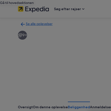
Gå til hovedsektionen
Søg efter rejser
Se alle oplevelser
Tilbage
til
9+
siden
med
søgeresultaterne
for
oplevelser
Oversigt
Om denne oplevelse
Beliggenhed
Anmeldelse