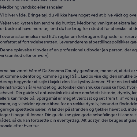
Medbring vandsko eller sandaler.
Vi bliver våde. Bringe tøj, du vil ikke have noget ved at blive vådt og ove
Vejret ved kysten kan ændre sig hurtigt. Medbring venligst et ekstra lag, 
er bedre at have mere tøj, end du har brug for i stedet for at ønske, at d
I overensstemmelse med EU's regler om forbrugerrettigheder er reserva
omfattet af fortrydelsesretten. Leverandørens afbestillingspolitikker gæ
Denne oplevelse tilbydes af en professionel udbyder (en person, der ag
virksomhed eller erhverv).
erne har været hårde! Da Sonoma County genåbner, mener vi, at det er
 at komme udenfor og komme i gang! Så... Lad os vise dig den smukke o
es og begynder at sejle i kajak i den lille kystby Jenner. Efter en kort s
leinstruktion slår vi vandet og udforsker den smukke russiske flod, hvor de
llehavet. Din guide vil entusiastisk diskutere områdets historie, dyreliv, 
ellers kan finde på. Spørgsmål er meget værdsat og set frem til af vores
nsom, og vi holder øjnene åbne for en række dyreliv, herunder flododder
gerrige spættede sæler. Vi lander på stranden og tjekker havet ud, inden
tager tilbage til Jenner. Din guide kan give gode anbefalinger til andre 
ådet, så du kan fortsætte din eventyrdag. Alt udstyr, der bruges af gæst
sonale efter hver tur.