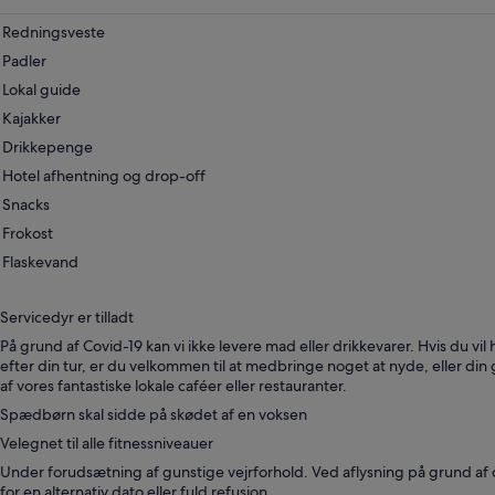
ny
fane
Redningsveste
Padler
Lokal guide
Kajakker
Drikkepenge
Hotel afhentning og drop-off
Snacks
Frokost
Flaskevand
Servicedyr er tilladt
På grund af Covid-19 kan vi ikke levere mad eller drikkevarer. Hvis du vil 
efter din tur, er du velkommen til at medbringe noget at nyde, eller din
af vores fantastiske lokale caféer eller restauranter.
Spædbørn skal sidde på skødet af en voksen
Velegnet til alle fitnessniveauer
Under forudsætning af gunstige vejrforhold. Ved aflysning på grund af d
for en alternativ dato eller fuld refusion.