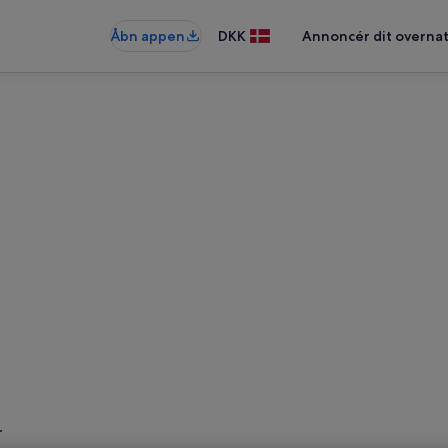
Åbn appen
DKK
Annoncér dit overna
r