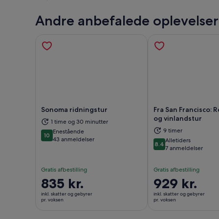
Andre anbefalede oplevelser
Sonoma ridningstur
Fra San Francisco:
og vinlandstur
1 time og 30 minutter
Åbner i en ny fane
Åbne
9 timer
Enestående
10
10 ud af 10
43 anmeldelser
Alletiders
8.4
8.4 ud af 10
7 anmeldelser
Gratis afbestilling
Gratis afbestilling
Prisen
835 kr.
Prisen
929 kr.
er
er
inkl. skatter og gebyrer
inkl. skatter og gebyrer
835 kr.
929 kr.
pr. voksen
pr. voksen
pr.
pr.