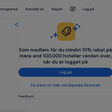
tningssted
Kontakt os
Rejser
Log på
Del
Gem
Som medlem får du mindst 10% rabat på
mere end 100.000 hoteller verden over,
når du er logget på
Log på
Få mere at vide om Expedia Rewards
Feedback