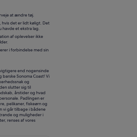
rveje at ændre tøj.
hvis det er lidt køligt. Det
u havde et ekstra lag.
tion af oplevelser ikke
lder.
erer i forbindelse med sin
 vigtigere end nogensinde
g barske Sonoma Coast! Vi
ikkerhedssnak og
n slutter sig til
landskab, årstider og hvad
 personale. Padlingen er
e, pelikaner, fiskeørn og
 vi går tilbage i bådene
strande og muligheder i
er, renses af vores