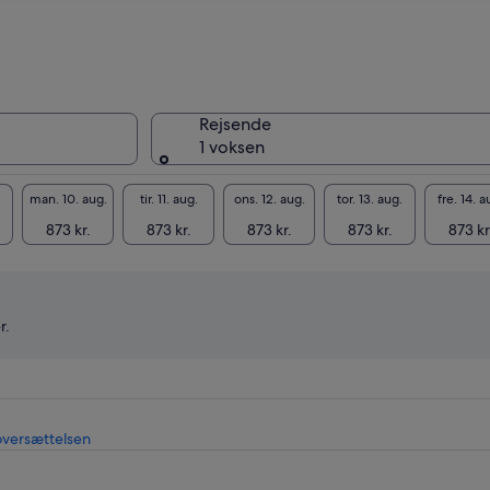
Rejsende
1 voksen
man. 10. aug.
tir. 11. aug.
ons. 12. aug.
tor. 13. aug.
fre. 14. a
873 kr.
873 kr.
873 kr.
873 kr.
873 kr
r.
Åbner
oversættelsen
i
en