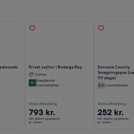
 Redwoods
Privat sejltur i Bodega Bay
Sonoma County:
Smagningspas (væl
3 timer
r i en ny fane
Åbner i en ny fane
Åb
90 dage)
Enestående
10
10 ud af 10
5 anmeldelser
2.0
2 anmeldelser
2.0 ud af 10
Gratis afbestilling
Gratis afbestilling
Prisen
793 kr.
Prisen
252 kr.
er
er
inkl. skatter og gebyrer
inkl. skatter og gebyrer
793 kr.
252 kr.
pr. voksen
pr. voksen
pr.
pr.