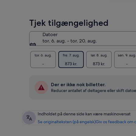
ved
at
vælge
Tjek tilgængelighed
flere
voksne
Datoer
tor. 6. aug. - tor. 20. aug.
tor. 6. aug.
fre. 7. aug.
lør. 8. aug.
søn. 9. aug.
-
873 kr.
873 kr.
-
Der er ikke nok billetter.
Reducer antallet af deltagere eller skift datoe
Indholdet på denne side kan være maskinoversat
Se originalteksten (på engelsk)
Giv os feedback om 