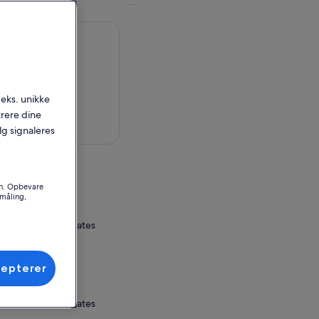
.eks. unikke
trere dine
 på kort
alg signaleres
en
on. Opbevare
småling,
ifornia, United States
ssted
cepterer
ifornia, United States