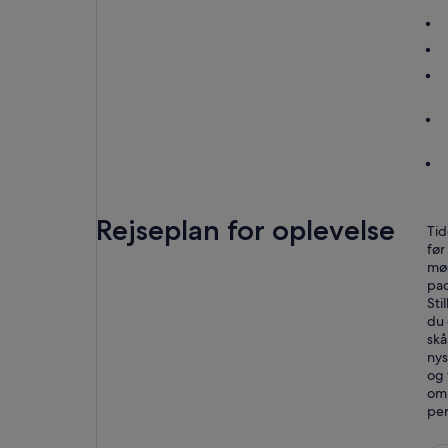
Rejseplan for oplevelse
Tid
før
mød
pad
Sti
du 
skå
nys
og 
omr
per