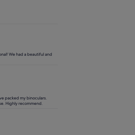
voksen
onal! We had a beautiful and
have packed my binoculars.
use. Highly recommend.