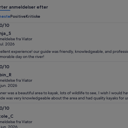
voksen
voksen
rter anmeldelser efter
neste
Positive
Kritiske
.0/10
0
nja_S
eldelse fra Viator
 jul. 2026
ellent experience! our guide was friendly, knowledgeable, and professi
orable day on the river!
.0/10
0
bin_R
eldelse fra Viator
 jun. 2026
ner was a beautiful area to kayak, lots of wildlife to see, I wish I would 
de was very knowledgeable about the area and had quality kayaks for 
.0/10
0
cole_C
eldelse fra Viator
 jun. 2026