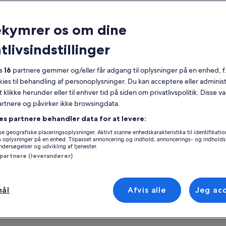
nerelt
ekymrer os om dine
Gratis afbestilling
2 timer og 30
minutter
tlivsindstillinger
Mobilkupon
Øjeblikkelig
bekræftelse
es
16
partnere gemmer og/eller får adgang til oplysninger på en enhed, f
okies til behandling af personoplysninger. Du kan acceptere eller adminis
ersigt
Se
t klikke herunder eller til enhver tid på siden om privatlivspolitik. Disse v
partnere og påvirker ikke browsingdata.
es Sonoma Coast Kayak Tour tager dig til
ten af det smukke Stillehav, hvor vi udforsker
es partnere behandler data for at levere:
Sted for oplevels
 russiske flod, når den møder havet. Fugle,
e geografiske placeringsoplysninger. Aktivt scanne enhedskarakteristika til identifikati
10451 CA-1
er, lejlighedsvis forbipasserende hvaler og
gå oplysninger på en enhed. Tilpasset annoncering og indhold, annoncerings- og indhold
 mere
lapning på floden er højdepunkterne på
10451 California 1
ersøgelser og udvikling af tjenester.
ne fantastiske dag på vandet. Forvent at
 partnere (leverandører)
95450, Jenner, Cal
ge cirka 2,5 timer på denne tur, som
Møde-/indløsning
luderer at padle floden og gå på stranden,
s du ser ud på Stillehavet.
10451 CA-1
mål
Afvis alle
Jeg ac
10451 California 1
95450, Jenner, Cal