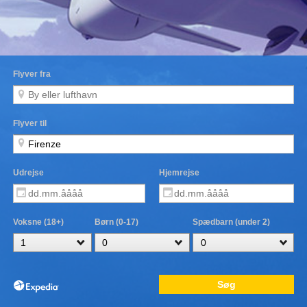
Flyver fra
Flyver til
Udrejse
Hjemrejse
Voksne (18+)
Børn (0-17)
Spædbarn (under 2)
Søg