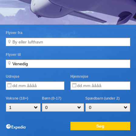
Flyver fra
Flyver til
Udrejse
Hjemrejse
Voksne (18+)
Børn (0-17)
Spædbarn (under 2)
Søg