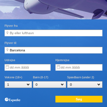
Flyver fra
Flyver til
Udrejse
Hjemrejse
Voksne (18+)
Børn (0-17)
Spædbarn (under 2)
Søg