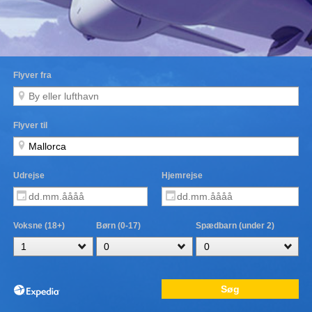
Flyver fra
Flyver til
Udrejse
Hjemrejse
Voksne (18+)
Børn (0-17)
Spædbarn (under 2)
Søg