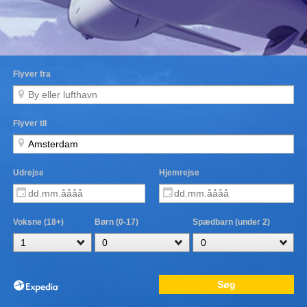
Flyver fra
Flyver til
Udrejse
Hjemrejse
Voksne (18+)
Børn (0-17)
Spædbarn (under 2)
Søg