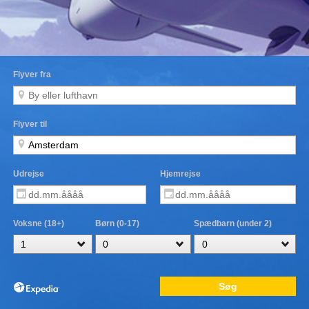
Flyver fra
Flyver til
Udrejse
Hjemrejse
Voksne (18+)
Børn (0-17)
Spædbarn (under 2)
Søg